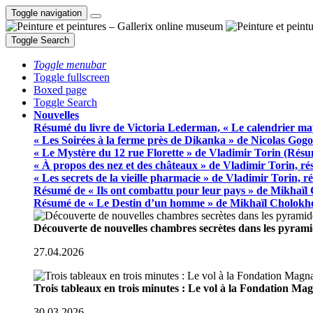
Toggle navigation
Toggle Search
Toggle menubar
Toggle fullscreen
Boxed page
Toggle Search
Nouvelles
Résumé du livre de Victoria Lederman, « Le calendrier ma
« Les Soirées à la ferme près de Dikanka » de Nicolas Gogo
« Le Mystère du 12 rue Florette » de Vladimir Torin (Rés
« À propos des nez et des châteaux » de Vladimir Torin, r
« Les secrets de la vieille pharmacie » de Vladimir Torin, 
Résumé de « Ils ont combattu pour leur pays » de Mikhaïl
Résumé de « Le Destin d’un homme » de Mikhaïl Cholokh
Découverte de nouvelles chambres secrètes dans les pyram
27.04.2026
Trois tableaux en trois minutes : Le vol à la Fondation M
30.03.2026