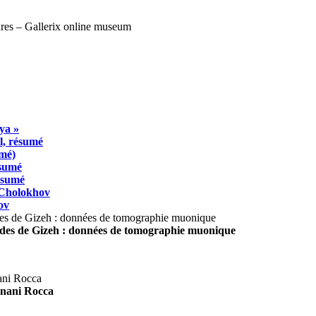
ya »
l, résumé
umé)
ésumé
résumé
 Cholokhov
ov
ides de Gizeh : données de tomographie muonique
agnani Rocca