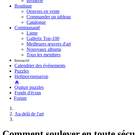
Broderie
Boutique
Oeuvres en vente
Commander un tableau
Catalogue
Communauté
Ligne
Gallerix Top-100
Meilleures œuvres d'art
Nouveaux albums
Tous les membres
Interactif
Calendrier des événements
Puzzles
Нейрогенератор
🔥
Quinze puzzles
Fonds d'écran
Forum
Au-delà de l'art
Comment soulever en toute sécur