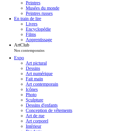
Peintres
Musées du monde
Peintres russes
En train de lire
Livres
Encyclopédie
Films
Apprentissage
ArtClub
Nos contemporains
Expo
Art pictural
Dessins
Art numérique
Fait main
Art contemporain
Icônes
Photo
Sculpture
Dessins d'enfants
Conception de vêtements
Art de rue
Art corporel
Intérieur