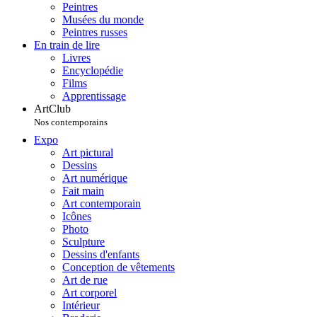
Peintres
Musées du monde
Peintres russes
En train de lire
Livres
Encyclopédie
Films
Apprentissage
ArtClub
Nos contemporains
Expo
Art pictural
Dessins
Art numérique
Fait main
Art contemporain
Icônes
Photo
Sculpture
Dessins d'enfants
Conception de vêtements
Art de rue
Art corporel
Intérieur