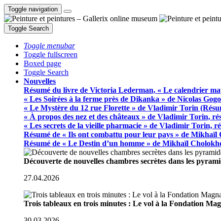
Toggle navigation
Toggle Search
Toggle menubar
Toggle fullscreen
Boxed page
Toggle Search
Nouvelles
Résumé du livre de Victoria Lederman, « Le calendrier ma
« Les Soirées à la ferme près de Dikanka » de Nicolas Gogo
« Le Mystère du 12 rue Florette » de Vladimir Torin (Rés
« À propos des nez et des châteaux » de Vladimir Torin, r
« Les secrets de la vieille pharmacie » de Vladimir Torin, 
Résumé de « Ils ont combattu pour leur pays » de Mikhaïl
Résumé de « Le Destin d’un homme » de Mikhaïl Cholokh
Découverte de nouvelles chambres secrètes dans les pyram
27.04.2026
Trois tableaux en trois minutes : Le vol à la Fondation M
30.03.2026