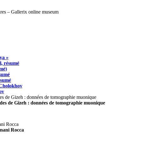
ya »
l, résumé
umé)
ésumé
résumé
 Cholokhov
ov
ides de Gizeh : données de tomographie muonique
agnani Rocca