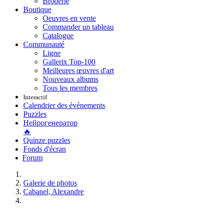
Broderie
Boutique
Oeuvres en vente
Commander un tableau
Catalogue
Communauté
Ligne
Gallerix Top-100
Meilleures œuvres d'art
Nouveaux albums
Tous les membres
Interactif
Calendrier des événements
Puzzles
Нейрогенератор
🔥
Quinze puzzles
Fonds d'écran
Forum
Galerie de photos
Cabanel, Alexandre