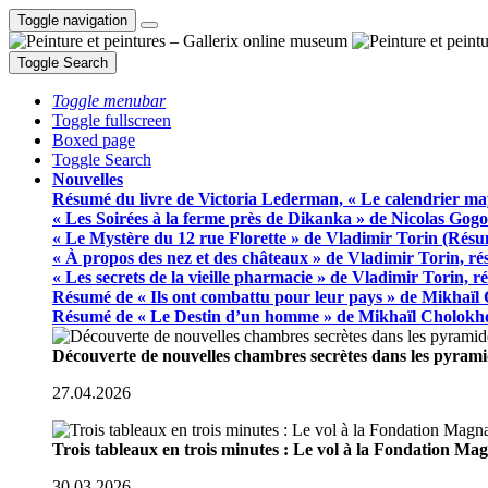
Toggle navigation
Toggle Search
Toggle menubar
Toggle fullscreen
Boxed page
Toggle Search
Nouvelles
Résumé du livre de Victoria Lederman, « Le calendrier ma
« Les Soirées à la ferme près de Dikanka » de Nicolas Gogo
« Le Mystère du 12 rue Florette » de Vladimir Torin (Rés
« À propos des nez et des châteaux » de Vladimir Torin, r
« Les secrets de la vieille pharmacie » de Vladimir Torin, 
Résumé de « Ils ont combattu pour leur pays » de Mikhaïl
Résumé de « Le Destin d’un homme » de Mikhaïl Cholokh
Découverte de nouvelles chambres secrètes dans les pyram
27.04.2026
Trois tableaux en trois minutes : Le vol à la Fondation M
30.03.2026