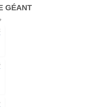
NE GÉANT
e
E
S
B