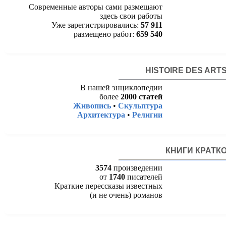
Современные авторы сами размещают
здесь свои работы
Уже зарегистрировались:
57 911
размещено работ:
659 540
HISTOIRE DES ART
В нашей энциклопедии
более
2000 статей
Живопись
•
Скульптура
Архитектура
•
Религии
КНИГИ КРАТК
3574
произведении
от
1740
писателей
Краткие перессказы известных
(и не очень) романов