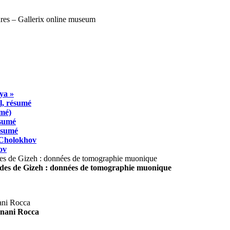
ya »
l, résumé
umé)
ésumé
résumé
 Cholokhov
ov
ides de Gizeh : données de tomographie muonique
agnani Rocca