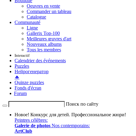
Boutique
Oeuvres en vente
Commander un tableau
Catalogue
Communauté
Ligne
Gallerix Top-100
Meilleures œuvres d'art
Nouveaux albums
Tous les membres
Interactif
Calendrier des événements
Puzzles
Нейрогенератор
🔥
Quinze puzzles
Fonds d'écran
Forum
Поиск по сайту
Новое!
Конкурс для детей. Профессиональное жюри!
Peintres célèbres:
Galerie de photos
Nos contemporains:
ArtClub