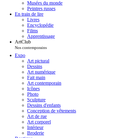
Musées du monde
Peintres russes
En train de lire
Livres
Encyclopédie
Films
Apprentissage
ArtClub
Nos contemporains
Expo
Art pictural
Dessins
Art numérique
Fait main
Art contemporain
Icônes
Photo
Sculpture
Dessins d'enfants
Conception de vêtements
Art de rue
Art corporel
Intérieur
Broderie