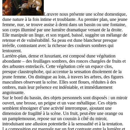
Lœuvre nous présente une scène domestique,
dune nature à la fois intime et troublante. Au premier plan, une jeune
femme, nue, se trouve assise à demi dans un bassin ou une fontaine,
son corps illuminé par une lumière dramatique venant de la droite.
Elle manipule un linge, et son regard, baissé, suggère un mélange de
retenue et de vulnérabilité. Sa peau est dune blancheur presque
irréelle, contrastant avec la richesse des couleurs sombres qui
lentourent.
Larrière-plan, dense et luxuriant, est composé dune végétation
abondante – des feuillages sombres, des ronces chargées de fruits et
des arbustes entrelacés. Cette végétation crée un espace clos,
presque claustrophobe, qui accentue la sensation disolement de la
jeune femme. On distingue au loin, à travers les arbres, des figures
masculines observant la scène. Elles sont floues, réduites à des
ombres, mais leur présence est indéniable, et immédiatement
angoissante.
Sur le bord du bassin, des objets personnels sont disposés : un miroir
ouvert, une brosse, un peigne et un vase métallique. Ces objets
semblent témoigner d’une activité interrompue, ajoutant une
dimension de fragilité à la scène. Un fruit, peut-être une orange ou
un pamplemousse, repose sur un coussin à côté du miroir,
introduisant une allusion potentielle à la sensualité et à la tentation.
La composition est marquée par un fort contraste entre la lumière et