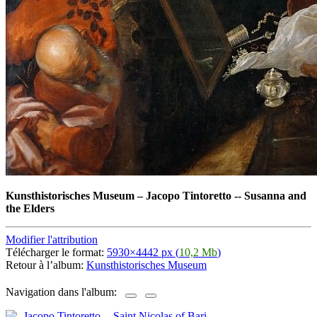
Kunsthistorisches Museum
–
Jacopo Tintoretto -- Susanna and
the Elders
Modifier l'attribution
Télécharger le format:
5930×4442 px (
10,2 Mb
)
Retour à l’album:
Kunsthistorisches Museum
Navigation dans l'album: