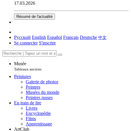
17.03.2026
Résumé de l'actualité
Русский
English
Español
Français
Deutsche
中文
Se connecter
S'inscrire
Musée
Tableaux anciens
Peintures
Galerie de photos
Peintres
Musées du monde
Peintres russes
En train de lire
Livres
Encyclopédie
Films
Apprentissage
ArtClub