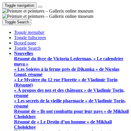
Toggle navigation
Toggle Search
Toggle menubar
Toggle fullscreen
Boxed page
Toggle Search
Nouvelles
Résumé du livre de Victoria Lederman, « Le calendrier
maya »
« Les Soirées à la ferme près de Dikanka » de Nicolas
Gogol, résumé
« Le Mystère du 12 rue Florette » de Vladimir Torin
(Résumé)
« À propos des nez et des châteaux » de Vladimir Torin,
résumé
« Les secrets de la vieille pharmacie » de Vladimir Torin,
résumé
Résumé de « Ils ont combattu pour leur pays » de Mikhaïl
Cholokhov
Résumé de « Le Destin d’un homme » de Mikhaïl
Cholokhov