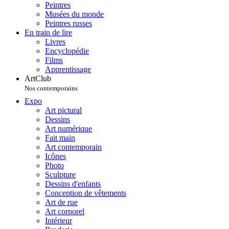
Peintres
Musées du monde
Peintres russes
En train de lire
Livres
Encyclopédie
Films
Apprentissage
ArtClub
Nos contemporains
Expo
Art pictural
Dessins
Art numérique
Fait main
Art contemporain
Icônes
Photo
Sculpture
Dessins d'enfants
Conception de vêtements
Art de rue
Art corporel
Intérieur