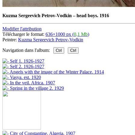
Kuzma Sergeevich Petrov-Vodkin
–
head boys. 1916
Modifier l'attribution
Télécharger le format:
636×1000 px (
0,1 Mb
)
Peintre:
Kuzma Sergeevich Petrov-Vodkin
Navigation dans l'album:
Ctrl
Ctrl