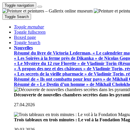
Toggle navigation
Toggle Search
Toggle menubar
Toggle fullscreen
Boxed page
Toggle Search
Nouvelles
Résumé du livre de Victoria Lederman, « Le calendrier ma
« Les Soirées à la ferme près de Dikanka » de Nicolas Gogo
« Le Mystère du 12 rue Florette » de Vladimir Torin (Rés
« À propos des nez et des châteaux » de Vladimir Torin, r
« Les secrets de la vieille pharmacie » de Vladimir Torin, 
Résumé de « Ils ont combattu pour leur pays » de Mikhaïl
Résumé de « Le Destin d’un homme » de Mikhaïl Cholokh
Découverte de nouvelles chambres secrètes dans les pyram
27.04.2026
Trois tableaux en trois minutes : Le vol à la Fondation M
30.03.2026