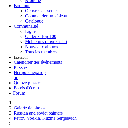
Broderie
Boutique
Oeuvres en vente
Commander un tableau
Catalogue
Communauté
Ligne
Gallerix Top-100
Meilleures œuvres d'art
Nouveaux albums
Tous les membres
Interactif
Calendrier des événements
Puzzles
Нейрогенератор
🔥
Quinze puzzles
Fonds d'écran
Forum
Galerie de photos
Russian and soviet painters
Petrov-Vodkin, Kuzma Sergeevich