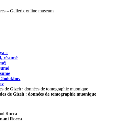
ya »
l, résumé
umé)
ésumé
résumé
 Cholokhov
ov
ides de Gizeh : données de tomographie muonique
agnani Rocca