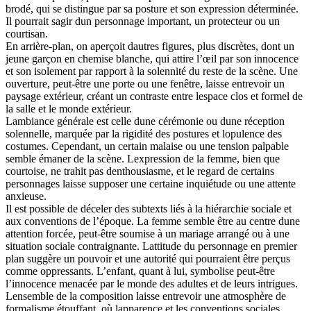
brodé, qui se distingue par sa posture et son expression déterminée.
Il pourrait sagir dun personnage important, un protecteur ou un
courtisan.
En arrière-plan, on aperçoit dautres figures, plus discrètes, dont un
jeune garçon en chemise blanche, qui attire l’œil par son innocence
et son isolement par rapport à la solennité du reste de la scène. Une
ouverture, peut-être une porte ou une fenêtre, laisse entrevoir un
paysage extérieur, créant un contraste entre lespace clos et formel de
la salle et le monde extérieur.
Lambiance générale est celle dune cérémonie ou dune réception
solennelle, marquée par la rigidité des postures et lopulence des
costumes. Cependant, un certain malaise ou une tension palpable
semble émaner de la scène. Lexpression de la femme, bien que
courtoise, ne trahit pas denthousiasme, et le regard de certains
personnages laisse supposer une certaine inquiétude ou une attente
anxieuse.
Il est possible de déceler des subtexts liés à la hiérarchie sociale et
aux conventions de l’époque. La femme semble être au centre dune
attention forcée, peut-être soumise à un mariage arrangé ou à une
situation sociale contraignante. Lattitude du personnage en premier
plan suggère un pouvoir et une autorité qui pourraient être perçus
comme oppressants. L’enfant, quant à lui, symbolise peut-être
l’innocence menacée par le monde des adultes et de leurs intrigues.
Lensemble de la composition laisse entrevoir une atmosphère de
formalisme étouffant, où lapparence et les conventions sociales