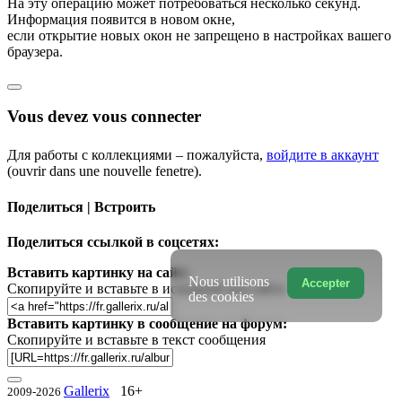
На эту операцию может потребоваться несколько секунд.
Информация появится в новом окне,
если открытие новых окон не запрещено в настройках вашего
браузера.
Vous devez vous connecter
Для работы с коллекциями – пожалуйста,
войдите в аккаунт
(ouvrir dans une nouvelle fenetre).
Поделиться | Встроить
Поделиться ссылкой в соцсетях:
Вставить картинку на сайт:
Nous utilisons
Accepter
Скопируйте и вставьте в исходный код сайта
des cookies
Вставить картинку в сообщение на форум:
Скопируйте и вставьте в текст сообщения
Gallerix
16+
2009-2026