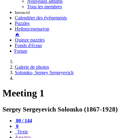
Nouveaux albums
Tous les membres
Interactif
Calendrier des événements
Puzzles
Нейрогенератор
🔥
Quinze puzzles
Fonds d'écran
Forum
Galerie de photos
Solomko, Sergey Sergeyevich
Meeting 1
Sergey Sergeyevich Solomko (1867-1928)
80 / 144
0
Texte
Анализ