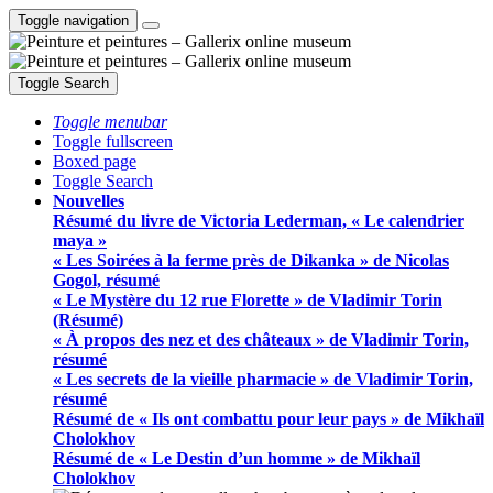
Toggle navigation
Toggle Search
Toggle menubar
Toggle fullscreen
Boxed page
Toggle Search
Nouvelles
Résumé du livre de Victoria Lederman, « Le calendrier
maya »
« Les Soirées à la ferme près de Dikanka » de Nicolas
Gogol, résumé
« Le Mystère du 12 rue Florette » de Vladimir Torin
(Résumé)
« À propos des nez et des châteaux » de Vladimir Torin,
résumé
« Les secrets de la vieille pharmacie » de Vladimir Torin,
résumé
Résumé de « Ils ont combattu pour leur pays » de Mikhaïl
Cholokhov
Résumé de « Le Destin d’un homme » de Mikhaïl
Cholokhov