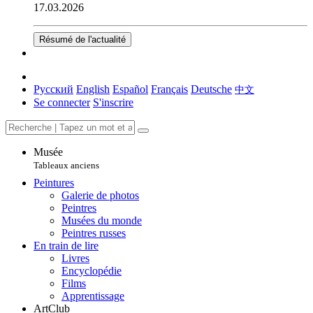
17.03.2026
Résumé de l'actualité
Русский
English
Español
Français
Deutsche
中文
Se connecter
S'inscrire
Musée
Tableaux anciens
Peintures
Galerie de photos
Peintres
Musées du monde
Peintres russes
En train de lire
Livres
Encyclopédie
Films
Apprentissage
ArtClub