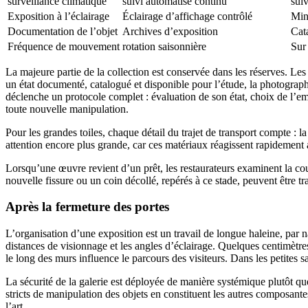
surveillance climatique
suivi automatisé continu
sui
Exposition à l’éclairage
Éclairage d’affichage contrôlé
Min
Documentation de l’objet
Archives d’exposition
Cat
Fréquence de mouvement
rotation saisonnière
Sur
La majeure partie de la collection est conservée dans les réserves. Le
un état documenté, catalogué et disponible pour l’étude, la photograp
déclenche un protocole complet : évaluation de son état, choix de l’emb
toute nouvelle manipulation.
Pour les grandes toiles, chaque détail du trajet de transport compte : l
attention encore plus grande, car ces matériaux réagissent rapidement 
Lorsqu’une œuvre revient d’un prêt, les restaurateurs examinent la cou
nouvelle fissure ou un coin décollé, repérés à ce stade, peuvent être t
Après la fermeture des portes
L’organisation d’une exposition est un travail de longue haleine, par n
distances de visionnage et les angles d’éclairage. Quelques centimètres
le long des murs influence le parcours des visiteurs. Dans les petites sa
La sécurité de la galerie est déployée de manière systémique plutôt qu
stricts de manipulation des objets en constituent les autres composantes.
l’art.