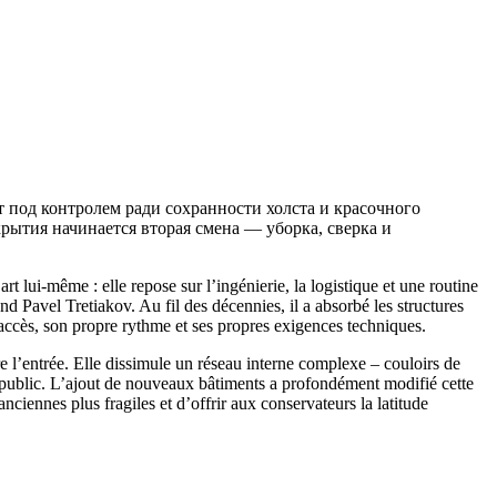
т под контролем ради сохранности холста и красочного
рытия начинается вторая смена — уборка, сверка и
rt lui-même : elle repose sur l’ingénierie, la logistique et une routine
d Pavel Tretiakov. Au fil des décennies, il a absorbé les structures
accès, son propre rythme et ses propres exigences techniques.
e l’entrée. Elle dissimule un réseau interne complexe – couloirs de
u public. L’ajout de nouveaux bâtiments a profondément modifié cette
nciennes plus fragiles et d’offrir aux conservateurs la latitude