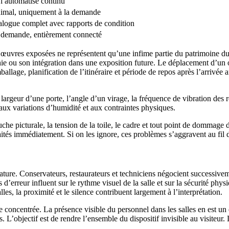
vi automatisé continu
imal, uniquement à la demande
alogue complet avec rapports de condition
 demande, entièrement connecté
s œuvres exposées ne représentent qu’une infime partie du patrimoine du
hie ou son intégration dans une exposition future. Le déplacement d’un
allage, planification de l’itinéraire et période de repos après l’arrivée
a largeur d’une porte, l’angle d’un virage, la fréquence de vibration des 
aux variations d’humidité et aux contraintes physiques.
che picturale, la tension de la toile, le cadre et tout point de dommage
raités immédiatement. Si on les ignore, ces problèmes s’aggravent au fil 
ature. Conservateurs, restaurateurs et techniciens négocient successivem
 d’erreur influent sur le rythme visuel de la salle et sur la sécurité ph
lles, la proximité et le silence contribuent largement à l’interprétation.
e concentrée. La présence visible du personnel dans les salles en est un 
 L’objectif est de rendre l’ensemble du dispositif invisible au visiteur. L’