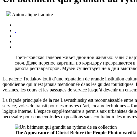
Automatique traduire
Третьяковская галерея живёт двойной жизнью: залы с кар
слоя. Даже перенос картины по коридору превращается в 
работа реставраторов. Музей существует не в дни выстав
La galerie Tretiakov jouit d’une réputation de grande institution cultur
quotidienne qui n’est jamais mentionnée dans les guides touristiques. L
voisines, les cours et les passages de service jusqu’à devenir un ens
La façade principale de la rue Lavrushinsky est reconnaissable entre m
service, voies de transit pour les œuvres d’art, locaux techniques – 
logique interne. L’espace supplémentaire a permis aux urbanistes de sépa
nécessaire pour concevoir des expositions sans contraindre les œuvre
The Appearance of Christ Before the People
Photo: vavilk