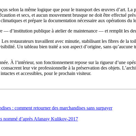
onçus selon la même logique que pour le transport des œuvres d’art. La p
 précaution et secs, et aucun mouvement brusque ne doit être effectué près
evés climatiques et prépare la documentation nécessaire aux opérations du 
tre — d’institution publique à atelier de maintenance — et remplit les d
 Les restaurateurs travaillent avec minutie, stabilisant les fibres de la t
sibilité. Un tableau bien traité a son aspect d’origine, sans qu’aucune tr
rdonnée. À l’intérieur, son fonctionnement repose sur la rigueur d’une op
consacrent leur vie professionnelle à la préservation des objets. L’archi
ntactes et accessibles, pour le prochain visiteur.
handises : comment retourner des marchandises sans surpayer
arts nommé d’après Afanasy Kulikov-2017