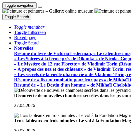
Toggle navigation
Toggle Search
Toggle menubar
Toggle fullscreen
Boxed page
Toggle Search
Nouvelles
Résumé du livre de Victoria Lederman, « Le calendrier ma
« Les Soirées à la ferme près de Dikanka » de Nicolas Gogo
« Le Mystère du 12 rue Florette » de Vladimir Torin (Rés
« À propos des nez et des châteaux » de Vladimir Torin, r
« Les secrets de la vieille pharmacie » de Vladimir Torin, 
Résumé de « Ils ont combattu pour leur pays » de Mikhaïl
Résumé de « Le Destin d’un homme » de Mikhaïl Cholokh
Découverte de nouvelles chambres secrètes dans les pyram
27.04.2026
Trois tableaux en trois minutes : Le vol à la Fondation M
30.03.2026