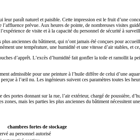
ui leur paraît naturel et paisible. Cette impression est le fruit d’une conc
on de l’affluence prévue. Aux heures de pointe, de nombreuses visites guid
l’expérience de visite et à la capacité du personnel de sécurité à surveill
s plus anciennes du bâtiment, qui n’ont jamais été conçues pour accueill
ément une température, une humidité et une vitesse d’air stables, et ce,
ouches d’apprêt. L’excès d’humidité fait gonfler la toile et ramollit la p
ement admissible pour une peinture à l’huile diffère de celui d’une aqua
 perçue à l’œil nu. Les ingénieurs suivent ces paramètres toutes les heu
 des portes donnant sur la rue, l’air extérieur, chargé de poussière, d’h
des zones, mais les parties les plus anciennes du bâtiment nécessitent une
chambres fortes de stockage
ervé au personnel autorisé