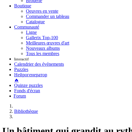
Broderie
Boutique
Oeuvres en vente
Commander un tableau
Catalogue
Communauté
Ligne
Gallerix Top-100
Meilleures œuvres d'art
Nouveaux albums
Tous les membres
Interactif
Calendrier des événements
Puzzles
Нейрогенератор
🔥
Quinze puzzles
Fonds d'écran
Forum
Bibliothèque
Un bâtiment qui grandit au ryth