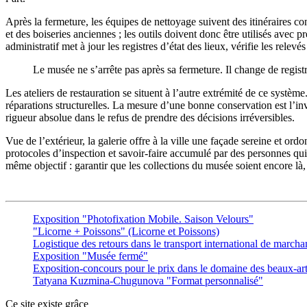
Après la fermeture, les équipes de nettoyage suivent des itinéraires c
et des boiseries anciennes ; les outils doivent donc être utilisés avec
administratif met à jour les registres d’état des lieux, vérifie les rel
Le musée ne s’arrête pas après sa fermeture. Il change de regis
Les ateliers de restauration se situent à l’autre extrémité de ce système.
réparations structurelles. La mesure d’une bonne conservation est l’invi
rigueur absolue dans le refus de prendre des décisions irréversibles.
Vue de l’extérieur, la galerie offre à la ville une façade sereine et o
protocoles d’inspection et savoir-faire accumulé par des personnes qui 
même objectif : garantir que les collections du musée soient encore là, i
Exposition "Photofixation Mobile. Saison Velours"
"Licorne + Poissons" (Licorne et Poissons)
Logistique des retours dans le transport international de marc
Exposition "Musée fermé"
Exposition-concours pour le prix dans le domaine des beaux-
Tatyana Kuzmina-Chugunova "Format personnalisé"
Ce site existe grâce