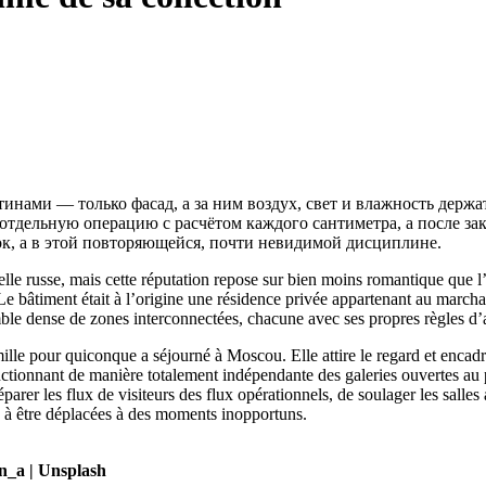
тинами — только фасад, а за ним воздух, свет и влажность держа
отдельную операцию с расчётом каждого сантиметра, а после зак
ок, а в этой повторяющейся, почти невидимой дисциплине.
elle russe, mais cette réputation repose sur bien moins romantique que l’a
e bâtiment était à l’origine une résidence privée appartenant au marchan
emble dense de zones interconnectées, chacune avec ses propres règles d’
ille pour quiconque a séjourné à Moscou. Elle attire le regard et encadr
fonctionnant de manière totalement indépendante des galeries ouvertes a
rer les flux de visiteurs des flux opérationnels, de soulager les salles a
s à être déplacées à des moments inopportuns.
in_a | Unsplash