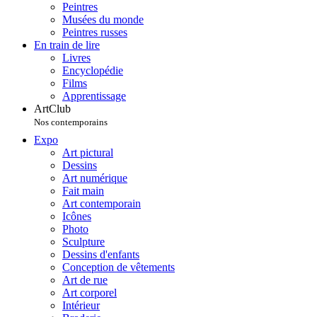
Peintres
Musées du monde
Peintres russes
En train de lire
Livres
Encyclopédie
Films
Apprentissage
ArtClub
Nos contemporains
Expo
Art pictural
Dessins
Art numérique
Fait main
Art contemporain
Icônes
Photo
Sculpture
Dessins d'enfants
Conception de vêtements
Art de rue
Art corporel
Intérieur