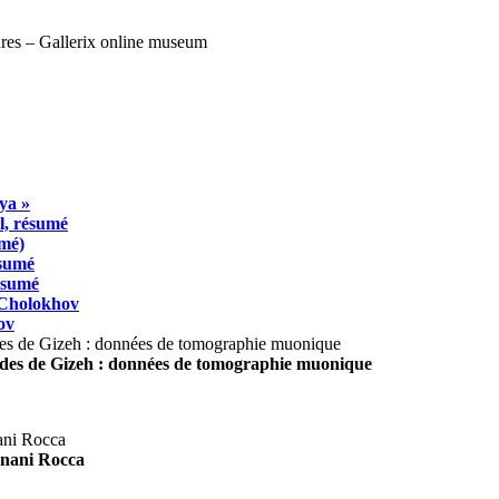
ya »
l, résumé
umé)
ésumé
résumé
 Cholokhov
ov
ides de Gizeh : données de tomographie muonique
agnani Rocca