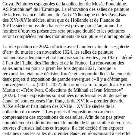
Goya. Peintures espagnoles de la collection du Musée Pouchkine.
AS Pouchkine" de l’Ermitage. La rénovation des salles de peinture
de la Renaissance italienne, de l’art d’Allemagne et des Pays-Bas
des XVe-XVIe siècles, ainsi que de Hollande et de Flandre du
XVIIe siècle au rez-de-chaussée est prévue pour l’automne. Le
nombre d’œuvres présentées sera presque doublé et les peintures
seront complétées par des monuments de sculpture et d’art appliqué.
La réexposition de 2024 coïncide avec l’anniversaire de la «galerie
d’art» du musée : en novembre 1924, les salles de peinture
hollandaise-allemande et hollandaise sont ouvertes ; en 1925 – dédié
à l’art de l’Italie, des Flandres et de la France. La rénovation des
salles aura lieu pour la première fois depuis 2021, lorsque la
réexposition était une décision forcée et temporaire liée à la tenue de
deux projets d’exposition de grande envergure : «Il y a d’étranges
convergences…» (2021–2022) du commissaire français Jean-Hubert
Martin et «Frère Ivan. Collections de Mikhaïl et Ivan Morozov"
(2022). Leurs expositions sont situées dans les salles du deuxième
étage, où sont exposés l’art français du XVIIe – premier tiers du
XIXe siècle et l’art italien des XVIIe – XVIIIe siècles de la
collection du musée. " Les projets d’exposition eux-mêmes
comprenaient des expositions de ces salles. Afin de ne pas priver
complètement et définitivement le public de la possibilité de voir les
œuvres d’artistes italiens et français, il a été décidé d’en exposer
certaines dans les salles du premier étage, en réorganisant à cet effet