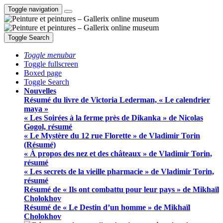
Toggle navigation
Toggle Search
Toggle menubar
Toggle fullscreen
Boxed page
Toggle Search
Nouvelles
Résumé du livre de Victoria Lederman, « Le calendrier
maya »
« Les Soirées à la ferme près de Dikanka » de Nicolas
Gogol, résumé
« Le Mystère du 12 rue Florette » de Vladimir Torin
(Résumé)
« À propos des nez et des châteaux » de Vladimir Torin,
résumé
« Les secrets de la vieille pharmacie » de Vladimir Torin,
résumé
Résumé de « Ils ont combattu pour leur pays » de Mikhaïl
Cholokhov
Résumé de « Le Destin d’un homme » de Mikhaïl
Cholokhov