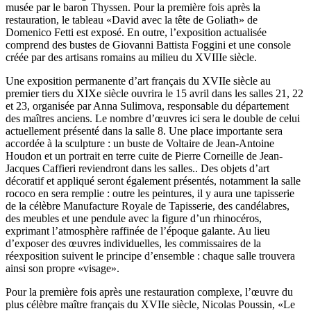
musée par le baron Thyssen. Pour la première fois après la
restauration, le tableau «David avec la tête de Goliath» de
Domenico Fetti est exposé. En outre, l’exposition actualisée
comprend des bustes de Giovanni Battista Foggini et une console
créée par des artisans romains au milieu du XVIIIe siècle.
Une exposition permanente d’art français du XVIIe siècle au
premier tiers du XIXe siècle ouvrira le 15 avril dans les salles 21, 22
et 23, organisée par Anna Sulimova, responsable du département
des maîtres anciens. Le nombre d’œuvres ici sera le double de celui
actuellement présenté dans la salle 8. Une place importante sera
accordée à la sculpture : un buste de Voltaire de Jean-Antoine
Houdon et un portrait en terre cuite de Pierre Corneille de Jean-
Jacques Caffieri reviendront dans les salles.. Des objets d’art
décoratif et appliqué seront également présentés, notamment la salle
rococo en sera remplie : outre les peintures, il y aura une tapisserie
de la célèbre Manufacture Royale de Tapisserie, des candélabres,
des meubles et une pendule avec la figure d’un rhinocéros,
exprimant l’atmosphère raffinée de l’époque galante. Au lieu
d’exposer des œuvres individuelles, les commissaires de la
réexposition suivent le principe d’ensemble : chaque salle trouvera
ainsi son propre «visage».
Pour la première fois après une restauration complexe, l’œuvre du
plus célèbre maître français du XVIIe siècle, Nicolas Poussin, «Le