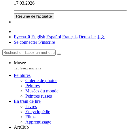
17.03.2026
Résumé de l'actualité
Русский
English
Español
Français
Deutsche
中文
Se connecter
S'inscrire
Musée
Tableaux anciens
Peintures
Galerie de photos
Peintres
Musées du monde
Peintres russes
En train de lire
Livres
Encyclopédie
Films
Apprentissage
ArtClub