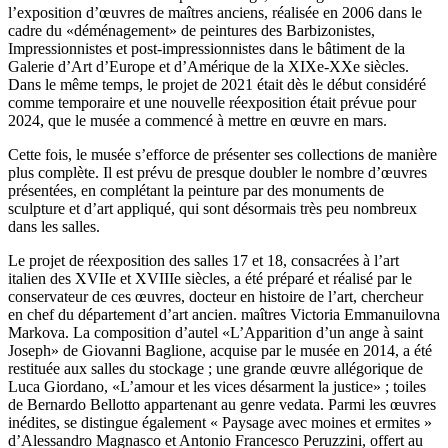
l’exposition d’œuvres de maîtres anciens, réalisée en 2006 dans le
cadre du «déménagement» de peintures des Barbizonistes,
Impressionnistes et post-impressionnistes dans le bâtiment de la
Galerie d’Art d’Europe et d’Amérique de la XIXe-XXe siècles.
Dans le même temps, le projet de 2021 était dès le début considéré
comme temporaire et une nouvelle réexposition était prévue pour
2024, que le musée a commencé à mettre en œuvre en mars.
Cette fois, le musée s’efforce de présenter ses collections de manière
plus complète. Il est prévu de presque doubler le nombre d’œuvres
présentées, en complétant la peinture par des monuments de
sculpture et d’art appliqué, qui sont désormais très peu nombreux
dans les salles.
Le projet de réexposition des salles 17 et 18, consacrées à l’art
italien des XVIIe et XVIIIe siècles, a été préparé et réalisé par le
conservateur de ces œuvres, docteur en histoire de l’art, chercheur
en chef du département d’art ancien. maîtres Victoria Emmanuilovna
Markova. La composition d’autel «L’Apparition d’un ange à saint
Joseph» de Giovanni Baglione, acquise par le musée en 2014, a été
restituée aux salles du stockage ; une grande œuvre allégorique de
Luca Giordano, «L’amour et les vices désarment la justice» ; toiles
de Bernardo Bellotto appartenant au genre vedata. Parmi les œuvres
inédites, se distingue également « Paysage avec moines et ermites »
d’Alessandro Magnasco et Antonio Francesco Peruzzini, offert au