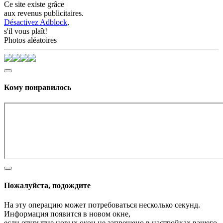
Ce site existe grâce
aux revenus publicitaires.
Désactivez Adblock
,
s'il vous plaît!
Photos aléatoires
Кому понравилось
Пожалуйста, подождите
На эту операцию может потребоваться несколько секунд.
Информация появится в новом окне,
если открытие новых окон не запрещено в настройках вашего