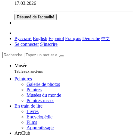
17.03.2026
Résumé de l'actualité
Русский
English
Español
Français
Deutsche
中文
Se connecter
S'inscrire
Musée
Tableaux anciens
Peintures
Galerie de photos
Peintres
Musées du monde
Peintres russes
En train de lire
Livres
Encyclopédie
Films
Apprentissage
ArtClub