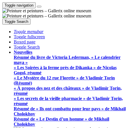
Toggle navigation
Toggle Search
Toggle menubar
Toggle fullscreen
Boxed page
Toggle Search
Nouvelles
Résumé du livre de Victoria Lederman, « Le calendrier
maya »
« Les Soirées à la ferme près de Dikanka » de Nicolas
Gogol, résumé
« Le Mystère du 12 rue Florette » de Vladimir Torin
(Résumé)
« À propos des nez et des châteaux » de Vladimir Torin,
résumé
« Les secrets de la vieille pharmacie » de Vladimir Torin,
résumé
Résumé de « Ils ont combattu pour leur pays » de Mikhaïl
Cholokhov
Résumé de « Le Destin d’un homme » de Mikhaïl
Cholokhov