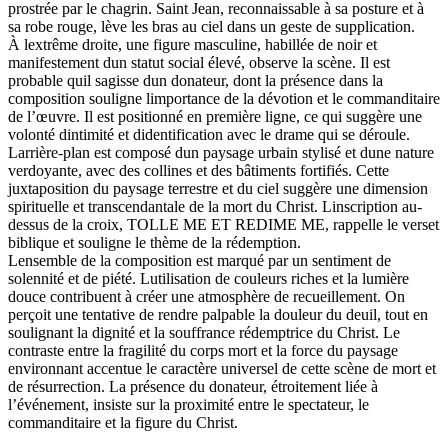
prostrée par le chagrin. Saint Jean, reconnaissable à sa posture et à
sa robe rouge, lève les bras au ciel dans un geste de supplication.
À lextrême droite, une figure masculine, habillée de noir et
manifestement dun statut social élevé, observe la scène. Il est
probable quil sagisse dun donateur, dont la présence dans la
composition souligne limportance de la dévotion et le commanditaire
de l’œuvre. Il est positionné en première ligne, ce qui suggère une
volonté dintimité et didentification avec le drame qui se déroule.
Larrière-plan est composé dun paysage urbain stylisé et dune nature
verdoyante, avec des collines et des bâtiments fortifiés. Cette
juxtaposition du paysage terrestre et du ciel suggère une dimension
spirituelle et transcendantale de la mort du Christ. Linscription au-
dessus de la croix, TOLLE ME ET REDIME ME, rappelle le verset
biblique et souligne le thème de la rédemption.
Lensemble de la composition est marqué par un sentiment de
solennité et de piété. Lutilisation de couleurs riches et la lumière
douce contribuent à créer une atmosphère de recueillement. On
perçoit une tentative de rendre palpable la douleur du deuil, tout en
soulignant la dignité et la souffrance rédemptrice du Christ. Le
contraste entre la fragilité du corps mort et la force du paysage
environnant accentue le caractère universel de cette scène de mort et
de résurrection. La présence du donateur, étroitement liée à
l’événement, insiste sur la proximité entre le spectateur, le
commanditaire et la figure du Christ.