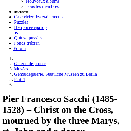
Nouveaux albums
Tous les membres
Interactif
Calendrier des événements
Puzzles
Нейрогенератор
🔥
Quinze puzzles
Fonds d'écran
Forum
Galerie de photos
Musées
Gemäldegalerie. Staatliche Museen zu Berlin
Part 4
Pier Francesco Sacchi (1485-
1528) – Christ on the Cross,
mourned by the three Marys,