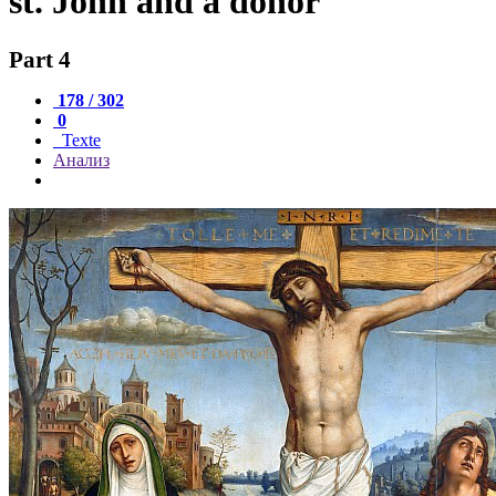
st. John and a donor
Part 4
178 / 302
0
Texte
Анализ