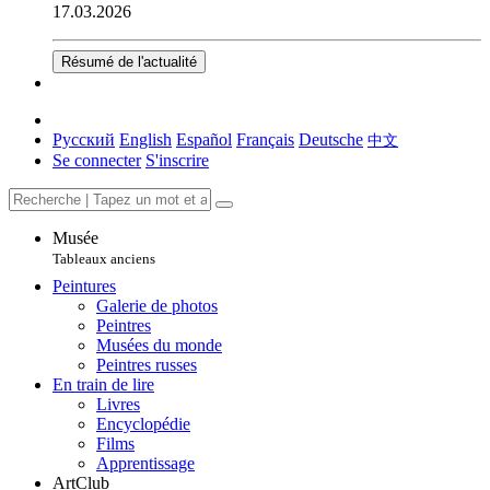
17.03.2026
Résumé de l'actualité
Русский
English
Español
Français
Deutsche
中文
Se connecter
S'inscrire
Musée
Tableaux anciens
Peintures
Galerie de photos
Peintres
Musées du monde
Peintres russes
En train de lire
Livres
Encyclopédie
Films
Apprentissage
ArtClub