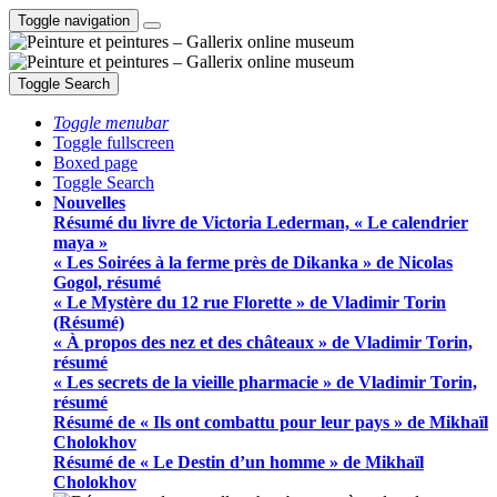
Toggle navigation
Toggle Search
Toggle menubar
Toggle fullscreen
Boxed page
Toggle Search
Nouvelles
Résumé du livre de Victoria Lederman, « Le calendrier
maya »
« Les Soirées à la ferme près de Dikanka » de Nicolas
Gogol, résumé
« Le Mystère du 12 rue Florette » de Vladimir Torin
(Résumé)
« À propos des nez et des châteaux » de Vladimir Torin,
résumé
« Les secrets de la vieille pharmacie » de Vladimir Torin,
résumé
Résumé de « Ils ont combattu pour leur pays » de Mikhaïl
Cholokhov
Résumé de « Le Destin d’un homme » de Mikhaïl
Cholokhov