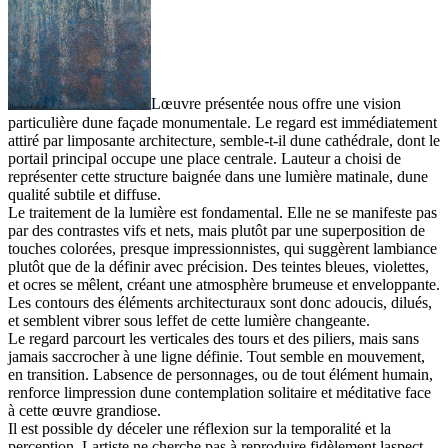
Lœuvre présentée nous offre une vision
particulière dune façade monumentale. Le regard est immédiatement
attiré par limposante architecture, semble-t-il dune cathédrale, dont le
portail principal occupe une place centrale. Lauteur a choisi de
représenter cette structure baignée dans une lumière matinale, dune
qualité subtile et diffuse.
Le traitement de la lumière est fondamental. Elle ne se manifeste pas
par des contrastes vifs et nets, mais plutôt par une superposition de
touches colorées, presque impressionnistes, qui suggèrent lambiance
plutôt que de la définir avec précision. Des teintes bleues, violettes,
et ocres se mêlent, créant une atmosphère brumeuse et enveloppante.
Les contours des éléments architecturaux sont donc adoucis, dilués,
et semblent vibrer sous leffet de cette lumière changeante.
Le regard parcourt les verticales des tours et des piliers, mais sans
jamais saccrocher à une ligne définie. Tout semble en mouvement,
en transition. Labsence de personnages, ou de tout élément humain,
renforce limpression dune contemplation solitaire et méditative face
à cette œuvre grandiose.
Il est possible dy déceler une réflexion sur la temporalité et la
perception. Lartiste ne cherche pas à reproduire fidèlement laspect