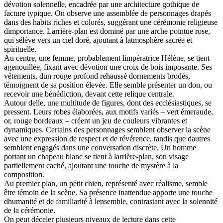
dévotion solennelle, encadrée par une architecture gothique de
facture typique. On observe une assemblée de personnages drapés
dans des habits riches et colorés, suggérant une cérémonie religieuse
dimportance. Larrière-plan est dominé par une arche pointue rose,
qui sélève vers un ciel doré, ajoutant à latmosphère sacrée et
spirituelle.
Au centre, une femme, probablement limpératrice Hélène, se tient
agenouillée, fixant avec dévotion une croix de bois imposante. Ses
vêtements, dun rouge profond rehaussé dornements brodés,
témoignent de sa position élevée. Elle semble présenter un don, ou
recevoir une bénédiction, devant cette relique centrale.
Autour delle, une multitude de figures, dont des ecclésiastiques, se
pressent. Leurs robes élaborées, aux motifs variés – vert émeraude,
or, rouge bordeaux – créent un jeu de couleurs vibrantes et
dynamiques. Certains des personnages semblent observer la scène
avec une expression de respect et de révérence, tandis que dautres
semblent engagés dans une conversation discrète. Un homme
portant un chapeau blanc se tient à larrière-plan, son visage
partiellement caché, ajoutant une touche de mystère à la
composition.
Au premier plan, un petit chien, représenté avec réalisme, semble
être témoin de la scène. Sa présence inattendue apporte une touche
dhumanité et de familiarité à lensemble, contrastant avec la solennité
de la cérémonie.
On peut déceler plusieurs niveaux de lecture dans cette