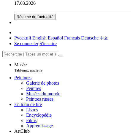
17.03.2026
Résumé de l'actualité
Русский
English
Español
Français
Deutsche
中文
Se connecter
S'inscrire
Musée
Tableaux anciens
Peintures
Galerie de photos
Peintres
Musées du monde
Peintres russes
En train de lire
Livres
Encyclopédie
Films
Apprentissage
ArtClub