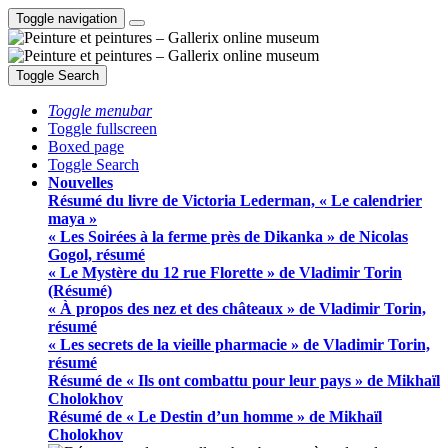
Toggle navigation
Toggle Search
Toggle menubar
Toggle fullscreen
Boxed page
Toggle Search
Nouvelles
Résumé du livre de Victoria Lederman, « Le calendrier
maya »
« Les Soirées à la ferme près de Dikanka » de Nicolas
Gogol, résumé
« Le Mystère du 12 rue Florette » de Vladimir Torin
(Résumé)
« À propos des nez et des châteaux » de Vladimir Torin,
résumé
« Les secrets de la vieille pharmacie » de Vladimir Torin,
résumé
Résumé de « Ils ont combattu pour leur pays » de Mikhaïl
Cholokhov
Résumé de « Le Destin d’un homme » de Mikhaïl
Cholokhov