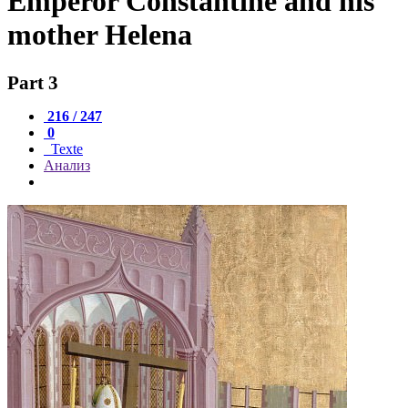
Emperor Constantine and his
mother Helena
Part 3
216 / 247
0
Texte
Анализ