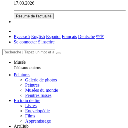
17.03.2026
Résumé de l'actualité
Русский
English
Español
Français
Deutsche
中文
Se connecter
S'inscrire
Musée
Tableaux anciens
Peintures
Galerie de photos
Peintres
Musées du monde
Peintres russes
En train de lire
Livres
Encyclopédie
Films
Apprentissage
ArtClub