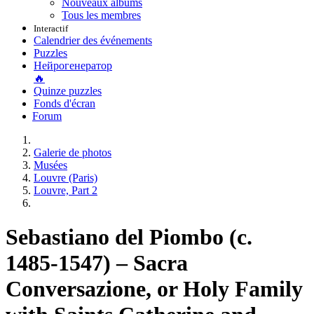
Nouveaux albums
Tous les membres
Interactif
Calendrier des événements
Puzzles
Нейрогенератор
🔥
Quinze puzzles
Fonds d'écran
Forum
Galerie de photos
Musées
Louvre (Paris)
Louvre, Part 2
Sebastiano del Piombo (c.
1485-1547) – Sacra
Conversazione, or Holy Family