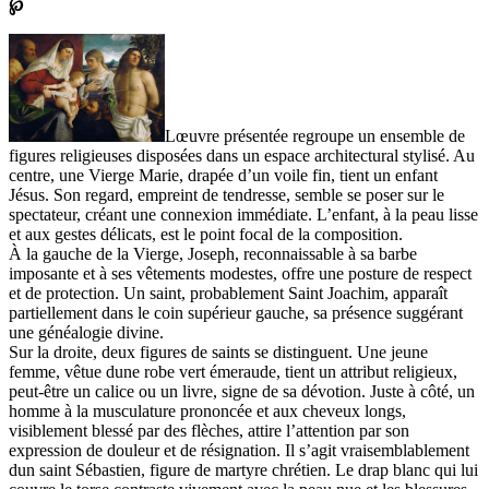
℘
Lœuvre présentée regroupe un ensemble de
figures religieuses disposées dans un espace architectural stylisé. Au
centre, une Vierge Marie, drapée d’un voile fin, tient un enfant
Jésus. Son regard, empreint de tendresse, semble se poser sur le
spectateur, créant une connexion immédiate. L’enfant, à la peau lisse
et aux gestes délicats, est le point focal de la composition.
À la gauche de la Vierge, Joseph, reconnaissable à sa barbe
imposante et à ses vêtements modestes, offre une posture de respect
et de protection. Un saint, probablement Saint Joachim, apparaît
partiellement dans le coin supérieur gauche, sa présence suggérant
une généalogie divine.
Sur la droite, deux figures de saints se distinguent. Une jeune
femme, vêtue dune robe vert émeraude, tient un attribut religieux,
peut-être un calice ou un livre, signe de sa dévotion. Juste à côté, un
homme à la musculature prononcée et aux cheveux longs,
visiblement blessé par des flèches, attire l’attention par son
expression de douleur et de résignation. Il s’agit vraisemblablement
dun saint Sébastien, figure de martyre chrétien. Le drap blanc qui lui