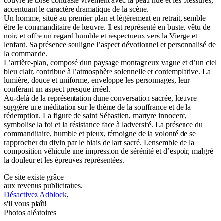
couvre le torse contraste vivement avec la peau nue et les blessures,
accentuant le caractère dramatique de la scène.
Un homme, situé au premier plan et légèrement en retrait, semble
être le commanditaire de lœuvre. Il est représenté en buste, vêtu de
noir, et offre un regard humble et respectueux vers la Vierge et
lenfant. Sa présence souligne l’aspect dévotionnel et personnalisé de
la commande.
L’arrière-plan, composé dun paysage montagneux vague et d’un ciel
bleu clair, contribue à l’atmosphère solennelle et contemplative. La
lumière, douce et uniforme, enveloppe les personnages, leur
conférant un aspect presque irréel.
Au-delà de la représentation dune conversation sacrée, lœuvre
suggère une méditation sur le thème de la souffrance et de la
rédemption. La figure de saint Sébastien, martyre innocent,
symbolise la foi et la résistance face à ladversité. La présence du
commanditaire, humble et pieux, témoigne de la volonté de se
rapprocher du divin par le biais de lart sacré. Lensemble de la
composition véhicule une impression de sérénité et d’espoir, malgré
la douleur et les épreuves représentées.
Ce site existe grâce
aux revenus publicitaires.
Désactivez Adblock
,
s'il vous plaît!
Photos aléatoires