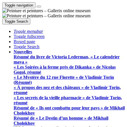
Toggle navigation
Toggle Search
Toggle menubar
Toggle fullscreen
Boxed page
Toggle Search
Nouvelles
Résumé du livre de Victoria Lederman, « Le calendrier
maya »
« Les Soirées à la ferme près de Dikanka » de Nicolas
Gogol, résumé
« Le Mystère du 12 rue Florette » de Vladimir Torin
(Résumé)
« À propos des nez et des châteaux » de Vladimir Torin,
résumé
« Les secrets de la vieille pharmacie » de Vladimir Torin,
résumé
Résumé de « Ils ont combattu pour leur pays » de Mikhaïl
Cholokhov
Résumé de « Le Destin d’un homme » de Mikhaïl
Cholokhov