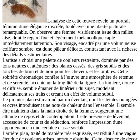
Lanalyse de cette œuvre révèle un portrait
féminin dune élégance discrète, traité avec une liberté picturale
remarquable. On observe une femme, visiblement issue dun milieu
aisé, dont le regard fixe et légèrement mélancolique capte
immédiatement lattention. Son visage, encadré par une volumineuse
coiffure sombre, est dune pâleur délicate, contrastant avec la richesse
des détails vestimentaires.
Lartiste a choisi une palette de couleurs restreinte, dominée par des
tons neutres et atténués : des blancs cassés, des gris subtils et des
touches de brun et de noir pour les cheveux et les ombres. Cette
sobriété chromatique confère à l’œuvre une atmosphère de retenue
et de sérénité, accentuant la fragilité de la figure. La lumière, douce
et diffuse, semble émaner de lintérieur du sujet, modelant
délicatement ses traits et créant un effet de volume subtil.
Le premier plan est marqué par un éventail, dont les teintes orangées
et ocres introduisent une note de chaleur dans l’ensemble. Il semble
être maintenu dans la main droite de la femme, suggérant une
attitude de repos et de contemplation. Cette présence de léventail,
accessoire de cour et de séduction, renforce limpression dune
appartenance à une certaine classe sociale.
Larrière-plan, traité de manière très esquissée, est réduit à une vague
étendue de couleurs grises, presque abstraite. Cette absence de décor