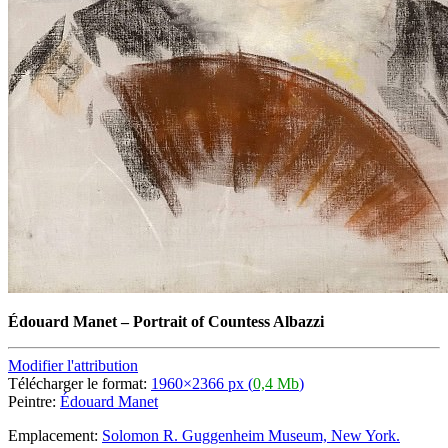
Édouard Manet
–
Portrait of Countess Albazzi
Modifier l'attribution
Télécharger le format:
1960×2366 px (
0,4 Mb
)
Peintre:
Édouard Manet
Emplacement:
Solomon R. Guggenheim Museum, New York.