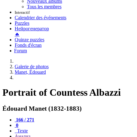
Nouveaux albums
Tous les membres
Interactif
Calendrier des événements
Puzzles
Нейрогенератор
🔥
Quinze puzzles
Fonds d'écran
Forum
Galerie de photos
Manet, Édouard
Portrait of Countess Albazzi
Édouard Manet (1832-1883)
166 / 271
0
Texte
Анализ