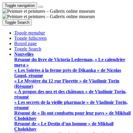
Toggle navigation
Toggle Search
Toggle menubar
Toggle fullscreen
Boxed page
Toggle Search
Nouvelles
Résumé du livre de Victoria Lederman, « Le calendrier
maya »
« Les Soirées à la ferme près de Dikanka » de Nicolas
Gogol, résumé
« Le Mystère du 12 rue Florette » de Vladimir Torin
(Résumé)
« À propos des nez et des châteaux » de Vladimir Torin,
résumé
« Les secrets de la vieille pharmacie » de Vladimir Torin,
résumé
Résumé de « Ils ont combattu pour leur pays » de Mikhaïl
Cholokhov
Résumé de « Le Destin d’un homme » de Mikhaïl
Cholokhov