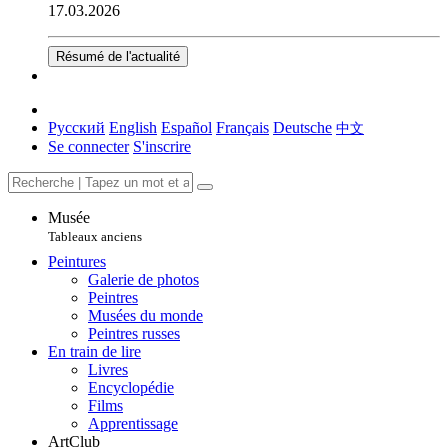
17.03.2026
Résumé de l'actualité
Русский
English
Español
Français
Deutsche
中文
Se connecter
S'inscrire
Musée
Tableaux anciens
Peintures
Galerie de photos
Peintres
Musées du monde
Peintres russes
En train de lire
Livres
Encyclopédie
Films
Apprentissage
ArtClub