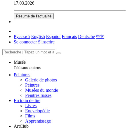
17.03.2026
Résumé de l'actualité
Русский
English
Español
Français
Deutsche
中文
Se connecter
S'inscrire
Musée
Tableaux anciens
Peintures
Galerie de photos
Peintres
Musées du monde
Peintres russes
En train de lire
Livres
Encyclopédie
Films
Apprentissage
ArtClub