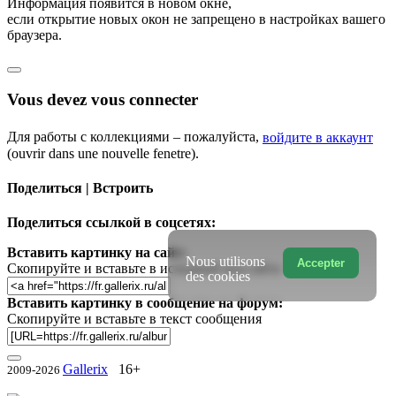
Информация появится в новом окне,
если открытие новых окон не запрещено в настройках вашего
браузера.
Vous devez vous connecter
Для работы с коллекциями – пожалуйста,
войдите в аккаунт
(ouvrir dans une nouvelle fenetre).
Поделиться | Встроить
Поделиться ссылкой в соцсетях:
Вставить картинку на сайт:
Nous utilisons
Accepter
Скопируйте и вставьте в исходный код сайта
des cookies
Вставить картинку в сообщение на форум:
Скопируйте и вставьте в текст сообщения
Gallerix
16+
2009-2026