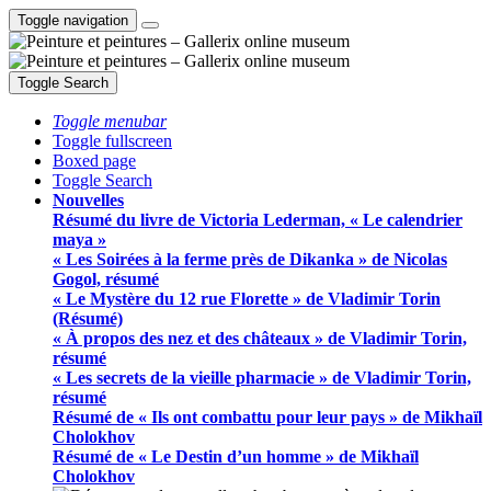
Toggle navigation
Toggle Search
Toggle menubar
Toggle fullscreen
Boxed page
Toggle Search
Nouvelles
Résumé du livre de Victoria Lederman, « Le calendrier
maya »
« Les Soirées à la ferme près de Dikanka » de Nicolas
Gogol, résumé
« Le Mystère du 12 rue Florette » de Vladimir Torin
(Résumé)
« À propos des nez et des châteaux » de Vladimir Torin,
résumé
« Les secrets de la vieille pharmacie » de Vladimir Torin,
résumé
Résumé de « Ils ont combattu pour leur pays » de Mikhaïl
Cholokhov
Résumé de « Le Destin d’un homme » de Mikhaïl
Cholokhov