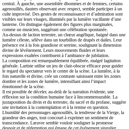
central. À gauche, une assemblée dhommes et de femmes, certains
agenouillés, dautres observant avec respect, semble participer à un
culte improvisé. Des gestes de reconnaissance et d’admiration sont
visibles sur leurs visages, illuminés par la lumière vacillante d’une
lanterne. On distingue également des figures plus marginales,
comme un musicien, suggérant une célébration spontanée.
Au-dessus de laction terrestre, un chœur angélique, baigné dans une
lumière céleste, sélève dans un tourbillon de drapés et dailes. Leur
présence est à la fois grandiose et sereine, soulignant la dimension
divine de lévénement. Leurs mouvements fluides et leurs
expressions exaltées contribuent à l’ambiance de jubilation.
La composition est remarquablement équilibrée, malgré lagitation
générale. Lartiste utilise un jeu de clair-obscur efficace pour guider
le regard du spectateur vers le centre de la scène. La lumière, à la
fois naturelle et divine, crée un contraste saisissant entre les zones
dombre et les zones de lumière, intensifiant ainsi l’impact
émotionnel de la scène.
Il est possible de déceler, au-delà de la narration évidente, une
réflexion sur la condition humaine face à lincommensurable. La
juxtaposition du divin et du terrestre, du sacré et du profane, suggère
une invitation à la contemplation et à la remise en question.
Lhumilité des personnages agenouillés, la tendresse de la Vierge, la
grandeur des anges, tout concourt à exprimer un sentiment de
transcendance. Lœuvre semble vouloir souligner la promesse
despoir et de rédemption qui émane de cet événement singulier.