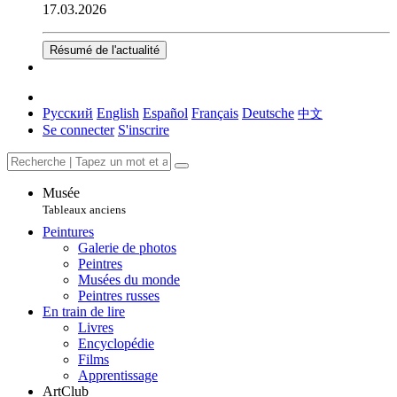
17.03.2026
Résumé de l'actualité
Русский
English
Español
Français
Deutsche
中文
Se connecter
S'inscrire
Musée
Tableaux anciens
Peintures
Galerie de photos
Peintres
Musées du monde
Peintres russes
En train de lire
Livres
Encyclopédie
Films
Apprentissage
ArtClub