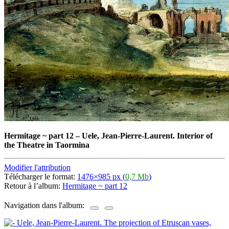
Hermitage ~ part 12
–
Uele, Jean-Pierre-Laurent. Interior of
the Theatre in Taormina
Modifier l'attribution
Télécharger le format:
1476×985 px (
0,7 Mb
)
Retour à l’album:
Hermitage ~ part 12
Navigation dans l'album: