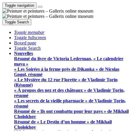
Toggle navigation
Toggle Search
Toggle menubar
Toggle fullscreen
Boxed page
Toggle Search
Nouvelles
Résumé du livre de Victoria Lederman, « Le calendrier
maya »
« Les Soirées à la ferme près de Dikanka » de Nicolas
Gogol, résumé
« Le Mystère du 12 rue Florette » de Vladimir Torin
(Résumé)
« À propos des nez et des châteaux » de Vladimir Torin,
résumé
« Les secrets de la vieille pharmacie » de Vladimir Torin,
résumé
Résumé de « Ils ont combattu pour leur pays » de Mikhaïl
Cholokhov
Résumé de « Le Destin d’un homme » de Mikhaïl
Cholokhov