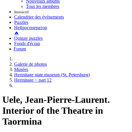
Nouveaux albums
Tous les membres
Interactif
Calendrier des événements
Puzzles
Нейрогенератор
🔥
Quinze puzzles
Fonds d'écran
Forum
Galerie de photos
Musées
Hermitage state museum (St. Petersburg)
Hermitage ~ part 12
Uele, Jean-Pierre-Laurent.
Interior of the Theatre in
Taormina