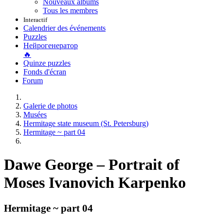
Nouveaux albums
Tous les membres
Interactif
Calendrier des événements
Puzzles
Нейрогенератор
🔥
Quinze puzzles
Fonds d'écran
Forum
Galerie de photos
Musées
Hermitage state museum (St. Petersburg)
Hermitage ~ part 04
Dawe George – Portrait of
Moses Ivanovich Karpenko
Hermitage ~ part 04