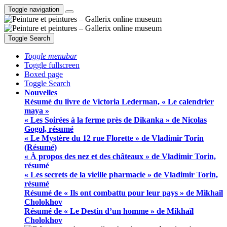
Toggle navigation
Toggle Search
Toggle menubar
Toggle fullscreen
Boxed page
Toggle Search
Nouvelles
Résumé du livre de Victoria Lederman, « Le calendrier
maya »
« Les Soirées à la ferme près de Dikanka » de Nicolas
Gogol, résumé
« Le Mystère du 12 rue Florette » de Vladimir Torin
(Résumé)
« À propos des nez et des châteaux » de Vladimir Torin,
résumé
« Les secrets de la vieille pharmacie » de Vladimir Torin,
résumé
Résumé de « Ils ont combattu pour leur pays » de Mikhaïl
Cholokhov
Résumé de « Le Destin d’un homme » de Mikhaïl
Cholokhov