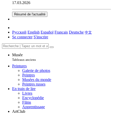
17.03.2026
Résumé de l'actualité
Русский
English
Español
Français
Deutsche
中文
Se connecter
S'inscrire
Musée
Tableaux anciens
Peintures
Galerie de photos
Peintres
Musées du monde
Peintres russes
En train de lire
Livres
Encyclopédie
Films
Apprentissage
ArtClub