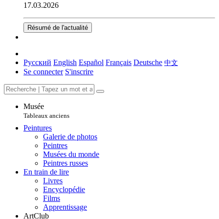
17.03.2026
Résumé de l'actualité
Русский
English
Español
Français
Deutsche
中文
Se connecter
S'inscrire
Musée
Tableaux anciens
Peintures
Galerie de photos
Peintres
Musées du monde
Peintres russes
En train de lire
Livres
Encyclopédie
Films
Apprentissage
ArtClub