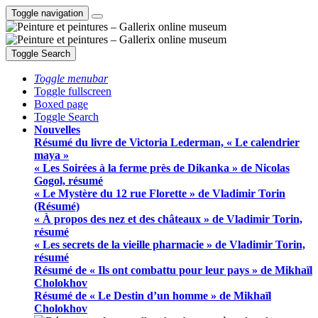
Toggle navigation
Toggle Search
Toggle menubar
Toggle fullscreen
Boxed page
Toggle Search
Nouvelles
Résumé du livre de Victoria Lederman, « Le calendrier
maya »
« Les Soirées à la ferme près de Dikanka » de Nicolas
Gogol, résumé
« Le Mystère du 12 rue Florette » de Vladimir Torin
(Résumé)
« À propos des nez et des châteaux » de Vladimir Torin,
résumé
« Les secrets de la vieille pharmacie » de Vladimir Torin,
résumé
Résumé de « Ils ont combattu pour leur pays » de Mikhaïl
Cholokhov
Résumé de « Le Destin d’un homme » de Mikhaïl
Cholokhov