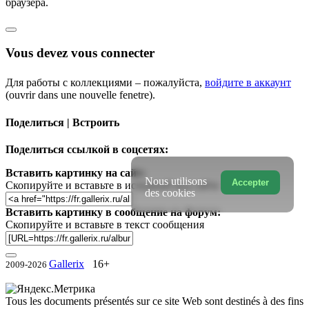
браузера.
Vous devez vous connecter
Для работы с коллекциями – пожалуйста,
войдите в аккаунт
(ouvrir dans une nouvelle fenetre).
Поделиться | Встроить
Поделиться ссылкой в соцсетях:
Вставить картинку на сайт:
Nous utilisons
Accepter
Скопируйте и вставьте в исходный код сайта
des cookies
Вставить картинку в сообщение на форум:
Скопируйте и вставьте в текст сообщения
Gallerix
16+
2009-2026
Tous les documents présentés sur ce site Web sont destinés à des fins