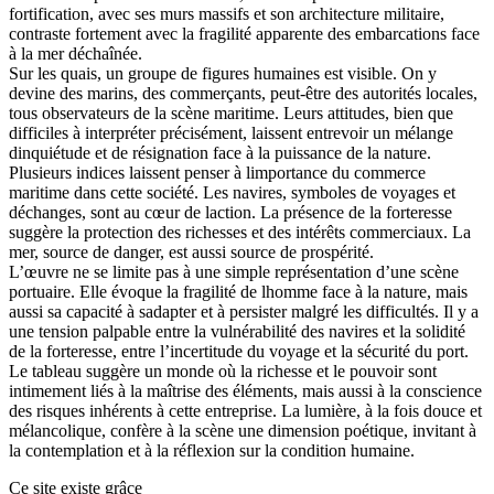
fortification, avec ses murs massifs et son architecture militaire,
contraste fortement avec la fragilité apparente des embarcations face
à la mer déchaînée.
Sur les quais, un groupe de figures humaines est visible. On y
devine des marins, des commerçants, peut-être des autorités locales,
tous observateurs de la scène maritime. Leurs attitudes, bien que
difficiles à interpréter précisément, laissent entrevoir un mélange
dinquiétude et de résignation face à la puissance de la nature.
Plusieurs indices laissent penser à limportance du commerce
maritime dans cette société. Les navires, symboles de voyages et
déchanges, sont au cœur de laction. La présence de la forteresse
suggère la protection des richesses et des intérêts commerciaux. La
mer, source de danger, est aussi source de prospérité.
L’œuvre ne se limite pas à une simple représentation d’une scène
portuaire. Elle évoque la fragilité de lhomme face à la nature, mais
aussi sa capacité à sadapter et à persister malgré les difficultés. Il y a
une tension palpable entre la vulnérabilité des navires et la solidité
de la forteresse, entre l’incertitude du voyage et la sécurité du port.
Le tableau suggère un monde où la richesse et le pouvoir sont
intimement liés à la maîtrise des éléments, mais aussi à la conscience
des risques inhérents à cette entreprise. La lumière, à la fois douce et
mélancolique, confère à la scène une dimension poétique, invitant à
la contemplation et à la réflexion sur la condition humaine.
Ce site existe grâce