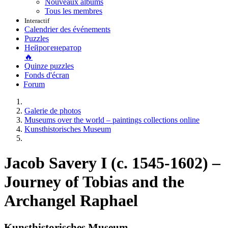
Nouveaux albums
Tous les membres
Interactif
Calendrier des événements
Puzzles
Нейрогенератор
🔥
Quinze puzzles
Fonds d'écran
Forum
Galerie de photos
Museums over the world – paintings collections online
Kunsthistorisches Museum
Jacob Savery I (c. 1545-1602) –
Journey of Tobias and the
Archangel Raphael
Kunsthistorisches Museum