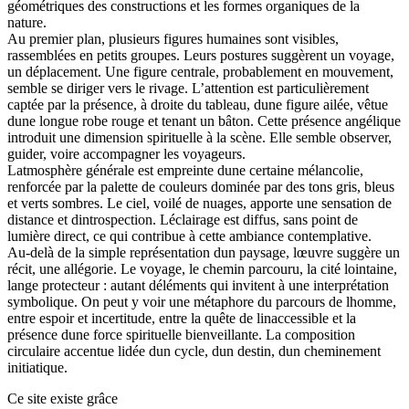
géométriques des constructions et les formes organiques de la
nature.
Au premier plan, plusieurs figures humaines sont visibles,
rassemblées en petits groupes. Leurs postures suggèrent un voyage,
un déplacement. Une figure centrale, probablement en mouvement,
semble se diriger vers le rivage. L’attention est particulièrement
captée par la présence, à droite du tableau, dune figure ailée, vêtue
dune longue robe rouge et tenant un bâton. Cette présence angélique
introduit une dimension spirituelle à la scène. Elle semble observer,
guider, voire accompagner les voyageurs.
Latmosphère générale est empreinte dune certaine mélancolie,
renforcée par la palette de couleurs dominée par des tons gris, bleus
et verts sombres. Le ciel, voilé de nuages, apporte une sensation de
distance et dintrospection. Léclairage est diffus, sans point de
lumière direct, ce qui contribue à cette ambiance contemplative.
Au-delà de la simple représentation dun paysage, lœuvre suggère un
récit, une allégorie. Le voyage, le chemin parcouru, la cité lointaine,
lange protecteur : autant déléments qui invitent à une interprétation
symbolique. On peut y voir une métaphore du parcours de lhomme,
entre espoir et incertitude, entre la quête de linaccessible et la
présence dune force spirituelle bienveillante. La composition
circulaire accentue lidée dun cycle, dun destin, dun cheminement
initiatique.
Ce site existe grâce