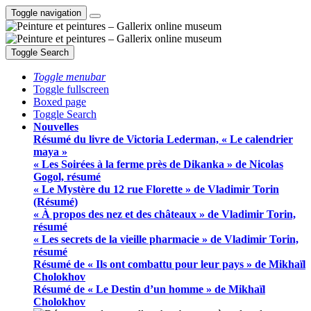
Toggle navigation
Toggle Search
Toggle menubar
Toggle fullscreen
Boxed page
Toggle Search
Nouvelles
Résumé du livre de Victoria Lederman, « Le calendrier
maya »
« Les Soirées à la ferme près de Dikanka » de Nicolas
Gogol, résumé
« Le Mystère du 12 rue Florette » de Vladimir Torin
(Résumé)
« À propos des nez et des châteaux » de Vladimir Torin,
résumé
« Les secrets de la vieille pharmacie » de Vladimir Torin,
résumé
Résumé de « Ils ont combattu pour leur pays » de Mikhaïl
Cholokhov
Résumé de « Le Destin d’un homme » de Mikhaïl
Cholokhov