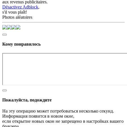
aux revenus publicitaires.
Désactivez Adblock
,
s'il vous plaît!
Photos aléatoires
Кому понравилось
Пожалуйста, подождите
На эту операцию может потребоваться несколько секунд.
Информация появится в новом окне,
если открытие новых окон не запрещено в настройках вашего
браузера.