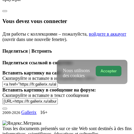
Vous devez vous connecter
Для работы с коллекциями – пожалуйста,
войдите в аккаунт
(ouvrir dans une nouvelle fenetre).
Поделиться | Встроить
Поделиться ссылкой в соцсетях:
Nous utilisons
Accepter
Вставить картинку на сайт:
des cookies
Скопируйте и вставьте в исходный код сайта
Вставить картинку в сообщение на форум:
Скопируйте и вставьте в текст сообщения
Gallerix
16+
2009-2026
Tous les documents présentés sur ce site Web sont destinés à des fins
informatives, scientifiques, éducatives et culturelles.