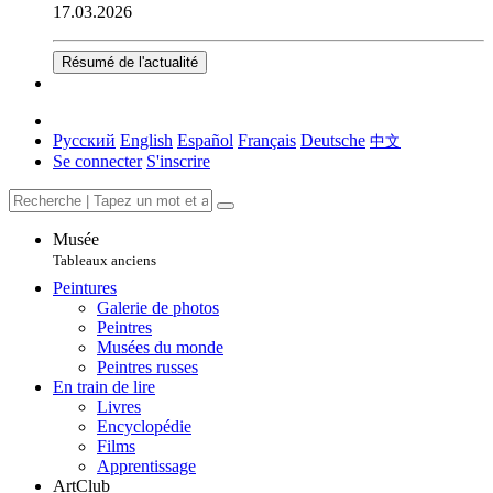
17.03.2026
Résumé de l'actualité
Русский
English
Español
Français
Deutsche
中文
Se connecter
S'inscrire
Musée
Tableaux anciens
Peintures
Galerie de photos
Peintres
Musées du monde
Peintres russes
En train de lire
Livres
Encyclopédie
Films
Apprentissage
ArtClub