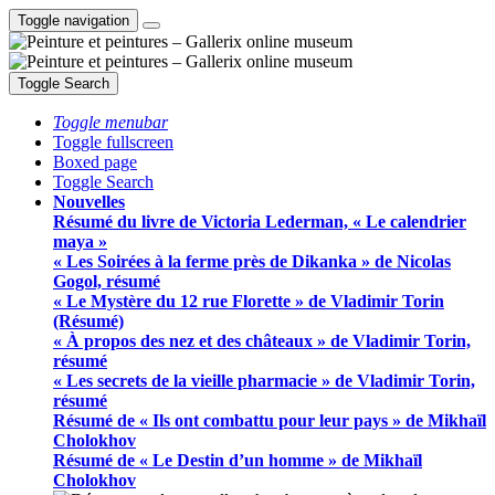
Toggle navigation
Toggle Search
Toggle menubar
Toggle fullscreen
Boxed page
Toggle Search
Nouvelles
Résumé du livre de Victoria Lederman, « Le calendrier
maya »
« Les Soirées à la ferme près de Dikanka » de Nicolas
Gogol, résumé
« Le Mystère du 12 rue Florette » de Vladimir Torin
(Résumé)
« À propos des nez et des châteaux » de Vladimir Torin,
résumé
« Les secrets de la vieille pharmacie » de Vladimir Torin,
résumé
Résumé de « Ils ont combattu pour leur pays » de Mikhaïl
Cholokhov
Résumé de « Le Destin d’un homme » de Mikhaïl
Cholokhov