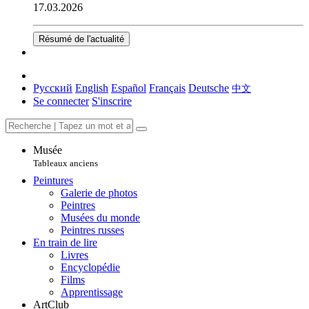
17.03.2026
Résumé de l'actualité
Русский
English
Español
Français
Deutsche
中文
Se connecter
S'inscrire
Musée
Tableaux anciens
Peintures
Galerie de photos
Peintres
Musées du monde
Peintres russes
En train de lire
Livres
Encyclopédie
Films
Apprentissage
ArtClub