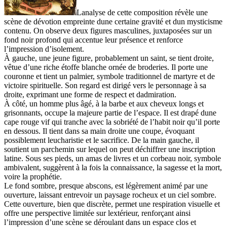
Lanalyse de cette composition révèle une
scène de dévotion empreinte dune certaine gravité et dun mysticisme
contenu. On observe deux figures masculines, juxtaposées sur un
fond noir profond qui accentue leur présence et renforce
l’impression d’isolement.
À gauche, une jeune figure, probablement un saint, se tient droite,
vêtue d’une riche étoffe blanche ornée de broderies. Il porte une
couronne et tient un palmier, symbole traditionnel de martyre et de
victoire spirituelle. Son regard est dirigé vers le personnage à sa
droite, exprimant une forme de respect et dadmiration.
À côté, un homme plus âgé, à la barbe et aux cheveux longs et
grisonnants, occupe la majeure partie de l’espace. Il est drapé dune
cape rouge vif qui tranche avec la sobriété de l’habit noir qu’il porte
en dessous. Il tient dans sa main droite une coupe, évoquant
possiblement leucharistie et le sacrifice. De la main gauche, il
soutient un parchemin sur lequel on peut déchiffrer une inscription
latine. Sous ses pieds, un amas de livres et un corbeau noir, symbole
ambivalent, suggèrent à la fois la connaissance, la sagesse et la mort,
voire la prophétie.
Le fond sombre, presque abscons, est légèrement animé par une
ouverture, laissant entrevoir un paysage rocheux et un ciel sombre.
Cette ouverture, bien que discrète, permet une respiration visuelle et
offre une perspective limitée sur lextérieur, renforçant ainsi
l’impression d’une scène se déroulant dans un espace clos et