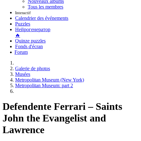
Nouveaux albums
Tous les membres
Interactif
Calendrier des événements
Puzzles
Нейрогенератор
🔥
Quinze puzzles
Fonds d'écran
Forum
Galerie de photos
Musées
Metropolitan Museum (New York)
Metropolitan Museum: part 2
Defendente Ferrari – Saints
John the Evangelist and
Lawrence