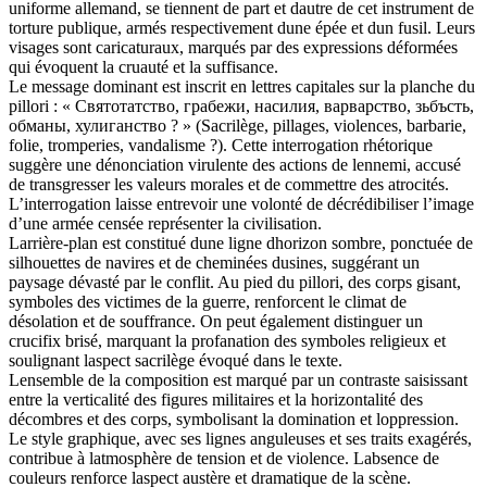
uniforme allemand, se tiennent de part et dautre de cet instrument de
torture publique, armés respectivement dune épée et dun fusil. Leurs
visages sont caricaturaux, marqués par des expressions déformées
qui évoquent la cruauté et la suffisance.
Le message dominant est inscrit en lettres capitales sur la planche du
pillori : « Святотатство, грабежи, насилия, варварство, зьбъсть,
обманы, хулиганство ? » (Sacrilège, pillages, violences, barbarie,
folie, tromperies, vandalisme ?). Cette interrogation rhétorique
suggère une dénonciation virulente des actions de lennemi, accusé
de transgresser les valeurs morales et de commettre des atrocités.
L’interrogation laisse entrevoir une volonté de décrédibiliser l’image
d’une armée censée représenter la civilisation.
Larrière-plan est constitué dune ligne dhorizon sombre, ponctuée de
silhouettes de navires et de cheminées dusines, suggérant un
paysage dévasté par le conflit. Au pied du pillori, des corps gisant,
symboles des victimes de la guerre, renforcent le climat de
désolation et de souffrance. On peut également distinguer un
crucifix brisé, marquant la profanation des symboles religieux et
soulignant laspect sacrilège évoqué dans le texte.
Lensemble de la composition est marqué par un contraste saisissant
entre la verticalité des figures militaires et la horizontalité des
décombres et des corps, symbolisant la domination et loppression.
Le style graphique, avec ses lignes anguleuses et ses traits exagérés,
contribue à latmosphère de tension et de violence. Labsence de
couleurs renforce laspect austère et dramatique de la scène.