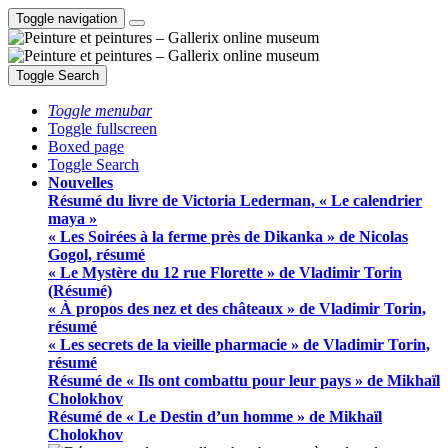
Toggle navigation
Toggle Search
Toggle menubar
Toggle fullscreen
Boxed page
Toggle Search
Nouvelles
Résumé du livre de Victoria Lederman, « Le calendrier
maya »
« Les Soirées à la ferme près de Dikanka » de Nicolas
Gogol, résumé
« Le Mystère du 12 rue Florette » de Vladimir Torin
(Résumé)
« À propos des nez et des châteaux » de Vladimir Torin,
résumé
« Les secrets de la vieille pharmacie » de Vladimir Torin,
résumé
Résumé de « Ils ont combattu pour leur pays » de Mikhaïl
Cholokhov
Résumé de « Le Destin d’un homme » de Mikhaïl
Cholokhov