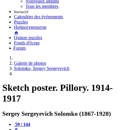
Nouveaux albums
Tous les membres
Interactif
Calendrier des événements
Puzzles
Нейрогенератор
🔥
Quinze puzzles
Fonds d'écran
Forum
Galerie de photos
Solomko, Sergey Sergeyevich
Sketch poster. Pillory. 1914-
1917
Sergey Sergeyevich Solomko (1867-1928)
59 / 144
0