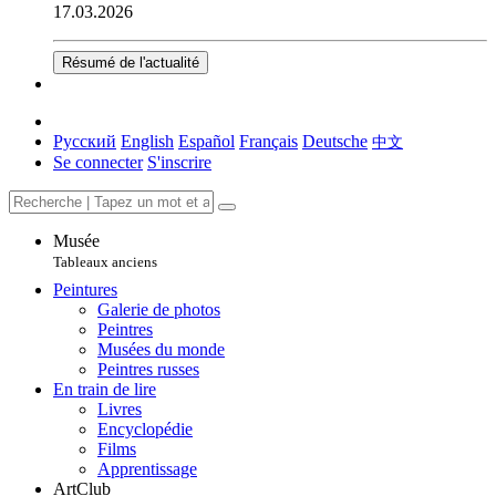
17.03.2026
Résumé de l'actualité
Русский
English
Español
Français
Deutsche
中文
Se connecter
S'inscrire
Musée
Tableaux anciens
Peintures
Galerie de photos
Peintres
Musées du monde
Peintres russes
En train de lire
Livres
Encyclopédie
Films
Apprentissage
ArtClub