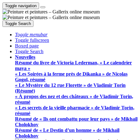
Toggle navigation
Toggle Search
Toggle menubar
Toggle fullscreen
Boxed page
Toggle Search
Nouvelles
Résumé du livre de Victoria Lederman, « Le calendrier
maya »
« Les Soirées à la ferme près de Dikanka » de Nicolas
Gogol, résumé
« Le Mystère du 12 rue Florette » de Vladimir Torin
(Résumé)
« À propos des nez et des châteaux » de Vladimir Torin,
résumé
« Les secrets de la vieille pharmacie » de Vladimir Torin,
résumé
Résumé de « Ils ont combattu pour leur pays » de Mikhaïl
Cholokhov
Résumé de « Le Destin d’un homme » de Mikhaïl
Cholokhov