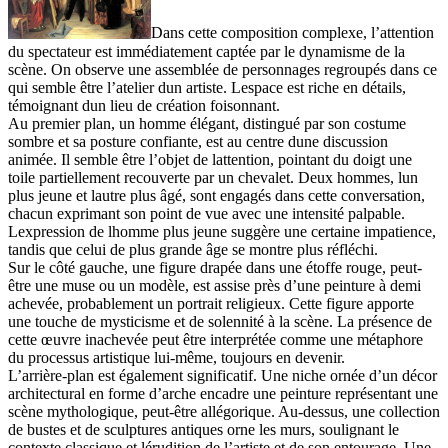
Dans cette composition complexe, l’attention
du spectateur est immédiatement captée par le dynamisme de la
scène. On observe une assemblée de personnages regroupés dans ce
qui semble être l’atelier dun artiste. Lespace est riche en détails,
témoignant dun lieu de création foisonnant.
Au premier plan, un homme élégant, distingué par son costume
sombre et sa posture confiante, est au centre dune discussion
animée. Il semble être l’objet de lattention, pointant du doigt une
toile partiellement recouverte par un chevalet. Deux hommes, lun
plus jeune et lautre plus âgé, sont engagés dans cette conversation,
chacun exprimant son point de vue avec une intensité palpable.
Lexpression de lhomme plus jeune suggère une certaine impatience,
tandis que celui de plus grande âge se montre plus réfléchi.
Sur le côté gauche, une figure drapée dans une étoffe rouge, peut-
être une muse ou un modèle, est assise près d’une peinture à demi
achevée, probablement un portrait religieux. Cette figure apporte
une touche de mysticisme et de solennité à la scène. La présence de
cette œuvre inachevée peut être interprétée comme une métaphore
du processus artistique lui-même, toujours en devenir.
L’arrière-plan est également significatif. Une niche ornée d’un décor
architectural en forme d’arche encadre une peinture représentant une
scène mythologique, peut-être allégorique. Au-dessus, une collection
de bustes et de sculptures antiques orne les murs, soulignant le
contexte classique et lérudition de l’artiste et de son entourage. Une