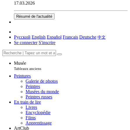
17.03.2026
Résumé de l'actualité
Русский
English
Español
Français
Deutsche
中文
Se connecter
S'inscrire
Musée
Tableaux anciens
Peintures
Galerie de photos
Peintres
Musées du monde
Peintres russes
En train de lire
Livres
Encyclopédie
Films
Apprentissage
ArtClub