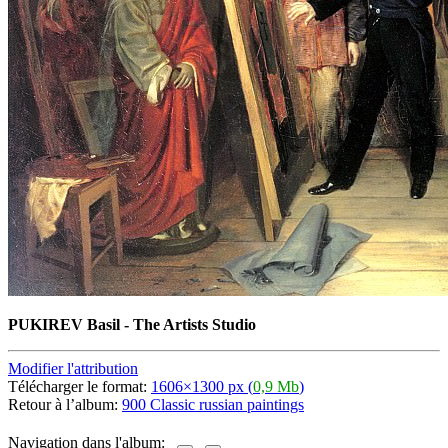
PUKIREV Basil - The Artists Studio
Modifier l'attribution
Télécharger le format:
1606×1300 px (
0,9 Mb
)
Retour à l’album:
900 Classic russian paintings
Navigation dans l'album: