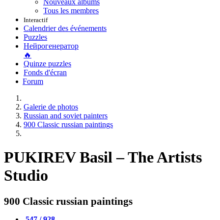
Nouveaux albums
Tous les membres
Interactif
Calendrier des événements
Puzzles
Нейрогенератор
🔥
Quinze puzzles
Fonds d'écran
Forum
Galerie de photos
Russian and soviet painters
900 Classic russian paintings
PUKIREV Basil – The Artists
Studio
900 Classic russian paintings
547 / 928