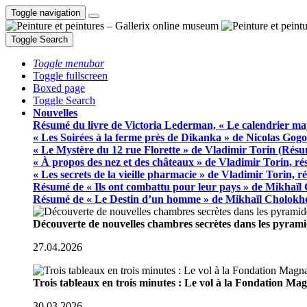
Toggle navigation
Toggle Search
Toggle menubar
Toggle fullscreen
Boxed page
Toggle Search
Nouvelles
Résumé du livre de Victoria Lederman, « Le calendrier ma
« Les Soirées à la ferme près de Dikanka » de Nicolas Gogo
« Le Mystère du 12 rue Florette » de Vladimir Torin (Rés
« À propos des nez et des châteaux » de Vladimir Torin, r
« Les secrets de la vieille pharmacie » de Vladimir Torin, 
Résumé de « Ils ont combattu pour leur pays » de Mikhaïl
Résumé de « Le Destin d’un homme » de Mikhaïl Cholokh
Découverte de nouvelles chambres secrètes dans les pyram
27.04.2026
Trois tableaux en trois minutes : Le vol à la Fondation M
30.03.2026