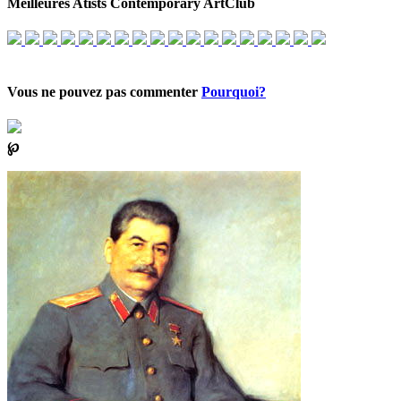
Meilleures Atists Contemporary ArtClub
Vous ne pouvez pas commenter
Pourquoi?
℘