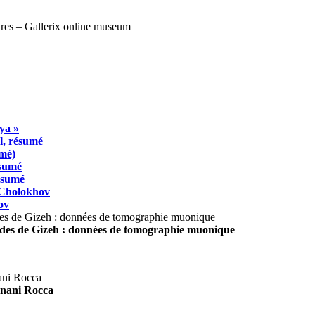
ya »
l, résumé
umé)
ésumé
résumé
 Cholokhov
ov
ides de Gizeh : données de tomographie muonique
agnani Rocca