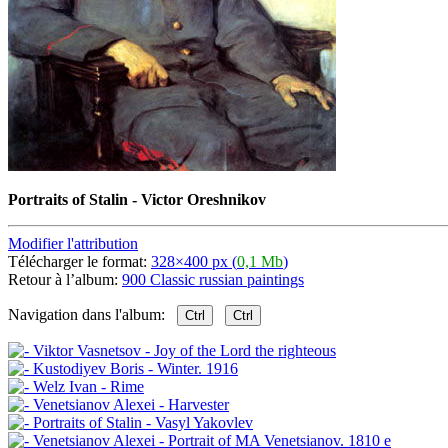
Portraits of Stalin - Victor Oreshnikov
Modifier l'attribution
Télécharger le format:
328×400 px (
0,1 Mb
)
Retour à l’album:
900 Classic russian paintings
Navigation dans l'album:
Ctrl
Ctrl