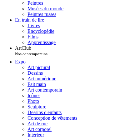
Peintres
Musées du monde
Peintres russes
En train de lire
Livres
Encyclopédie
Films
Apprentissage
ArtClub
Nos contemporains
Expo
Art pictural
Dessins
Art numérique
Fait main
Art contemporain
Icônes
Photo
Sculpture
Dessins d'enfants
Conception de vêtements
Art de rue
Art corporel
Intérieur