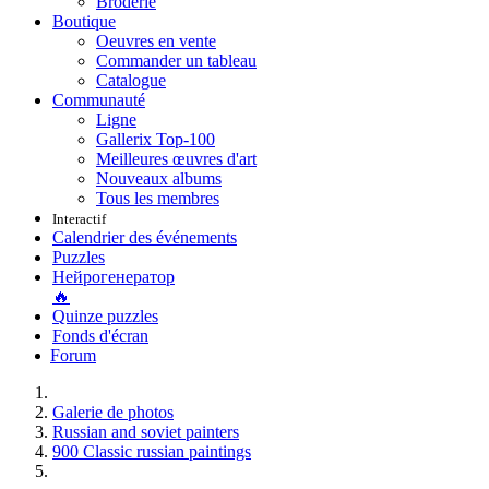
Broderie
Boutique
Oeuvres en vente
Commander un tableau
Catalogue
Communauté
Ligne
Gallerix Top-100
Meilleures œuvres d'art
Nouveaux albums
Tous les membres
Interactif
Calendrier des événements
Puzzles
Нейрогенератор
🔥
Quinze puzzles
Fonds d'écran
Forum
Galerie de photos
Russian and soviet painters
900 Classic russian paintings