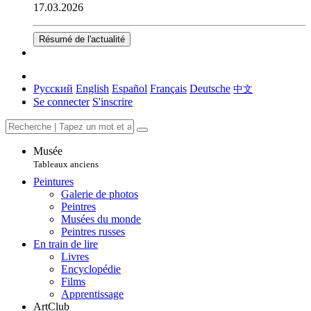
17.03.2026
Résumé de l'actualité
Русский
English
Español
Français
Deutsche
中文
Se connecter
S'inscrire
Musée
Tableaux anciens
Peintures
Galerie de photos
Peintres
Musées du monde
Peintres russes
En train de lire
Livres
Encyclopédie
Films
Apprentissage
ArtClub