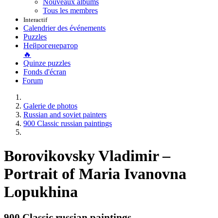
Nouveaux albums
Tous les membres
Interactif
Calendrier des événements
Puzzles
Нейрогенератор
🔥
Quinze puzzles
Fonds d'écran
Forum
Galerie de photos
Russian and soviet painters
900 Classic russian paintings
Borovikovsky Vladimir –
Portrait of Maria Ivanovna
Lopukhina
900 Classic russian paintings