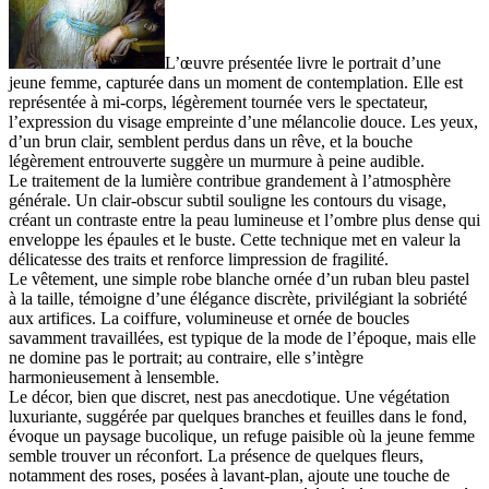
L’œuvre présentée livre le portrait d’une
jeune femme, capturée dans un moment de contemplation. Elle est
représentée à mi-corps, légèrement tournée vers le spectateur,
l’expression du visage empreinte d’une mélancolie douce. Les yeux,
d’un brun clair, semblent perdus dans un rêve, et la bouche
légèrement entrouverte suggère un murmure à peine audible.
Le traitement de la lumière contribue grandement à l’atmosphère
générale. Un clair-obscur subtil souligne les contours du visage,
créant un contraste entre la peau lumineuse et l’ombre plus dense qui
enveloppe les épaules et le buste. Cette technique met en valeur la
délicatesse des traits et renforce limpression de fragilité.
Le vêtement, une simple robe blanche ornée d’un ruban bleu pastel
à la taille, témoigne d’une élégance discrète, privilégiant la sobriété
aux artifices. La coiffure, volumineuse et ornée de boucles
savamment travaillées, est typique de la mode de l’époque, mais elle
ne domine pas le portrait; au contraire, elle s’intègre
harmonieusement à lensemble.
Le décor, bien que discret, nest pas anecdotique. Une végétation
luxuriante, suggérée par quelques branches et feuilles dans le fond,
évoque un paysage bucolique, un refuge paisible où la jeune femme
semble trouver un réconfort. La présence de quelques fleurs,
notamment des roses, posées à lavant-plan, ajoute une touche de