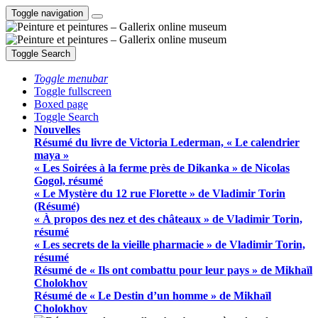
Toggle navigation
Toggle Search
Toggle menubar
Toggle fullscreen
Boxed page
Toggle Search
Nouvelles
Résumé du livre de Victoria Lederman, « Le calendrier
maya »
« Les Soirées à la ferme près de Dikanka » de Nicolas
Gogol, résumé
« Le Mystère du 12 rue Florette » de Vladimir Torin
(Résumé)
« À propos des nez et des châteaux » de Vladimir Torin,
résumé
« Les secrets de la vieille pharmacie » de Vladimir Torin,
résumé
Résumé de « Ils ont combattu pour leur pays » de Mikhaïl
Cholokhov
Résumé de « Le Destin d’un homme » de Mikhaïl
Cholokhov