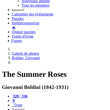
Nouveaux albums
Tous les membres
Interactif
Calendrier des événements
Puzzles
Нейрогенератор
🔥
Quinze puzzles
Fonds d'écran
Forum
Galerie de photos
Boldini, Giovanni
The Summer Roses
Giovanni Boldini (1842-1931)
320 / 336
0
Texte
Анализ