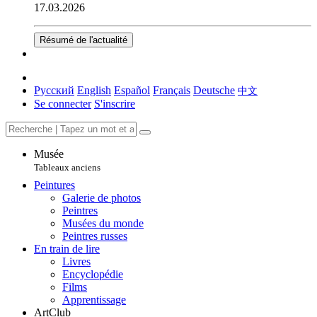
17.03.2026
Résumé de l'actualité
Русский
English
Español
Français
Deutsche
中文
Se connecter
S'inscrire
Musée
Tableaux anciens
Peintures
Galerie de photos
Peintres
Musées du monde
Peintres russes
En train de lire
Livres
Encyclopédie
Films
Apprentissage
ArtClub