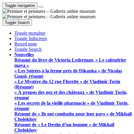
Toggle navigation
Toggle Search
Toggle menubar
Toggle fullscreen
Boxed page
Toggle Search
Nouvelles
Résumé du livre de Victoria Lederman, « Le calendrier
maya »
« Les Soirées à la ferme près de Dikanka » de Nicolas
Gogol, résumé
« Le Mystère du 12 rue Florette » de Vladimir Torin
(Résumé)
« À propos des nez et des châteaux » de Vladimir Torin,
résumé
« Les secrets de la vieille pharmacie » de Vladimir Torin,
résumé
Résumé de « Ils ont combattu pour leur pays » de Mikhaïl
Cholokhov
Résumé de « Le Destin d’un homme » de Mikhaïl
Cholokhov