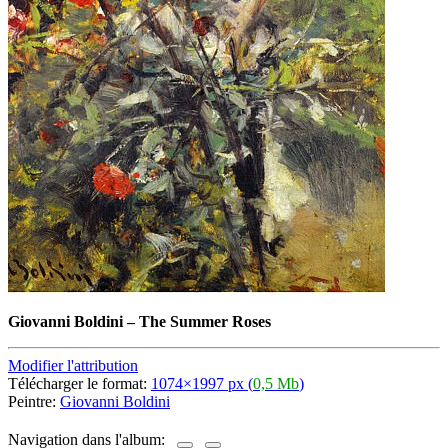
Giovanni Boldini
–
The Summer Roses
Modifier l'attribution
Télécharger le format:
1074×1997 px (
0,5 Mb
)
Peintre:
Giovanni Boldini
Navigation dans l'album: