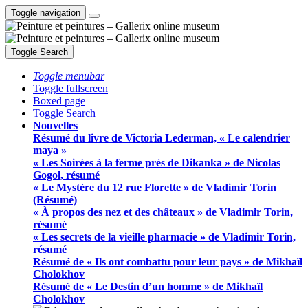
Toggle navigation
Toggle Search
Toggle menubar
Toggle fullscreen
Boxed page
Toggle Search
Nouvelles
Résumé du livre de Victoria Lederman, « Le calendrier
maya »
« Les Soirées à la ferme près de Dikanka » de Nicolas
Gogol, résumé
« Le Mystère du 12 rue Florette » de Vladimir Torin
(Résumé)
« À propos des nez et des châteaux » de Vladimir Torin,
résumé
« Les secrets de la vieille pharmacie » de Vladimir Torin,
résumé
Résumé de « Ils ont combattu pour leur pays » de Mikhaïl
Cholokhov
Résumé de « Le Destin d’un homme » de Mikhaïl
Cholokhov