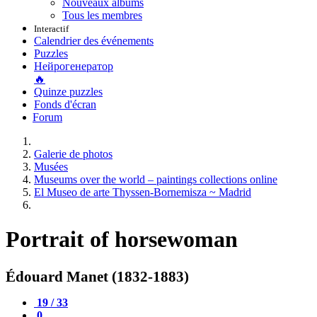
Nouveaux albums
Tous les membres
Interactif
Calendrier des événements
Puzzles
Нейрогенератор
🔥
Quinze puzzles
Fonds d'écran
Forum
Galerie de photos
Musées
Museums over the world – paintings collections online
El Museo de arte Thyssen-Bornemisza ~ Madrid
Portrait of horsewoman
Édouard Manet (1832-1883)
19 / 33
0