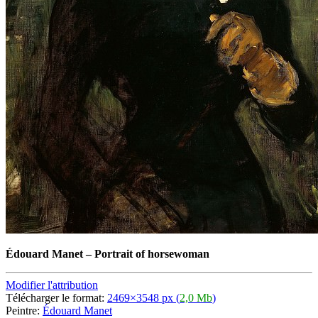
Édouard Manet
–
Portrait of horsewoman
Modifier l'attribution
Télécharger le format:
2469×3548 px (
2,0 Mb
)
Peintre:
Édouard Manet