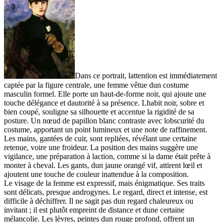
Dans ce portrait, lattention est immédiatement
captée par la figure centrale, une femme vêtue dun costume
masculin formel. Elle porte un haut-de-forme noir, qui ajoute une
touche délégance et dautorité à sa présence. Lhabit noir, sobre et
bien coupé, souligne sa silhouette et accentue la rigidité de sa
posture. Un nœud de papillon blanc contraste avec lobscurité du
costume, apportant un point lumineux et une note de raffinement.
Les mains, gantées de cuir, sont repliées, révélant une certaine
retenue, voire une froideur. La position des mains suggère une
vigilance, une préparation à laction, comme si la dame était prête à
monter à cheval. Les gants, dun jaune orangé vif, attirent lœil et
ajoutent une touche de couleur inattendue à la composition.
Le visage de la femme est expressif, mais énigmatique. Ses traits
sont délicats, presque androgynes. Le regard, direct et intense, est
difficile à déchiffrer. Il ne sagit pas dun regard chaleureux ou
invitant ; il est plutôt empreint de distance et dune certaine
mélancolie. Les lèvres, peintes dun rouge profond, offrent un