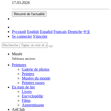
17.03.2026
Résumé de l'actualité
Русский
English
Español
Français
Deutsche
中文
Se connecter
S'inscrire
Musée
Tableaux anciens
Peintures
Galerie de photos
Peintres
Musées du monde
Peintres russes
En train de lire
Livres
Encyclopédie
Films
Apprentissage
ArtClub