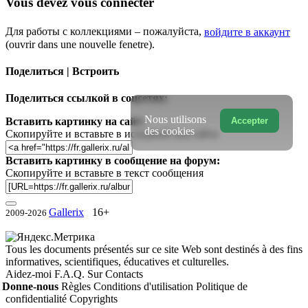
Vous devez vous connecter
Для работы с коллекциями – пожалуйста,
войдите в аккаунт
(ouvrir dans une nouvelle fenetre).
Поделиться | Встроить
Поделиться ссылкой в соцсетях:
Nous utilisons
Accepter
Вставить картинку на сайт:
des cookies
Скопируйте и вставьте в исходный код сайта
Вставить картинку в сообщение на форум:
Скопируйте и вставьте в текст сообщения
Gallerix
16+
2009-2026
Tous les documents présentés sur ce site Web sont destinés à des fins
informatives, scientifiques, éducatives et culturelles.
Aidez-moi
F.A.Q.
Sur
Contacts
Donne-nous
Règles
Conditions d'utilisation
Politique de
confidentialité
Copyrights