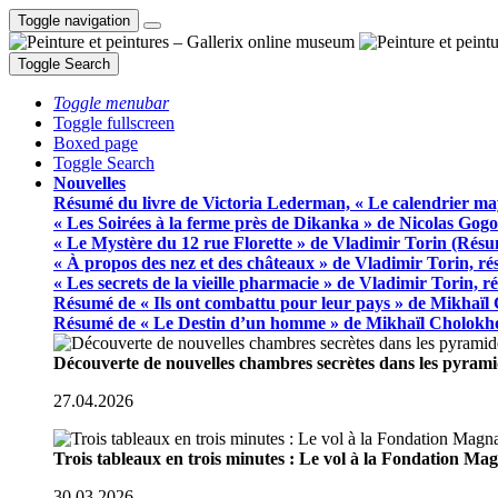
Toggle navigation
Toggle Search
Toggle menubar
Toggle fullscreen
Boxed page
Toggle Search
Nouvelles
Résumé du livre de Victoria Lederman, « Le calendrier ma
« Les Soirées à la ferme près de Dikanka » de Nicolas Gogo
« Le Mystère du 12 rue Florette » de Vladimir Torin (Rés
« À propos des nez et des châteaux » de Vladimir Torin, r
« Les secrets de la vieille pharmacie » de Vladimir Torin, 
Résumé de « Ils ont combattu pour leur pays » de Mikhaïl
Résumé de « Le Destin d’un homme » de Mikhaïl Cholokh
Découverte de nouvelles chambres secrètes dans les pyram
27.04.2026
Trois tableaux en trois minutes : Le vol à la Fondation M
30.03.2026