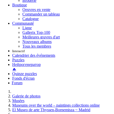
Broderie
Boutique
Oeuvres en vente
Commander un tableau
Catalogue
Communauté
Ligne
Gallerix Top-100
Meilleures œuvres d'art
Nouveaux albums
Tous les membres
Interactif
Calendrier des événements
Puzzles
Нейрогенератор
🔥
Quinze puzzles
Fonds d'écran
Forum
Galerie de photos
Musées
Museums over the world – paintings collections online
El Museo de arte Thyssen-Bornemisza ~ Madrid