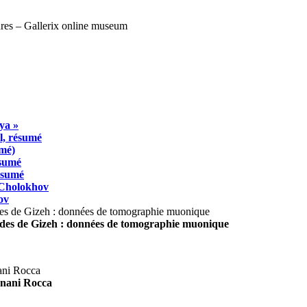
ya »
l, résumé
umé)
ésumé
résumé
 Cholokhov
ov
ides de Gizeh : données de tomographie muonique
agnani Rocca