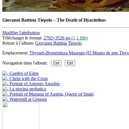
Giovanni Battista Tiepolo
–
The Death of Hyacinthus
Modifier l'attribution
Télécharger le format:
2792×3526 px (
1,1 Mb
)
Retour à l’album:
Giovanni Battista Tiepolo
Emplacement:
Thyssen-Bornemisza Museum (El Museo de arte Thyss
Navigation dans l'album:
Ctrl
Ctrl