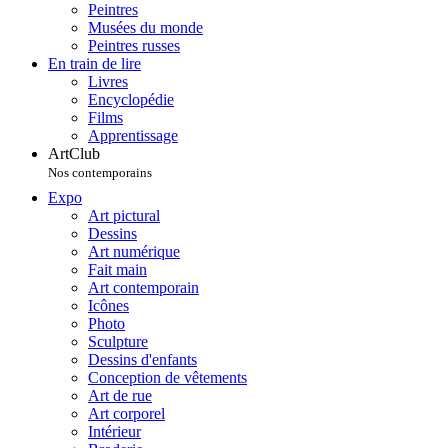
Peintres
Musées du monde
Peintres russes
En train de lire
Livres
Encyclopédie
Films
Apprentissage
ArtClub
Nos contemporains
Expo
Art pictural
Dessins
Art numérique
Fait main
Art contemporain
Icônes
Photo
Sculpture
Dessins d'enfants
Conception de vêtements
Art de rue
Art corporel
Intérieur