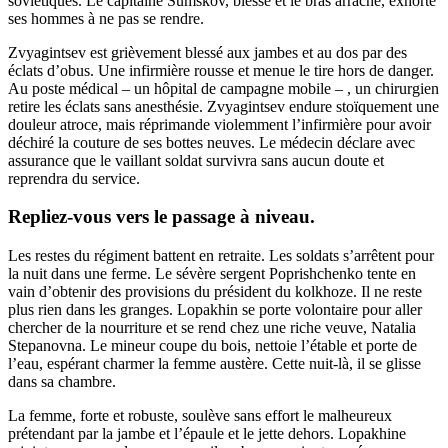
soviétiques. Le capitaine Sumskov, blessé et le bras arraché, exhorte
ses hommes à ne pas se rendre.
Zvyagintsev est grièvement blessé aux jambes et au dos par des
éclats d’obus. Une infirmière rousse et menue le tire hors de danger.
Au poste médical – un hôpital de campagne mobile – , un chirurgien
retire les éclats sans anesthésie. Zvyagintsev endure stoïquement une
douleur atroce, mais réprimande violemment l’infirmière pour avoir
déchiré la couture de ses bottes neuves. Le médecin déclare avec
assurance que le vaillant soldat survivra sans aucun doute et
reprendra du service.
Repliez-vous vers le passage à niveau.
Les restes du régiment battent en retraite. Les soldats s’arrêtent pour
la nuit dans une ferme. Le sévère sergent Poprishchenko tente en
vain d’obtenir des provisions du président du kolkhoze. Il ne reste
plus rien dans les granges. Lopakhin se porte volontaire pour aller
chercher de la nourriture et se rend chez une riche veuve, Natalia
Stepanovna. Le mineur coupe du bois, nettoie l’étable et porte de
l’eau, espérant charmer la femme austère. Cette nuit-là, il se glisse
dans sa chambre.
La femme, forte et robuste, soulève sans effort le malheureux
prétendant par la jambe et l’épaule et le jette dehors. Lopakhine