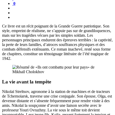
0
Ce livre est un récit poignant de la Grande Guerre patriotique. Son
style, empreint de réalisme, ne s’appuie pas sur de grandiloquences,
mais sur les tragédies vécues par les simples soldats. Les
personnages principaux endurent des épreuves terribles : la captivité,
la perte de leurs familles, d’atroces souffrances physiques et des
combats défensifs exténuants. Ce roman inachevé, resté sous forme
de chapitres, constitue un témoignage littéraire de l’été tragique de
1942.
La vie avant la tempête
Nikolaï Streltsov, agronome à la station de machines et de tracteurs
de Tchernoïarsk, traverse une crise conjugale. Son épouse, Olga, est
devenue distante et s’absente fréquemment pour rendre visite à des
amis. Nikolaï la soupçonne d’avoir une liaison secrète avec le
professeur Youri Ovrazhny. La vie sous le même toit devient
insupportable. Leur jeune fils, Kolia, ressent fortement la tension et