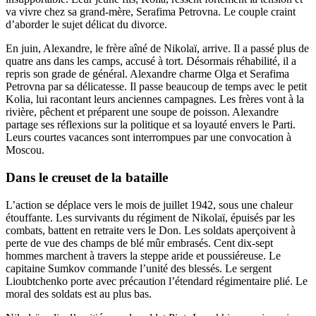
va vivre chez sa grand-mère, Serafima Petrovna. Le couple craint
d’aborder le sujet délicat du divorce.
En juin, Alexandre, le frère aîné de Nikolaï, arrive. Il a passé plus de
quatre ans dans les camps, accusé à tort. Désormais réhabilité, il a
repris son grade de général. Alexandre charme Olga et Serafima
Petrovna par sa délicatesse. Il passe beaucoup de temps avec le petit
Kolia, lui racontant leurs anciennes campagnes. Les frères vont à la
rivière, pêchent et préparent une soupe de poisson. Alexandre
partage ses réflexions sur la politique et sa loyauté envers le Parti.
Leurs courtes vacances sont interrompues par une convocation à
Moscou.
Dans le creuset de la bataille
L’action se déplace vers le mois de juillet 1942, sous une chaleur
étouffante. Les survivants du régiment de Nikolaï, épuisés par les
combats, battent en retraite vers le Don. Les soldats aperçoivent à
perte de vue des champs de blé mûr embrasés. Cent dix-sept
hommes marchent à travers la steppe aride et poussiéreuse. Le
capitaine Sumkov commande l’unité des blessés. Le sergent
Lioubtchenko porte avec précaution l’étendard régimentaire plié. Le
moral des soldats est au plus bas.