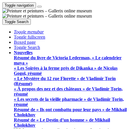
Toggle navigation
Toggle Search
Toggle menubar
Toggle fullscreen
Boxed page
Toggle Search
Nouvelles
Résumé du livre de Victoria Lederman, « Le calendrier
maya »
« Les Soirées à la ferme près de Dikanka » de Nicolas
Gogol, résumé
« Le Mystère du 12 rue Florette » de Vladimir Torin
(Résumé)
« À propos des nez et des châteaux » de Vladimir Torin,
résumé
« Les secrets de la vieille pharmacie » de Vladimir Torin,
résumé
Résumé de « Ils ont combattu pour leur pays » de Mikhaïl
Cholokhov
Résumé de « Le Destin d’un homme » de Mikhaïl
Cholokhov