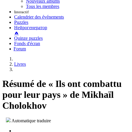
Nouveaux albums
Tous les membres
Interactif
Calendrier des événements
Puzzles
Нейрогенератор
🔥
Quinze puzzles
Fonds d'écran
Forum
Livres
Résumé de « Ils ont combattu
pour leur pays » de Mikhaïl
Cholokhov
Automatique traduire