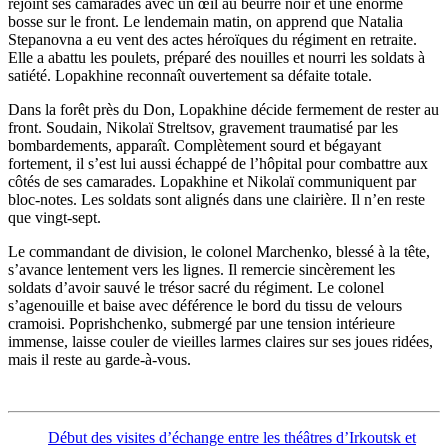
rejoint ses camarades avec un œil au beurre noir et une énorme
bosse sur le front. Le lendemain matin, on apprend que Natalia
Stepanovna a eu vent des actes héroïques du régiment en retraite.
Elle a abattu les poulets, préparé des nouilles et nourri les soldats à
satiété. Lopakhine reconnaît ouvertement sa défaite totale.
Dans la forêt près du Don, Lopakhine décide fermement de rester au
front. Soudain, Nikolaï Streltsov, gravement traumatisé par les
bombardements, apparaît. Complètement sourd et bégayant
fortement, il s’est lui aussi échappé de l’hôpital pour combattre aux
côtés de ses camarades. Lopakhine et Nikolaï communiquent par
bloc-notes. Les soldats sont alignés dans une clairière. Il n’en reste
que vingt-sept.
Le commandant de division, le colonel Marchenko, blessé à la tête,
s’avance lentement vers les lignes. Il remercie sincèrement les
soldats d’avoir sauvé le trésor sacré du régiment. Le colonel
s’agenouille et baise avec déférence le bord du tissu de velours
cramoisi. Poprishchenko, submergé par une tension intérieure
immense, laisse couler de vieilles larmes claires sur ses joues ridées,
mais il reste au garde-à-vous.
Début des visites d’échange entre les théâtres d’Irkoutsk et