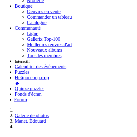
Broderie
Boutique
Oeuvres en vente
Commander un tableau
Catalogue
Communauté
Ligne
Gallerix Top-100
Meilleures œuvres d'art
Nouveaux albums
Tous les membres
Interactif
Calendrier des événements
Puzzles
Нейрогенератор
🔥
Quinze puzzles
Fonds d'écran
Forum
Galerie de photos
Manet, Édouard