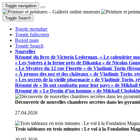
Toggle navigation
Toggle Search
Toggle menubar
Toggle fullscreen
Boxed page
Toggle Search
Nouvelles
Résumé du livre de Victoria Lederman, « Le calendrier ma
« Les Soirées à la ferme près de Dikanka » de Nicolas Gogo
« Le Mystère du 12 rue Florette » de Vladimir Torin (Rés
« À propos des nez et des châteaux » de Vladimir Torin, r
« Les secrets de la vieille pharmacie » de Vladimir Torin, 
Résumé de « Ils ont combattu pour leur pays » de Mikhaïl
Résumé de « Le Destin d’un homme » de Mikhaïl Cholokh
Découverte de nouvelles chambres secrètes dans les pyram
27.04.2026
Trois tableaux en trois minutes : Le vol à la Fondation M
30.03.2026