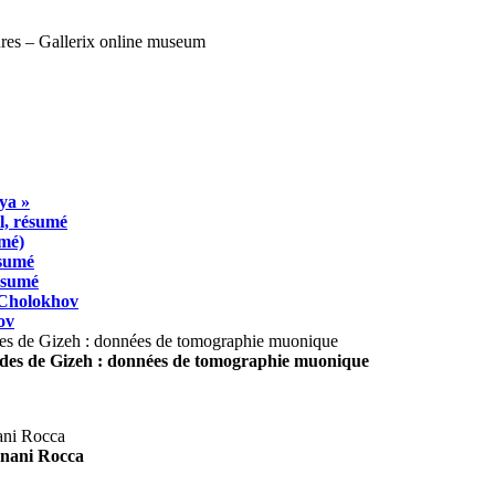
ya »
l, résumé
umé)
ésumé
résumé
 Cholokhov
ov
ides de Gizeh : données de tomographie muonique
agnani Rocca