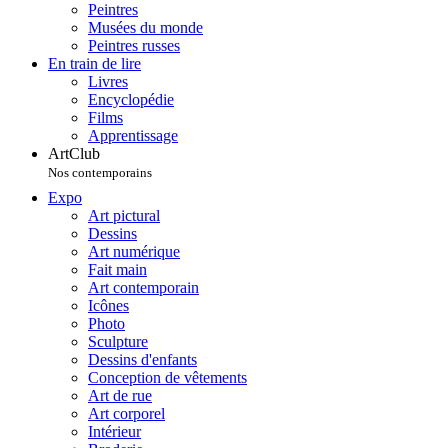
Peintres
Musées du monde
Peintres russes
En train de lire
Livres
Encyclopédie
Films
Apprentissage
ArtClub
Nos contemporains
Expo
Art pictural
Dessins
Art numérique
Fait main
Art contemporain
Icônes
Photo
Sculpture
Dessins d'enfants
Conception de vêtements
Art de rue
Art corporel
Intérieur