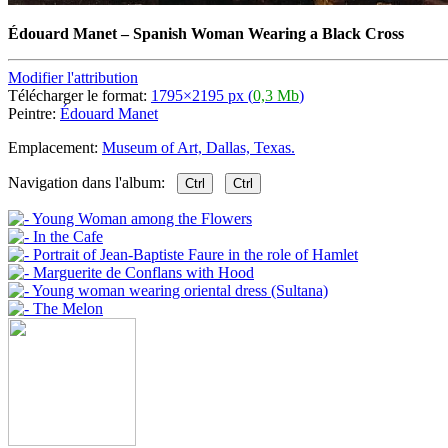
Édouard Manet
–
Spanish Woman Wearing a Black Cross
Modifier l'attribution
Télécharger le format:
1795×2195 px (
0,3 Mb
)
Peintre:
Édouard Manet
Emplacement:
Museum of Art, Dallas, Texas.
Navigation dans l'album:
Ctrl
Ctrl