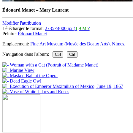
Édouard Manet
–
Mary Laurent
Modifier l'attribution
Télécharger le format:
2735×4000 px (
1,9 Mb
)
Peintre:
Édouard Manet
Emplacement:
Fine Art Museum (Musée des Beaux Arts), Nimes.
Navigation dans l'album:
Ctrl
Ctrl