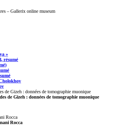
ya »
l, résumé
umé)
ésumé
résumé
 Cholokhov
ov
ides de Gizeh : données de tomographie muonique
agnani Rocca