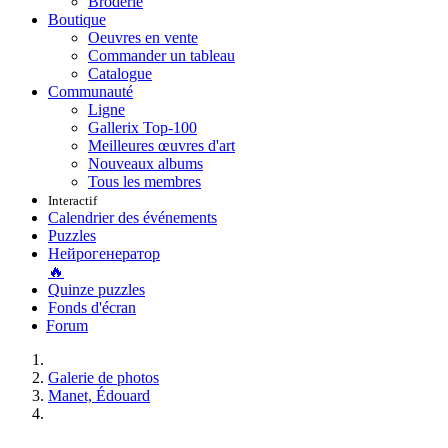
Broderie
Boutique
Oeuvres en vente
Commander un tableau
Catalogue
Communauté
Ligne
Gallerix Top-100
Meilleures œuvres d'art
Nouveaux albums
Tous les membres
Interactif
Calendrier des événements
Puzzles
Нейрогенератор
🔥
Quinze puzzles
Fonds d'écran
Forum
Galerie de photos
Manet, Édouard