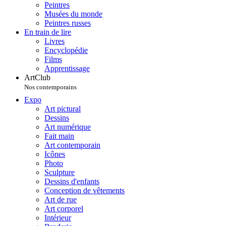
Peintres
Musées du monde
Peintres russes
En train de lire
Livres
Encyclopédie
Films
Apprentissage
ArtClub
Nos contemporains
Expo
Art pictural
Dessins
Art numérique
Fait main
Art contemporain
Icônes
Photo
Sculpture
Dessins d'enfants
Conception de vêtements
Art de rue
Art corporel
Intérieur