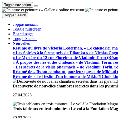
Toggle navigation
Toggle Search
Toggle menubar
Toggle fullscreen
Boxed page
Toggle Search
Nouvelles
Résumé du livre de Victoria Lederman, « Le calendrier ma
« Les Soirées à la ferme près de Dikanka » de Nicolas Gogo
« Le Mystère du 12 rue Florette » de Vladimir Torin (Rés
« À propos des nez et des châteaux » de Vladimir Torin, r
« Les secrets de la vieille pharmacie » de Vladimir Torin, 
Résumé de « Ils ont combattu pour leur pays » de Mikhaïl
Résumé de « Le Destin d’un homme » de Mikhaïl Cholokh
Découverte de nouvelles chambres secrètes dans les pyram
27.04.2026
Trois tableaux en trois minutes : Le vol à la Fondation M
30.03.2026