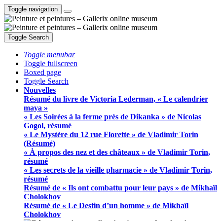
Toggle navigation
Toggle Search
Toggle menubar
Toggle fullscreen
Boxed page
Toggle Search
Nouvelles
Résumé du livre de Victoria Lederman, « Le calendrier
maya »
« Les Soirées à la ferme près de Dikanka » de Nicolas
Gogol, résumé
« Le Mystère du 12 rue Florette » de Vladimir Torin
(Résumé)
« À propos des nez et des châteaux » de Vladimir Torin,
résumé
« Les secrets de la vieille pharmacie » de Vladimir Torin,
résumé
Résumé de « Ils ont combattu pour leur pays » de Mikhaïl
Cholokhov
Résumé de « Le Destin d’un homme » de Mikhaïl
Cholokhov