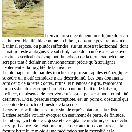
Lœuvre présentée dépeint une figure doiseau,
clairement identifiable comme un hibou, dans une posture prostrée.
Lanimal repose, ou plutôt seffondre, sur un substrat horizontal, dont
la nature reste ambiguë. Ce substrat, traité de manière abstraite avec
des traits verticalisés évoquant du bois ou de la terre craquelée, ne
sert pas tant à définir un environnement précis qu’à souligner
lisolement et la fragilité de la créature.
Le plumage, rendu par des touches de pinceau rapides et énergiques,
suggère un motif complexe mais désordonné. Les tons dominants
sont ceux de la terre : ocres, bruns, et nuances de gris, renforcant
limpression de décomposition et dabandon. La tête de loiseau,
inclinée, et labsence de mouvement laissent penser à une immobilité
définitive. L’œil, presque imperceptible, est un point d’obscurité qui
accentue le caractère funeste de la scène.
Lœuvre ne se limite pas à une simple représentation naturaliste.
Lartiste semble vouloir évoquer un sentiment de perte, de finitude.
Le hibou, symbole de sagesse et de vigilance nocturne, est ici déchu
de sa puissance. Son état prostré, associé aux tons sombres et à la
facture brutale, renvoie à une méditation sur la mortalité et la