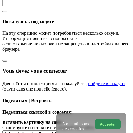
Пожалуйста, подождите
На эту операцию может потребоваться несколько секунд.
Информация появится в новом окне,
если открытие новых окон не запрещено в настройках вашего
браузера.
Vous devez vous connecter
Для работы с коллекциями – пожалуйста,
войдите в аккаунт
(ouvrir dans une nouvelle fenetre).
Поделиться | Встроить
Поделиться ссылкой в соцсетях:
Вставить картинку на сайт:
Nous utilisons
Accepter
Скопируйте и вставьте в исходный код сайта
des cookies