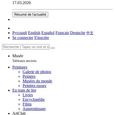
17.03.2026
Résumé de l'actualité
Русский
English
Español
Français
Deutsche
中文
Se connecter
S'inscrire
Musée
Tableaux anciens
Peintures
Galerie de photos
Peintres
Musées du monde
Peintres russes
En train de lire
Livres
Encyclopédie
Films
Apprentissage
ArtClub