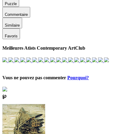
Puzzle
Commentaire
Similaire
Favoris
Meilleures Atists Contemporary ArtClub
Vous ne pouvez pas commenter
Pourquoi?
℘