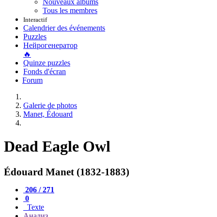
Nouveaux albums
Tous les membres
Interactif
Calendrier des événements
Puzzles
Нейрогенератор
🔥
Quinze puzzles
Fonds d'écran
Forum
Galerie de photos
Manet, Édouard
Dead Eagle Owl
Édouard Manet (1832-1883)
206 / 271
0
Texte
Анализ