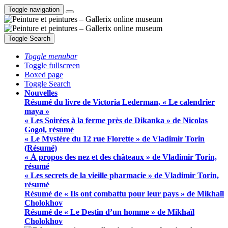
Toggle navigation
Toggle Search
Toggle menubar
Toggle fullscreen
Boxed page
Toggle Search
Nouvelles
Résumé du livre de Victoria Lederman, « Le calendrier
maya »
« Les Soirées à la ferme près de Dikanka » de Nicolas
Gogol, résumé
« Le Mystère du 12 rue Florette » de Vladimir Torin
(Résumé)
« À propos des nez et des châteaux » de Vladimir Torin,
résumé
« Les secrets de la vieille pharmacie » de Vladimir Torin,
résumé
Résumé de « Ils ont combattu pour leur pays » de Mikhaïl
Cholokhov
Résumé de « Le Destin d’un homme » de Mikhaïl
Cholokhov