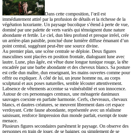
Dans cette composition, l’œil est
immédiatement attiré par la profusion de détails et la richesse de la
végétation luxuriante. Un paysage bucolique s’étend à perte de vue,
dominé par une palette de verts variés qui témoignent dune nature
abondante et fertile. Le ciel, dun bleu profond et presque irréel, crée
un arrière-plan paisible, ponctué dune lumière diffuse émanant d’un
point central, suggérant peut-être une source divine.
Au premier plan, une scène centrale se déploie. Deux figures
masculines sont placées en position frontale, dialoguant lune avec
lautre. Lune, plus âgée, est vêtue dune longue tunique rouge, la tête
encadrée par une barbe abondante et des cheveux blancs. Sa posture
est celle dun maître, dun enseignant, les mains ouvertes comme pour
offrir ou expliquer. À côté de lui, un jeune homme nu, au corps
sculptural et aux poses naturelles, semble lécouter attentivement.
Labsence de vêtements accentue sa vulnérabilité et son innocence.
Autour de ces personnages centraux, une ménagerie danimaux
sauvages coexiste en parfaite harmonie. Cerfs, chevreaux, chevaux
blancs, et dautres créatures, se meuvent librement dans cet espace
verdoyant. Cette faune abondante, représentée avec un réalisme
saisissant, renforce limpression dun monde parfait, exempt de toute
menace.
Plusieurs figures secondaires parsèment le paysage. On observe des
personnes en train de jouer, de se baigner, ou simplement de se