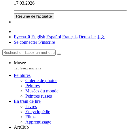
17.03.2026
Résumé de l'actualité
Русский
English
Español
Français
Deutsche
中文
Se connecter
S'inscrire
Musée
Tableaux anciens
Peintures
Galerie de photos
Peintres
Musées du monde
Peintres russes
En train de lire
Livres
Encyclopédie
Films
Apprentissage
ArtClub