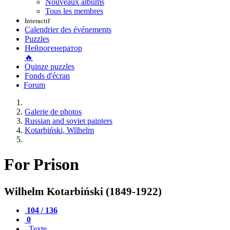
Nouveaux albums
Tous les membres
Interactif
Calendrier des événements
Puzzles
Нейрогенератор
🔥
Quinze puzzles
Fonds d'écran
Forum
Galerie de photos
Russian and soviet painters
Kotarbiński, Wilhelm
For Prison
Wilhelm Kotarbiński (1849-1922)
104 / 136
0
Texte