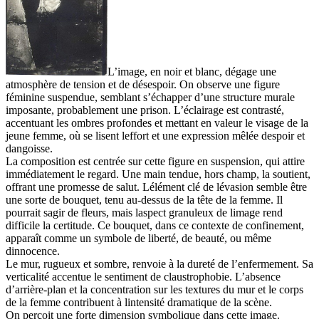
L’image, en noir et blanc, dégage une
atmosphère de tension et de désespoir. On observe une figure
féminine suspendue, semblant s’échapper d’une structure murale
imposante, probablement une prison. L’éclairage est contrasté,
accentuant les ombres profondes et mettant en valeur le visage de la
jeune femme, où se lisent leffort et une expression mêlée despoir et
dangoisse.
La composition est centrée sur cette figure en suspension, qui attire
immédiatement le regard. Une main tendue, hors champ, la soutient,
offrant une promesse de salut. Lélément clé de lévasion semble être
une sorte de bouquet, tenu au-dessus de la tête de la femme. Il
pourrait sagir de fleurs, mais laspect granuleux de limage rend
difficile la certitude. Ce bouquet, dans ce contexte de confinement,
apparaît comme un symbole de liberté, de beauté, ou même
dinnocence.
Le mur, rugueux et sombre, renvoie à la dureté de l’enfermement. Sa
verticalité accentue le sentiment de claustrophobie. L’absence
d’arrière-plan et la concentration sur les textures du mur et le corps
de la femme contribuent à lintensité dramatique de la scène.
On perçoit une forte dimension symbolique dans cette image.