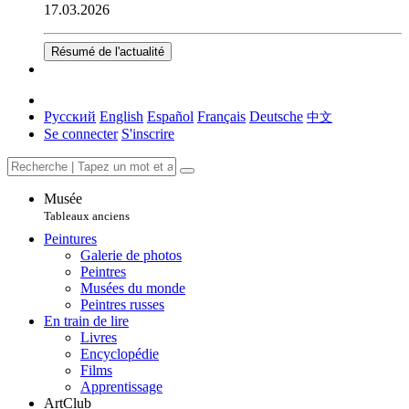
17.03.2026
Résumé de l'actualité
Русский
English
Español
Français
Deutsche
中文
Se connecter
S'inscrire
Musée
Tableaux anciens
Peintures
Galerie de photos
Peintres
Musées du monde
Peintres russes
En train de lire
Livres
Encyclopédie
Films
Apprentissage
ArtClub