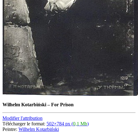
Wilhelm Kotarbiński
–
For Prison
Modifier l'attribution
Télécharger le format:
502×784 px (
0,1 Mb
)
Peintre:
Wilhelm Kotarbiński