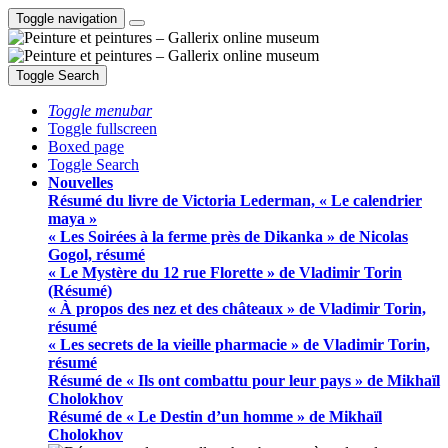
Toggle navigation
Toggle Search
Toggle menubar
Toggle fullscreen
Boxed page
Toggle Search
Nouvelles
Résumé du livre de Victoria Lederman, « Le calendrier
maya »
« Les Soirées à la ferme près de Dikanka » de Nicolas
Gogol, résumé
« Le Mystère du 12 rue Florette » de Vladimir Torin
(Résumé)
« À propos des nez et des châteaux » de Vladimir Torin,
résumé
« Les secrets de la vieille pharmacie » de Vladimir Torin,
résumé
Résumé de « Ils ont combattu pour leur pays » de Mikhaïl
Cholokhov
Résumé de « Le Destin d’un homme » de Mikhaïl
Cholokhov