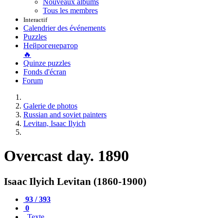
Nouveaux albums
Tous les membres
Interactif
Calendrier des événements
Puzzles
Нейрогенератор
🔥
Quinze puzzles
Fonds d'écran
Forum
Galerie de photos
Russian and soviet painters
Levitan, Isaac Ilyich
Overcast day. 1890
Isaac Ilyich Levitan (1860-1900)
93 / 393
0
Texte