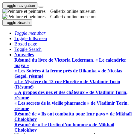
Toggle navigation
Toggle Search
Toggle menubar
Toggle fullscreen
Boxed page
Toggle Search
Nouvelles
Résumé du livre de Victoria Lederman, « Le calendrier
maya »
« Les Soirées à la ferme près de Dikanka » de Nicolas
Gogol, résumé
« Le Mystère du 12 rue Florette » de Vladimir Torin
(Résumé)
« À propos des nez et des châteaux » de Vladimir Torin,
résumé
« Les secrets de la vieille pharmacie » de Vladimir Torin,
résumé
Résumé de « Ils ont combattu pour leur pays » de Mikhaïl
Cholokhov
Résumé de « Le Destin d’un homme » de Mikhaïl
Cholokhov