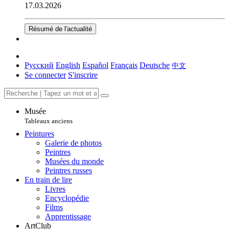
17.03.2026
Résumé de l'actualité
Русский
English
Español
Français
Deutsche
中文
Se connecter
S'inscrire
Musée
Tableaux anciens
Peintures
Galerie de photos
Peintres
Musées du monde
Peintres russes
En train de lire
Livres
Encyclopédie
Films
Apprentissage
ArtClub