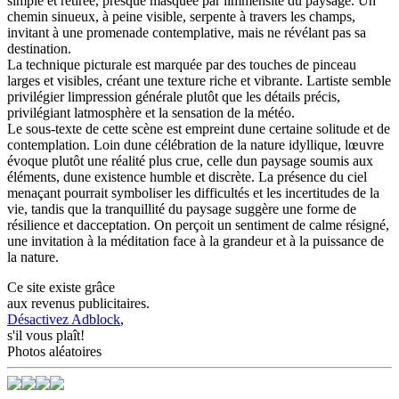
simple et retirée, presque masquée par limmensité du paysage. Un
chemin sinueux, à peine visible, serpente à travers les champs,
invitant à une promenade contemplative, mais ne révélant pas sa
destination.
La technique picturale est marquée par des touches de pinceau
larges et visibles, créant une texture riche et vibrante. Lartiste semble
privilégier limpression générale plutôt que les détails précis,
privilégiant latmosphère et la sensation de la météo.
Le sous-texte de cette scène est empreint dune certaine solitude et de
contemplation. Loin dune célébration de la nature idyllique, lœuvre
évoque plutôt une réalité plus crue, celle dun paysage soumis aux
éléments, dune existence humble et discrète. La présence du ciel
menaçant pourrait symboliser les difficultés et les incertitudes de la
vie, tandis que la tranquillité du paysage suggère une forme de
résilience et dacceptation. On perçoit un sentiment de calme résigné,
une invitation à la méditation face à la grandeur et à la puissance de
la nature.
Ce site existe grâce
aux revenus publicitaires.
Désactivez Adblock
,
s'il vous plaît!
Photos aléatoires