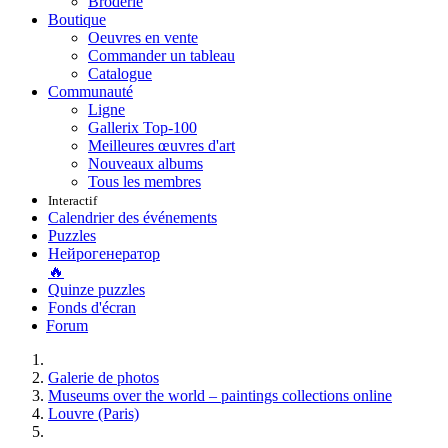
Broderie
Boutique
Oeuvres en vente
Commander un tableau
Catalogue
Communauté
Ligne
Gallerix Top-100
Meilleures œuvres d'art
Nouveaux albums
Tous les membres
Interactif
Calendrier des événements
Puzzles
Нейрогенератор
🔥
Quinze puzzles
Fonds d'écran
Forum
Galerie de photos
Museums over the world – paintings collections online
Louvre (Paris)