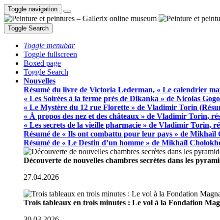
Toggle navigation
Toggle Search
Toggle menubar
Toggle fullscreen
Boxed page
Toggle Search
Nouvelles
Résumé du livre de Victoria Lederman, « Le calendrier ma
« Les Soirées à la ferme près de Dikanka » de Nicolas Gogo
« Le Mystère du 12 rue Florette » de Vladimir Torin (Rés
« À propos des nez et des châteaux » de Vladimir Torin, r
« Les secrets de la vieille pharmacie » de Vladimir Torin, 
Résumé de « Ils ont combattu pour leur pays » de Mikhaïl
Résumé de « Le Destin d’un homme » de Mikhaïl Cholokh
Découverte de nouvelles chambres secrètes dans les pyram
27.04.2026
Trois tableaux en trois minutes : Le vol à la Fondation M
30.03.2026