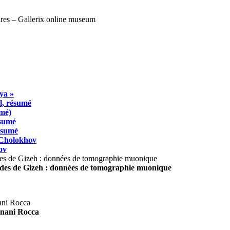
ya »
l, résumé
umé)
ésumé
résumé
 Cholokhov
ov
ides de Gizeh : données de tomographie muonique
agnani Rocca