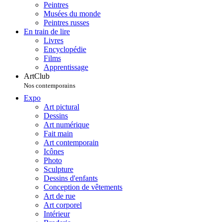
Peintres
Musées du monde
Peintres russes
En train de lire
Livres
Encyclopédie
Films
Apprentissage
ArtClub
Nos contemporains
Expo
Art pictural
Dessins
Art numérique
Fait main
Art contemporain
Icônes
Photo
Sculpture
Dessins d'enfants
Conception de vêtements
Art de rue
Art corporel
Intérieur