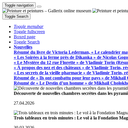
Toggle navigation
Toggle Search
Toggle menubar
Toggle fullscreen
Boxed page
Toggle Search
Nouvelles
Résumé du livre de Victoria Lederman, « Le calendrier ma
« Les Soirées à la ferme près de Dikanka » de Nicolas Gogo
« Le Mystère du 12 rue Florette » de Vladimir Torin (Rés
« À propos des nez et des châteaux » de Vladimir Torin, r
« Les secrets de la vieille pharmacie » de Vladimir Torin, 
Résumé de « Ils ont combattu pour leur pays » de Mikhaïl
Résumé de « Le Destin d’un homme » de Mikhaïl Cholokh
Découverte de nouvelles chambres secrètes dans les pyram
27.04.2026
Trois tableaux en trois minutes : Le vol à la Fondation M
30.03.2026