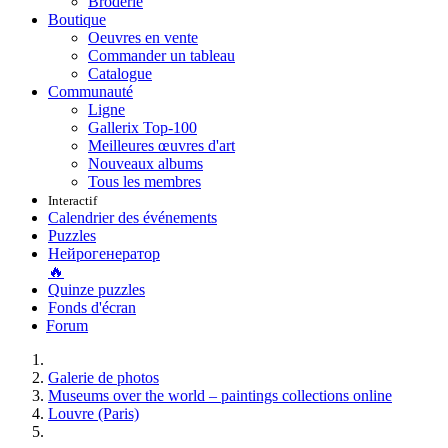
Broderie
Boutique
Oeuvres en vente
Commander un tableau
Catalogue
Communauté
Ligne
Gallerix Top-100
Meilleures œuvres d'art
Nouveaux albums
Tous les membres
Interactif
Calendrier des événements
Puzzles
Нейрогенератор
🔥
Quinze puzzles
Fonds d'écran
Forum
Galerie de photos
Museums over the world – paintings collections online
Louvre (Paris)