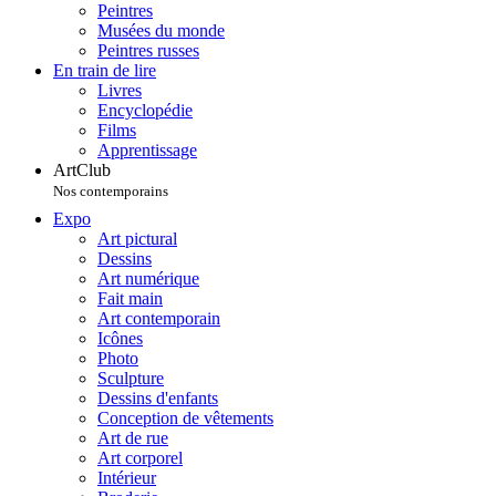
Peintres
Musées du monde
Peintres russes
En train de lire
Livres
Encyclopédie
Films
Apprentissage
ArtClub
Nos contemporains
Expo
Art pictural
Dessins
Art numérique
Fait main
Art contemporain
Icônes
Photo
Sculpture
Dessins d'enfants
Conception de vêtements
Art de rue
Art corporel
Intérieur