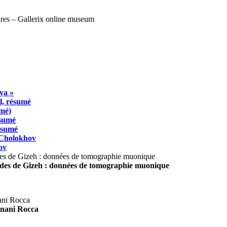
ya »
l, résumé
umé)
ésumé
résumé
 Cholokhov
ov
ides de Gizeh : données de tomographie muonique
agnani Rocca