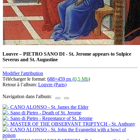
Louvre
–
PIETRO SANO DI - St. Jerome appears to Sulpice
Severus and St. Augustine
Modifier l'attribution
Télécharger le format:
688×459 px (
0,5 Mb
)
Retour à l’album:
Louvre (Paris)
Navigation dans l'album: