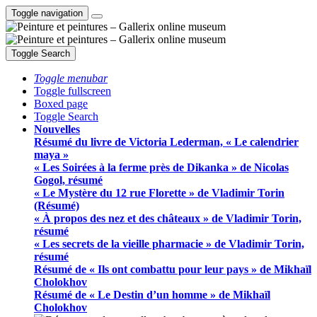
Toggle navigation
Toggle Search
Toggle menubar
Toggle fullscreen
Boxed page
Toggle Search
Nouvelles
Résumé du livre de Victoria Lederman, « Le calendrier
maya »
« Les Soirées à la ferme près de Dikanka » de Nicolas
Gogol, résumé
« Le Mystère du 12 rue Florette » de Vladimir Torin
(Résumé)
« À propos des nez et des châteaux » de Vladimir Torin,
résumé
« Les secrets de la vieille pharmacie » de Vladimir Torin,
résumé
Résumé de « Ils ont combattu pour leur pays » de Mikhaïl
Cholokhov
Résumé de « Le Destin d’un homme » de Mikhaïl
Cholokhov