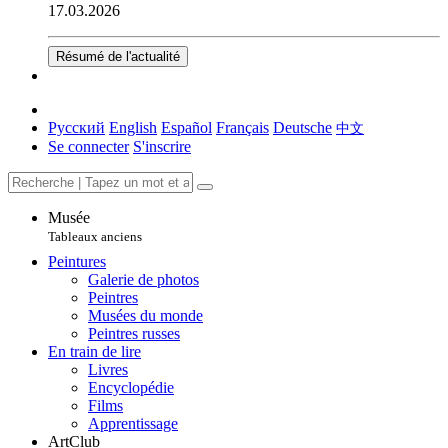
17.03.2026
Résumé de l'actualité
Русский
English
Español
Français
Deutsche
中文
Se connecter
S'inscrire
Musée
Tableaux anciens
Peintures
Galerie de photos
Peintres
Musées du monde
Peintres russes
En train de lire
Livres
Encyclopédie
Films
Apprentissage
ArtClub