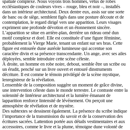
spatiale complexe. Nous voyons trois hommes, vêtus de robes
ecclésiastiques de couleurs vives – rouge, bleu et noir –, installés
dans un intérieur architectural. Deux dentre eux, assis sur une sorte
de banc ou de siège, semblent figés dans une posture découte et de
contemplation, le regard dirigé vers une apparition. Leurs visages
expriment une profonde dévotion et un étonnement sincère.
L’apparition se situe en arrière-plan, derrière un rideau orné dun
motif complexe et doré. Elle est constituée d’une figure féminine,
probablement la Vierge Marie, tenant un enfant sur ses bras. Cette
figure est entourée dune auréole lumineuse qui accentue son
caractère divin et sa présence transcendante. Un ange, avec ses ailes
déployées, semble introduire cette scène céleste.
À droite, un homme en robe noire, debout, semble être un scribe ou
un érudit, penché sur un livre ouvert et entouré dinstruments
décriture. Il est comme le témoin privilégié de la scène mystique,
lenregistreur de la révélation.
Lensemble de la composition suggère un moment de grâce divine,
une intervention céleste dans le monde terrestre. Le contraste entre la
solennité de lintérieur architectural et la lumière émanant de
lapparition renforce lintensité de lévénement. On perçoit une
atmosphère de révélation et de mystère.
Des subtextes se dessinent également. La présence du scribe indique
l’importance de la transmission du savoir et de la conservation des
écritures sacrées. Lattention portée aux détails vestimentaires et aux
accessoires, comme le livre et la plume, témoigne dune volonté de