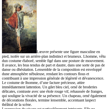
Lœuvre présente une figure masculine en
pied, isolée sur un arrière-plan indistinct et brumeux. Lhomme, vêtu
dun costume élaboré, semble figé dans une posture de mouvement.
Il avance, les bras tendus de part et dautre, dans une sorte de pas de
danse ou dhésitation. Lensemble de la composition est enveloppé
dune atmosphère nébuleuse, rendant les contours flous et
contribuant à une impression générale de légèreté et dévanescence.
Le costume de lhomme, d’une facture précieuse, attire
immédiatement lattention. Un gilet bleu ciel, orné de broderies
délicates, contraste avec une étole rouge vif, rehaussée de franges,
qui souligne la vivacité de sa présence. Un chapeau, orné également
de décorations florales, termine lensemble, accentuant laspect
théâtral de la scène.
Lexpression du visage est particulièrement intrigante. Elle ne