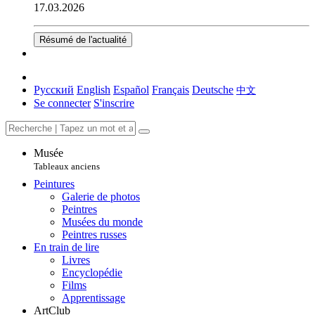
17.03.2026
Résumé de l'actualité
Русский
English
Español
Français
Deutsche
中文
Se connecter
S'inscrire
Musée
Tableaux anciens
Peintures
Galerie de photos
Peintres
Musées du monde
Peintres russes
En train de lire
Livres
Encyclopédie
Films
Apprentissage
ArtClub