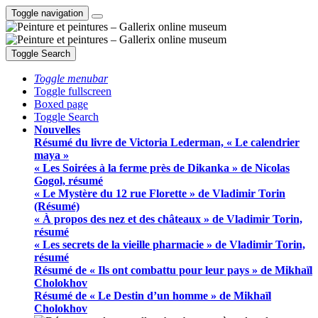
Toggle navigation
Toggle Search
Toggle menubar
Toggle fullscreen
Boxed page
Toggle Search
Nouvelles
Résumé du livre de Victoria Lederman, « Le calendrier
maya »
« Les Soirées à la ferme près de Dikanka » de Nicolas
Gogol, résumé
« Le Mystère du 12 rue Florette » de Vladimir Torin
(Résumé)
« À propos des nez et des châteaux » de Vladimir Torin,
résumé
« Les secrets de la vieille pharmacie » de Vladimir Torin,
résumé
Résumé de « Ils ont combattu pour leur pays » de Mikhaïl
Cholokhov
Résumé de « Le Destin d’un homme » de Mikhaïl
Cholokhov