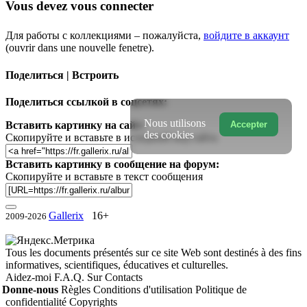
Vous devez vous connecter
Для работы с коллекциями – пожалуйста,
войдите в аккаунт
(ouvrir dans une nouvelle fenetre).
Поделиться | Встроить
Поделиться ссылкой в соцсетях:
Nous utilisons
Accepter
Вставить картинку на сайт:
des cookies
Скопируйте и вставьте в исходный код сайта
Вставить картинку в сообщение на форум:
Скопируйте и вставьте в текст сообщения
Gallerix
16+
2009-2026
Tous les documents présentés sur ce site Web sont destinés à des fins
informatives, scientifiques, éducatives et culturelles.
Aidez-moi
F.A.Q.
Sur
Contacts
Donne-nous
Règles
Conditions d'utilisation
Politique de
confidentialité
Copyrights