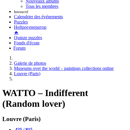
Nouveaux albums
Tous les membres
Interactif
Calendrier des événements
Puzzles
Нейрогенератор
🔥
Quinze puzzles
Fonds d'écran
Forum
Galerie de photos
Museums over the world – paintings collections online
Louvre (Paris)
WATTO – Indifferent
(Random lover)
Louvre (Paris)
425 / 815