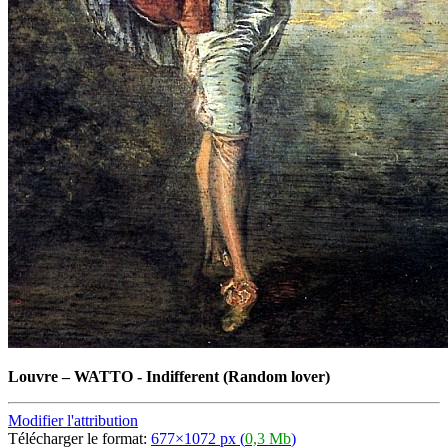
Louvre
–
WATTO - Indifferent (Random lover)
Modifier l'attribution
Télécharger le format:
677×1072 px (
0,3 Mb
)