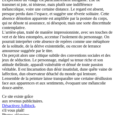
transmet ni joie, ni tristesse, mais plutôt une indifférence
mélancolique, voire une certaine distance. Le regard est absent,
presque perdu dans l’espace, et suggère une rêverie solitaire. Cette
absence démotion apparente est amplifiée par la posture du corps,
qui ne dénote ni assurance, ni désespoir, mais une sorte dincertitude
contemplative.
L’arrière-plan, traité de manière impressionniste, avec ses touches de
vert et de bleu estompées, accentue l’isolement du personnage. On
pourrait interpréter cette absence de repères comme une métaphore
de la solitude, de la dérive existentielle, ou encore de lerrance
amoureuse suggérée par le titre.
On perçoit alors une critique subtile des conventions sociales et des
jeux de séduction. Le personnage, malgré sa tenue riche et son
attitude théâtrale, apparaît vulnérable et dénué de toute passion
véritable. Il est lincarnation dun désir insatisfait, dune quête vaine de
laffection, dun observateur détaché du monde qui lentoure.
Lensemble de la peinture laisse transparaître une certaine désillusion
face aux apparences et aux sentiments, évoquant une mélancolie
douce-amère.
Ce site existe grâce
aux revenus publicitaires.
Désactivez Adblock
,
s'il vous plaît!
Photos aléatoires