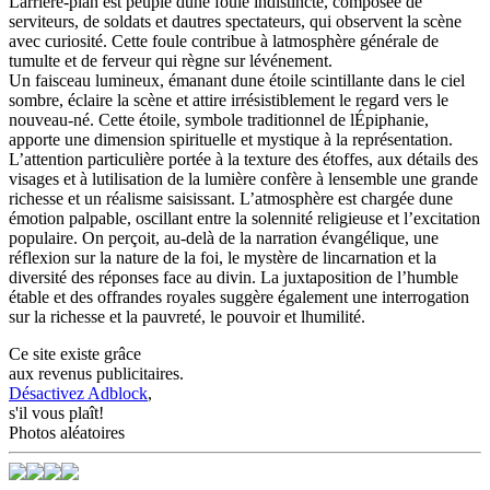
Larrière-plan est peuplé dune foule indistincte, composée de
serviteurs, de soldats et dautres spectateurs, qui observent la scène
avec curiosité. Cette foule contribue à latmosphère générale de
tumulte et de ferveur qui règne sur lévénement.
Un faisceau lumineux, émanant dune étoile scintillante dans le ciel
sombre, éclaire la scène et attire irrésistiblement le regard vers le
nouveau-né. Cette étoile, symbole traditionnel de lÉpiphanie,
apporte une dimension spirituelle et mystique à la représentation.
L’attention particulière portée à la texture des étoffes, aux détails des
visages et à lutilisation de la lumière confère à lensemble une grande
richesse et un réalisme saisissant. L’atmosphère est chargée dune
émotion palpable, oscillant entre la solennité religieuse et l’excitation
populaire. On perçoit, au-delà de la narration évangélique, une
réflexion sur la nature de la foi, le mystère de lincarnation et la
diversité des réponses face au divin. La juxtaposition de l’humble
étable et des offrandes royales suggère également une interrogation
sur la richesse et la pauvreté, le pouvoir et lhumilité.
Ce site existe grâce
aux revenus publicitaires.
Désactivez Adblock
,
s'il vous plaît!
Photos aléatoires