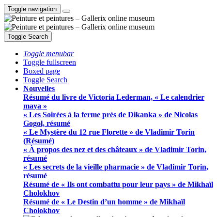
Toggle navigation
Toggle Search
Toggle menubar
Toggle fullscreen
Boxed page
Toggle Search
Nouvelles
Résumé du livre de Victoria Lederman, « Le calendrier
maya »
« Les Soirées à la ferme près de Dikanka » de Nicolas
Gogol, résumé
« Le Mystère du 12 rue Florette » de Vladimir Torin
(Résumé)
« À propos des nez et des châteaux » de Vladimir Torin,
résumé
« Les secrets de la vieille pharmacie » de Vladimir Torin,
résumé
Résumé de « Ils ont combattu pour leur pays » de Mikhaïl
Cholokhov
Résumé de « Le Destin d’un homme » de Mikhaïl
Cholokhov