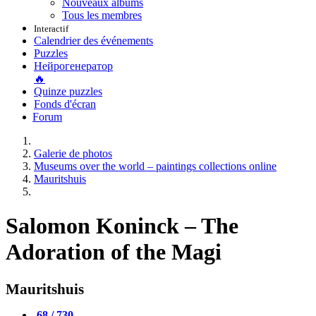
Nouveaux albums
Tous les membres
Interactif
Calendrier des événements
Puzzles
Нейрогенератор
🔥
Quinze puzzles
Fonds d'écran
Forum
Galerie de photos
Museums over the world – paintings collections online
Mauritshuis
Salomon Koninck – The
Adoration of the Magi
Mauritshuis
68 / 730