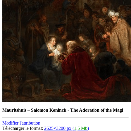
Mauritshuis
–
Salomon Koninck - The Adoration of the Magi
Modifier l'attribution
Télécharger le format:
2625×3200 px (
1,5 Mb
)