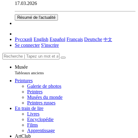
17.03.2026
Résumé de l'actualité
Русский
English
Español
Français
Deutsche
中文
Se connecter
S'inscrire
Musée
Tableaux anciens
Peintures
Galerie de photos
Peintres
Musées du monde
Peintres russes
En train de lire
Livres
Encyclopédie
Films
Apprentissage
ArtClub