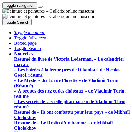
Toggle navigation
Toggle Search
Toggle menubar
Toggle fullscreen
Boxed page
Toggle Search
Nouvelles
Résumé du livre de Victoria Lederman, « Le calendrier
maya »
« Les Soirées à la ferme près de Dikanka » de Nicolas
Gogol, résumé
« Le Mystère du 12 rue Florette » de Vladimir Torin
(Résumé)
« À propos des nez et des châteaux » de Vladimir Torin,
résumé
« Les secrets de la vieille pharmacie » de Vladimir Torin,
résumé
Résumé de « Ils ont combattu pour leur pays » de Mikhaïl
Cholokhov
Résumé de « Le Destin d’un homme » de Mikhaïl
Cholokhov