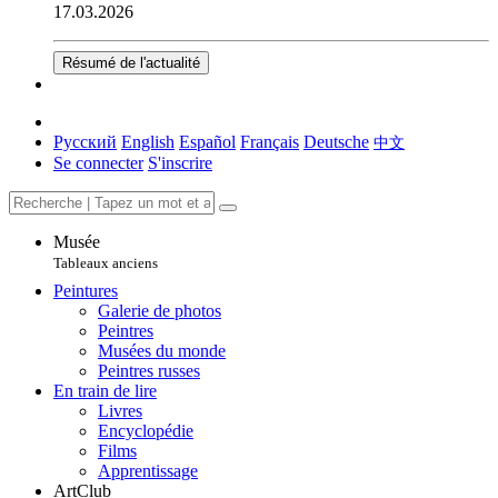
17.03.2026
Résumé de l'actualité
Русский
English
Español
Français
Deutsche
中文
Se connecter
S'inscrire
Musée
Tableaux anciens
Peintures
Galerie de photos
Peintres
Musées du monde
Peintres russes
En train de lire
Livres
Encyclopédie
Films
Apprentissage
ArtClub