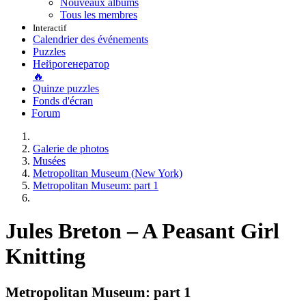
Nouveaux albums
Tous les membres
Interactif
Calendrier des événements
Puzzles
Нейрогенератор
🔥
Quinze puzzles
Fonds d'écran
Forum
Galerie de photos
Musées
Metropolitan Museum (New York)
Metropolitan Museum: part 1
Jules Breton – A Peasant Girl
Knitting
Metropolitan Museum: part 1