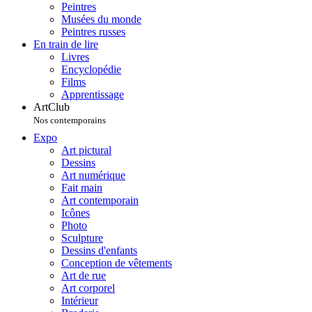
Peintres
Musées du monde
Peintres russes
En train de lire
Livres
Encyclopédie
Films
Apprentissage
ArtClub
Nos contemporains
Expo
Art pictural
Dessins
Art numérique
Fait main
Art contemporain
Icônes
Photo
Sculpture
Dessins d'enfants
Conception de vêtements
Art de rue
Art corporel
Intérieur