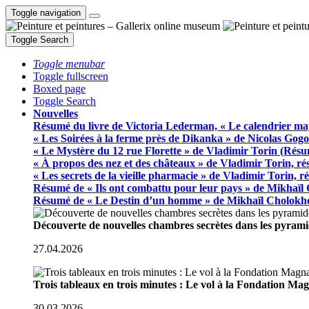
Toggle navigation
Toggle Search
Toggle menubar
Toggle fullscreen
Boxed page
Toggle Search
Nouvelles
Résumé du livre de Victoria Lederman, « Le calendrier ma
« Les Soirées à la ferme près de Dikanka » de Nicolas Gogo
« Le Mystère du 12 rue Florette » de Vladimir Torin (Rés
« À propos des nez et des châteaux » de Vladimir Torin, r
« Les secrets de la vieille pharmacie » de Vladimir Torin, 
Résumé de « Ils ont combattu pour leur pays » de Mikhaïl
Résumé de « Le Destin d’un homme » de Mikhaïl Cholokh
Découverte de nouvelles chambres secrètes dans les pyram
27.04.2026
Trois tableaux en trois minutes : Le vol à la Fondation M
30.03.2026