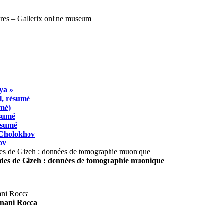
ya »
l, résumé
umé)
ésumé
résumé
 Cholokhov
ov
ides de Gizeh : données de tomographie muonique
agnani Rocca