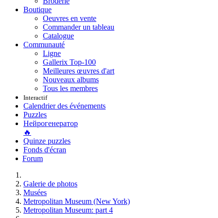
Broderie
Boutique
Oeuvres en vente
Commander un tableau
Catalogue
Communauté
Ligne
Gallerix Top-100
Meilleures œuvres d'art
Nouveaux albums
Tous les membres
Interactif
Calendrier des événements
Puzzles
Нейрогенератор
🔥
Quinze puzzles
Fonds d'écran
Forum
Galerie de photos
Musées
Metropolitan Museum (New York)
Metropolitan Museum: part 4