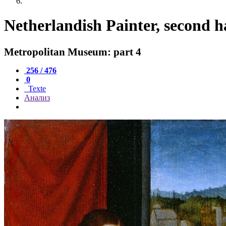
Netherlandish Painter, second h
Metropolitan Museum: part 4
256 / 476
0
Texte
Анализ