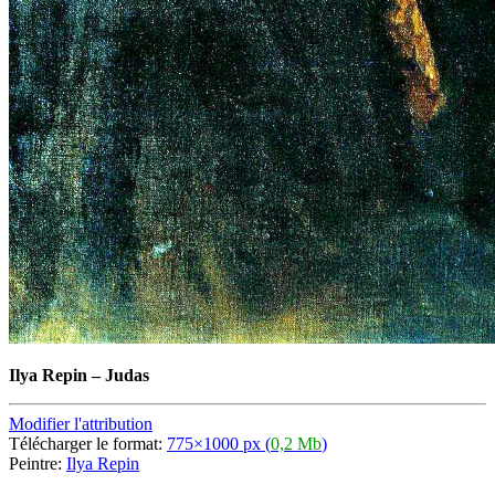
Ilya Repin
–
Judas
Modifier l'attribution
Télécharger le format:
775×1000 px (
0,2 Mb
)
Peintre:
Ilya Repin