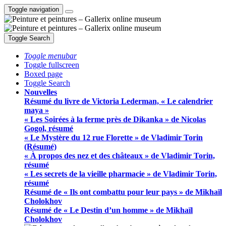
Toggle navigation
Toggle Search
Toggle menubar
Toggle fullscreen
Boxed page
Toggle Search
Nouvelles
Résumé du livre de Victoria Lederman, « Le calendrier
maya »
« Les Soirées à la ferme près de Dikanka » de Nicolas
Gogol, résumé
« Le Mystère du 12 rue Florette » de Vladimir Torin
(Résumé)
« À propos des nez et des châteaux » de Vladimir Torin,
résumé
« Les secrets de la vieille pharmacie » de Vladimir Torin,
résumé
Résumé de « Ils ont combattu pour leur pays » de Mikhaïl
Cholokhov
Résumé de « Le Destin d’un homme » de Mikhaïl
Cholokhov