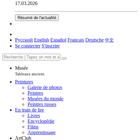
17.03.2026
Résumé de l'actualité
Русский
English
Español
Français
Deutsche
中文
Se connecter
S'inscrire
Musée
Tableaux anciens
Peintures
Galerie de photos
Peintres
Musées du monde
Peintres russes
En train de lire
Livres
Encyclopédie
Films
Apprentissage
ArtClub