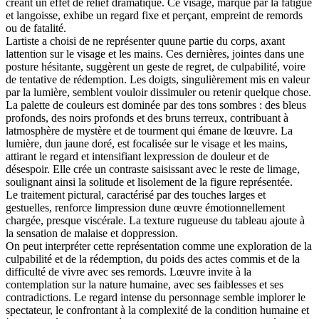
créant un effet de relief dramatique. Ce visage, marqué par la fatigue
et langoisse, exhibe un regard fixe et perçant, empreint de remords
ou de fatalité.
Lartiste a choisi de ne représenter quune partie du corps, axant
lattention sur le visage et les mains. Ces dernières, jointes dans une
posture hésitante, suggèrent un geste de regret, de culpabilité, voire
de tentative de rédemption. Les doigts, singulièrement mis en valeur
par la lumière, semblent vouloir dissimuler ou retenir quelque chose.
La palette de couleurs est dominée par des tons sombres : des bleus
profonds, des noirs profonds et des bruns terreux, contribuant à
latmosphère de mystère et de tourment qui émane de lœuvre. La
lumière, dun jaune doré, est focalisée sur le visage et les mains,
attirant le regard et intensifiant lexpression de douleur et de
désespoir. Elle crée un contraste saisissant avec le reste de limage,
soulignant ainsi la solitude et lisolement de la figure représentée.
Le traitement pictural, caractérisé par des touches larges et
gestuelles, renforce limpression dune œuvre émotionnellement
chargée, presque viscérale. La texture rugueuse du tableau ajoute à
la sensation de malaise et doppression.
On peut interpréter cette représentation comme une exploration de la
culpabilité et de la rédemption, du poids des actes commis et de la
difficulté de vivre avec ses remords. Lœuvre invite à la
contemplation sur la nature humaine, avec ses faiblesses et ses
contradictions. Le regard intense du personnage semble implorer le
spectateur, le confrontant à la complexité de la condition humaine et