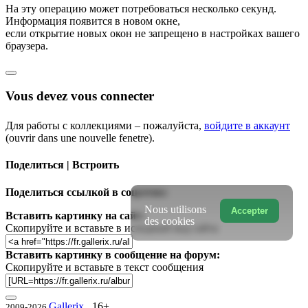
На эту операцию может потребоваться несколько секунд.
Информация появится в новом окне,
если открытие новых окон не запрещено в настройках вашего
браузера.
Vous devez vous connecter
Для работы с коллекциями – пожалуйста,
войдите в аккаунт
(ouvrir dans une nouvelle fenetre).
Поделиться | Встроить
Поделиться ссылкой в соцсетях:
Nous utilisons
Accepter
Вставить картинку на сайт:
des cookies
Скопируйте и вставьте в исходный код сайта
Вставить картинку в сообщение на форум:
Скопируйте и вставьте в текст сообщения
Gallerix
16+
2009-2026