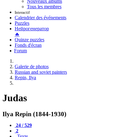
Nouveaux albums
Tous les membres
Interactif
Calendrier des événements
Puzzles
Нейрогенератор
🔥
Quinze puzzles
Fonds d'écran
Forum
Galerie de photos
Russian and soviet painters
Repin, Ilya
Judas
Ilya Repin (1844-1930)
24 / 529
2
Texte