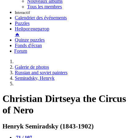
Nouveaux albums
Tous les membres
Interactif
Calendrier des événements
Puzzles
Нейрогенератор
🔥
Quinze puzzles
Fonds d'écran
Forum
Galerie de photos
Russian and soviet painters
Semiradsky, Henryk
Christian Dirtseya the Circus
of Nero
Henryk Semiradsky (1843-1902)
71 / 107