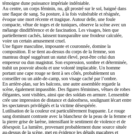
témoigne dune puissance impériale indéniable.
Au centre, un corps féminin, nu, gît prostré sur le sol, baigné dans
une flaque de sang. Sa posture, à la fois vulnérable et résignée,
évoque une mort récente et tragique. Autour delle, une foule
compacte, vêtue de toges et de tuniques, observe la scène avec un
mélange dindifférence et de fascination. Les visages, bien que
partiellement cachés, laissent transparaître une froideur calculée,
voire un certain amusement cruel.
Une figure masculine, imposante et couronnée, domine la
composition. Il se tient au-dessus du corps de la femme, son
manteau drapé suggérant un statut élevé, peut-être celui dun
empereur ou dun magistrat. Son expression, sombre et déterminée,
trahit un pouvoir absolu et une volonté implacable. Un homme
portant une cape rouge se tient à ses côtés, probablement un
conseiller ou un aide-de-camp, son visage caché par l’ombre.
En arrière-plan, sur les balcons, une autre assemblée regarde la
scène, également impassible. Des figures féminines, vêtues de robes
élégantes, sont visibles, ainsi que des soldats en armure. Lensemble
crée une impression de distance et daloofness, soulignant lécart entre
les spectateurs privilégiés et la victime désespérée.
Lutilisation de la couleur est particulièrement frappante. Le rouge
sang dominant contraste avec la blancheur de la peau de la femme et
la pierre grise de larène, intensifiant le sentiment de violence et de
désespoir. La lumière, provenant probablement dune source située
au-dessus de la scène, met en évidence les détails macabres et