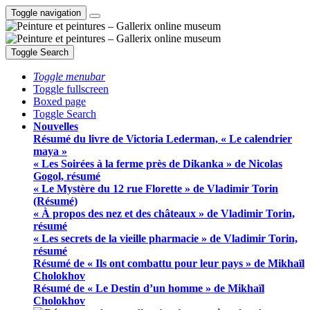
Toggle navigation
Toggle Search
Toggle menubar
Toggle fullscreen
Boxed page
Toggle Search
Nouvelles
Résumé du livre de Victoria Lederman, « Le calendrier
maya »
« Les Soirées à la ferme près de Dikanka » de Nicolas
Gogol, résumé
« Le Mystère du 12 rue Florette » de Vladimir Torin
(Résumé)
« À propos des nez et des châteaux » de Vladimir Torin,
résumé
« Les secrets de la vieille pharmacie » de Vladimir Torin,
résumé
Résumé de « Ils ont combattu pour leur pays » de Mikhaïl
Cholokhov
Résumé de « Le Destin d’un homme » de Mikhaïl
Cholokhov