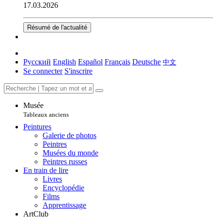
17.03.2026
Résumé de l'actualité
Русский
English
Español
Français
Deutsche
中文
Se connecter
S'inscrire
Musée
Tableaux anciens
Peintures
Galerie de photos
Peintres
Musées du monde
Peintres russes
En train de lire
Livres
Encyclopédie
Films
Apprentissage
ArtClub