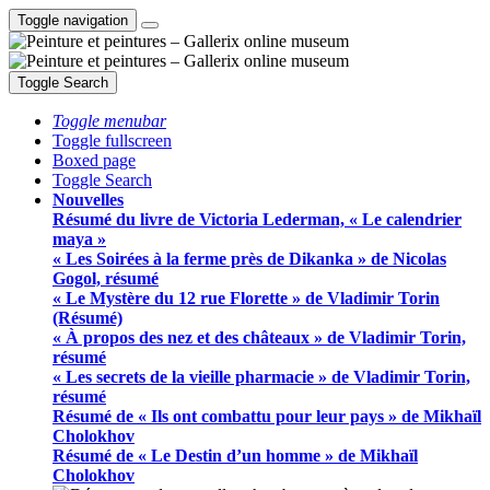
Toggle navigation
Toggle Search
Toggle menubar
Toggle fullscreen
Boxed page
Toggle Search
Nouvelles
Résumé du livre de Victoria Lederman, « Le calendrier
maya »
« Les Soirées à la ferme près de Dikanka » de Nicolas
Gogol, résumé
« Le Mystère du 12 rue Florette » de Vladimir Torin
(Résumé)
« À propos des nez et des châteaux » de Vladimir Torin,
résumé
« Les secrets de la vieille pharmacie » de Vladimir Torin,
résumé
Résumé de « Ils ont combattu pour leur pays » de Mikhaïl
Cholokhov
Résumé de « Le Destin d’un homme » de Mikhaïl
Cholokhov