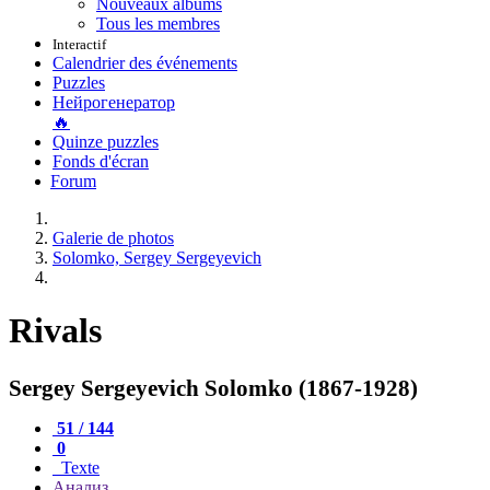
Nouveaux albums
Tous les membres
Interactif
Calendrier des événements
Puzzles
Нейрогенератор
🔥
Quinze puzzles
Fonds d'écran
Forum
Galerie de photos
Solomko, Sergey Sergeyevich
Rivals
Sergey Sergeyevich Solomko (1867-1928)
51 / 144
0
Texte
Анализ