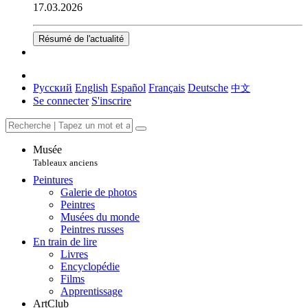
17.03.2026
Résumé de l'actualité
Русский
English
Español
Français
Deutsche
中文
Se connecter
S'inscrire
Musée
Tableaux anciens
Peintures
Galerie de photos
Peintres
Musées du monde
Peintres russes
En train de lire
Livres
Encyclopédie
Films
Apprentissage
ArtClub