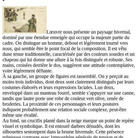
Lœuvre nous présente un paysage hivernal,
dominé par une étendue enneigée qui occupe la majeure partie du
cadre. On distingue un homme, debout et légèrement tourné vers
nous, qui semble être le point focal de la composition. Il est vêtu
dune tenue traditionnelle, caractérisée par des couleurs sourdes et un
chapeau qui lui donne une allure à la fois distinguée et robuste. Ses
mains, croisées derrière le dos, suggèrent une attitude contemplative,
voire légèrement défiante.
À sa gauche, un groupe de figures est rassemblé. On y perçoit au
moins trois individus, dont deux sont clairement distingués par leurs
costumes élaborés et leurs expressions faciales. Lun deux,
enveloppé dans un manteau fourré, semble s’appuyer sur une canne,
tandis que lautre porte une robe de couleur vert olive, ornée de
broderies. La proximité de ces personnages et leurs postures
indiquent probablement une relation sociale complexe, peut-être
même une rivalité.
Au fond, un crucifix planté dans la neige marque un point de repère
visuel et symbolique. Il est entouré darbres dénudés, dont les
silhouettes sestompent dans la brume hivernale. Cette présence
religieuse contraste avec latmosphère générale de tension et de