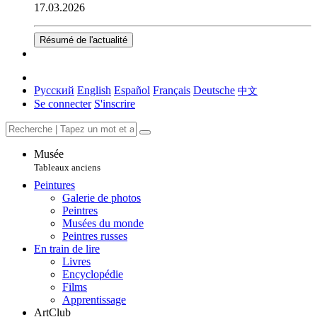
17.03.2026
Résumé de l'actualité
Русский
English
Español
Français
Deutsche
中文
Se connecter
S'inscrire
Musée
Tableaux anciens
Peintures
Galerie de photos
Peintres
Musées du monde
Peintres russes
En train de lire
Livres
Encyclopédie
Films
Apprentissage
ArtClub