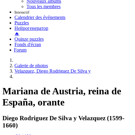
Nouveaux albums
Tous les membres
Interactif
Calendrier des événements
Puzzles
Нейрогенератор
🔥
Quinze puzzles
Fonds d'écran
Forum
Galerie de photos
Velazquez, Diego Rodriguez De Silva y
Mariana de Austria, reina de
España, orante
Diego Rodriguez De Silva y Velazquez (1599-
1660)