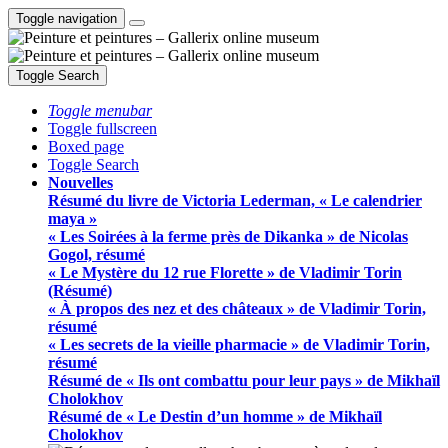
Toggle navigation
Toggle Search
Toggle menubar
Toggle fullscreen
Boxed page
Toggle Search
Nouvelles
Résumé du livre de Victoria Lederman, « Le calendrier
maya »
« Les Soirées à la ferme près de Dikanka » de Nicolas
Gogol, résumé
« Le Mystère du 12 rue Florette » de Vladimir Torin
(Résumé)
« À propos des nez et des châteaux » de Vladimir Torin,
résumé
« Les secrets de la vieille pharmacie » de Vladimir Torin,
résumé
Résumé de « Ils ont combattu pour leur pays » de Mikhaïl
Cholokhov
Résumé de « Le Destin d’un homme » de Mikhaïl
Cholokhov