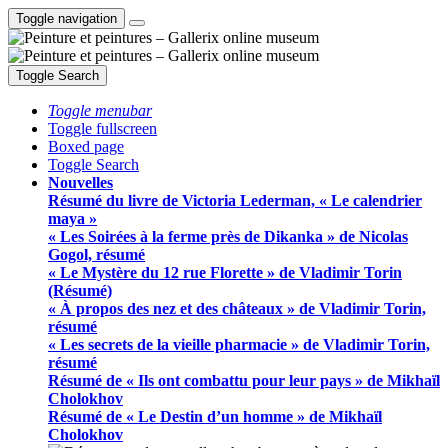
Toggle navigation
Toggle Search
Toggle menubar
Toggle fullscreen
Boxed page
Toggle Search
Nouvelles
Résumé du livre de Victoria Lederman, « Le calendrier
maya »
« Les Soirées à la ferme près de Dikanka » de Nicolas
Gogol, résumé
« Le Mystère du 12 rue Florette » de Vladimir Torin
(Résumé)
« À propos des nez et des châteaux » de Vladimir Torin,
résumé
« Les secrets de la vieille pharmacie » de Vladimir Torin,
résumé
Résumé de « Ils ont combattu pour leur pays » de Mikhaïl
Cholokhov
Résumé de « Le Destin d’un homme » de Mikhaïl
Cholokhov