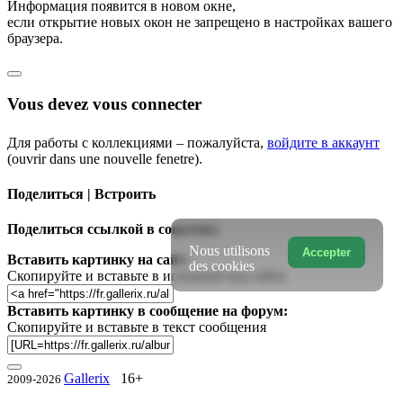
Информация появится в новом окне,
если открытие новых окон не запрещено в настройках вашего
браузера.
Vous devez vous connecter
Для работы с коллекциями – пожалуйста,
войдите в аккаунт
(ouvrir dans une nouvelle fenetre).
Поделиться | Встроить
Поделиться ссылкой в соцсетях:
Nous utilisons
Accepter
Вставить картинку на сайт:
des cookies
Скопируйте и вставьте в исходный код сайта
Вставить картинку в сообщение на форум:
Скопируйте и вставьте в текст сообщения
Gallerix
16+
2009-2026