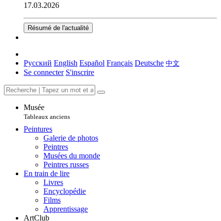
17.03.2026
Résumé de l'actualité
Русский
English
Español
Français
Deutsche
中文
Se connecter
S'inscrire
Musée
Tableaux anciens
Peintures
Galerie de photos
Peintres
Musées du monde
Peintres russes
En train de lire
Livres
Encyclopédie
Films
Apprentissage
ArtClub