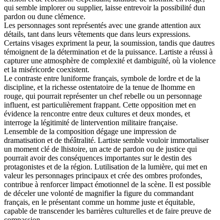
qui semble implorer ou supplier, laisse entrevoir la possibilité dun
pardon ou dune clémence.
Les personnages sont représentés avec une grande attention aux
détails, tant dans leurs vêtements que dans leurs expressions.
Certains visages expriment la peur, la soumission, tandis que dautres
témoignent de la détermination et de la puissance. Lartiste a réussi à
capturer une atmosphère de complexité et dambiguïté, où la violence
et la miséricorde coexistent.
Le contraste entre luniforme français, symbole de lordre et de la
discipline, et la richesse ostentatoire de la tenue de lhomme en
rouge, qui pourrait représenter un chef rebelle ou un personnage
influent, est particulièrement frappant. Cette opposition met en
évidence la rencontre entre deux cultures et deux mondes, et
interroge la légitimité de lintervention militaire française.
Lensemble de la composition dégage une impression de
dramatisation et de théâtralité. Lartiste semble vouloir immortaliser
un moment clé de lhistoire, un acte de pardon ou de justice qui
pourrait avoir des conséquences importantes sur le destin des
protagonistes et de la région. Lutilisation de la lumière, qui met en
valeur les personnages principaux et crée des ombres profondes,
contribue à renforcer limpact émotionnel de la scène. Il est possible
de déceler une volonté de magnifier la figure du commandant
français, en le présentant comme un homme juste et équitable,
capable de transcender les barrières culturelles et de faire preuve de
compassion.