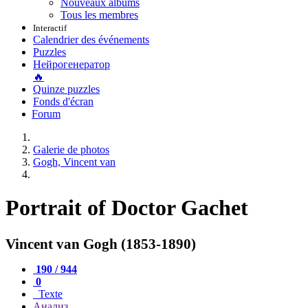
Nouveaux albums
Tous les membres
Interactif
Calendrier des événements
Puzzles
Нейрогенератор
🔥
Quinze puzzles
Fonds d'écran
Forum
Galerie de photos
Gogh, Vincent van
Portrait of Doctor Gachet
Vincent van Gogh (1853-1890)
190 / 944
0
Texte
Анализ