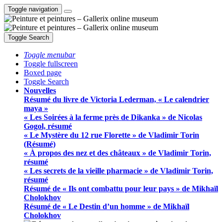
Toggle navigation
Toggle Search
Toggle menubar
Toggle fullscreen
Boxed page
Toggle Search
Nouvelles
Résumé du livre de Victoria Lederman, « Le calendrier
maya »
« Les Soirées à la ferme près de Dikanka » de Nicolas
Gogol, résumé
« Le Mystère du 12 rue Florette » de Vladimir Torin
(Résumé)
« À propos des nez et des châteaux » de Vladimir Torin,
résumé
« Les secrets de la vieille pharmacie » de Vladimir Torin,
résumé
Résumé de « Ils ont combattu pour leur pays » de Mikhaïl
Cholokhov
Résumé de « Le Destin d’un homme » de Mikhaïl
Cholokhov