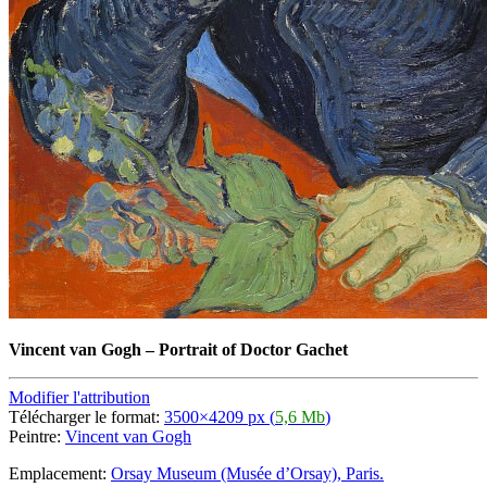
Vincent van Gogh
–
Portrait of Doctor Gachet
Modifier l'attribution
Télécharger le format:
3500×4209 px (
5,6 Mb
)
Peintre:
Vincent van Gogh
Emplacement:
Orsay Museum (Musée d’Orsay), Paris.