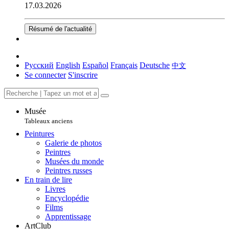
17.03.2026
Résumé de l'actualité
Русский
English
Español
Français
Deutsche
中文
Se connecter
S'inscrire
Musée
Tableaux anciens
Peintures
Galerie de photos
Peintres
Musées du monde
Peintres russes
En train de lire
Livres
Encyclopédie
Films
Apprentissage
ArtClub