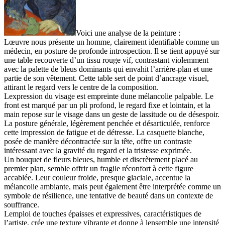
Voici une analyse de la peinture :
Lœuvre nous présente un homme, clairement identifiable comme un
médecin, en posture de profonde introspection. Il se tient appuyé sur
une table recouverte d’un tissu rouge vif, contrastant violemment
avec la palette de bleus dominants qui envahit l’arrière-plan et une
partie de son vêtement. Cette table sert de point d’ancrage visuel,
attirant le regard vers le centre de la composition.
Lexpression du visage est empreinte dune mélancolie palpable. Le
front est marqué par un pli profond, le regard fixe et lointain, et la
main repose sur le visage dans un geste de lassitude ou de désespoir.
La posture générale, légèrement penchée et désarticulée, renforce
cette impression de fatigue et de détresse. La casquette blanche,
posée de manière décontractée sur la tête, offre un contraste
intéressant avec la gravité du regard et la tristesse exprimée.
Un bouquet de fleurs bleues, humble et discrètement placé au
premier plan, semble offrir un fragile réconfort à cette figure
accablée. Leur couleur froide, presque glaciale, accentue la
mélancolie ambiante, mais peut également être interprétée comme un
symbole de résilience, une tentative de beauté dans un contexte de
souffrance.
Lemploi de touches épaisses et expressives, caractéristiques de
l’artiste, crée une texture vibrante et donne à lensemble une intensité