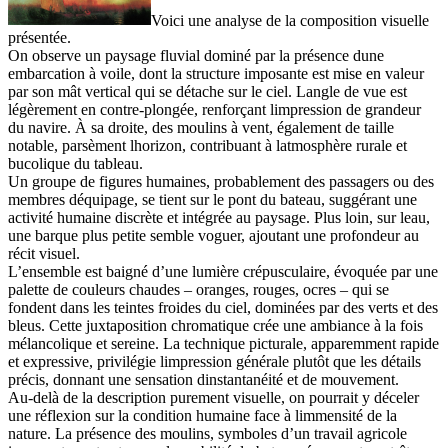
Voici une analyse de la composition visuelle
présentée.
On observe un paysage fluvial dominé par la présence dune
embarcation à voile, dont la structure imposante est mise en valeur
par son mât vertical qui se détache sur le ciel. Langle de vue est
légèrement en contre-plongée, renforçant limpression de grandeur
du navire. À sa droite, des moulins à vent, également de taille
notable, parsèment lhorizon, contribuant à latmosphère rurale et
bucolique du tableau.
Un groupe de figures humaines, probablement des passagers ou des
membres déquipage, se tient sur le pont du bateau, suggérant une
activité humaine discrète et intégrée au paysage. Plus loin, sur leau,
une barque plus petite semble voguer, ajoutant une profondeur au
récit visuel.
L’ensemble est baigné d’une lumière crépusculaire, évoquée par une
palette de couleurs chaudes – oranges, rouges, ocres – qui se
fondent dans les teintes froides du ciel, dominées par des verts et des
bleus. Cette juxtaposition chromatique crée une ambiance à la fois
mélancolique et sereine. La technique picturale, apparemment rapide
et expressive, privilégie limpression générale plutôt que les détails
précis, donnant une sensation dinstantanéité et de mouvement.
Au-delà de la description purement visuelle, on pourrait y déceler
une réflexion sur la condition humaine face à limmensité de la
nature. La présence des moulins, symboles d’un travail agricole