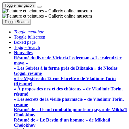
Toggle navigation
Toggle Search
Toggle menubar
Toggle fullscreen
Boxed page
Toggle Search
Nouvelles
Résumé du livre de Victoria Lederman, « Le calendrier
maya »
« Les Soirées à la ferme près de Dikanka » de Nicolas
Gogol, résumé
« Le Mystère du 12 rue Florette » de Vladimir Torin
(Résumé)
« À propos des nez et des châteaux » de Vladimir Torin,
résumé
« Les secrets de la vieille pharmacie » de Vladimir Torin,
résumé
Résumé de « Ils ont combattu pour leur pays » de Mikhaïl
Cholokhov
Résumé de « Le Destin d’un homme » de Mikhaïl
Cholokhov