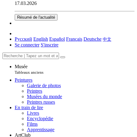
17.03.2026
Résumé de l'actualité
Русский
English
Español
Français
Deutsche
中文
Se connecter
S'inscrire
Musée
Tableaux anciens
Peintures
Galerie de photos
Peintres
Musées du monde
Peintres russes
En train de lire
Livres
Encyclopédie
Films
Apprentissage
ArtClub