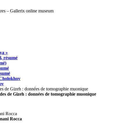
ya »
l, résumé
umé)
ésumé
résumé
 Cholokhov
ov
ides de Gizeh : données de tomographie muonique
agnani Rocca