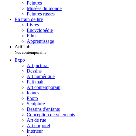
Peintres
Musées du monde
Peintres russes
En train de lire
Livres
Encyclopédie
Films
Apprentissage
ArtClub
Nos contemporains
Expo
Art pictural
Dessins
Art numérique
Fait main
Art contemporain
Icônes
Photo
Sculpture
Dessins d'enfants
Conception de vêtements
Art de rue
Art corporel
Intérieur