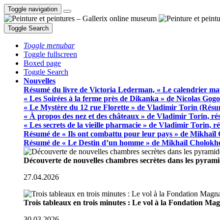
Toggle navigation
Toggle Search
Toggle menubar
Toggle fullscreen
Boxed page
Toggle Search
Nouvelles
Résumé du livre de Victoria Lederman, « Le calendrier ma
« Les Soirées à la ferme près de Dikanka » de Nicolas Gogo
« Le Mystère du 12 rue Florette » de Vladimir Torin (Rés
« À propos des nez et des châteaux » de Vladimir Torin, r
« Les secrets de la vieille pharmacie » de Vladimir Torin, 
Résumé de « Ils ont combattu pour leur pays » de Mikhaïl
Résumé de « Le Destin d’un homme » de Mikhaïl Cholokh
Découverte de nouvelles chambres secrètes dans les pyram
27.04.2026
Trois tableaux en trois minutes : Le vol à la Fondation M
30.03.2026