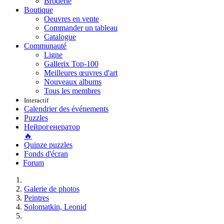
Broderie
Boutique
Oeuvres en vente
Commander un tableau
Catalogue
Communauté
Ligne
Gallerix Top-100
Meilleures œuvres d'art
Nouveaux albums
Tous les membres
Interactif
Calendrier des événements
Puzzles
Нейрогенератор
🔥
Quinze puzzles
Fonds d'écran
Forum
Galerie de photos
Peintres
Solomatkin, Leonid