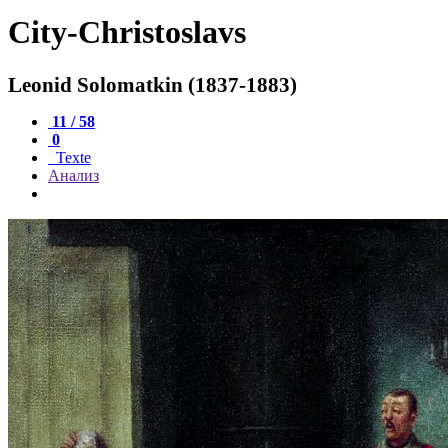
City-Christoslavs
Leonid Solomatkin (1837-1883)
11 / 58
0
Texte
Анализ