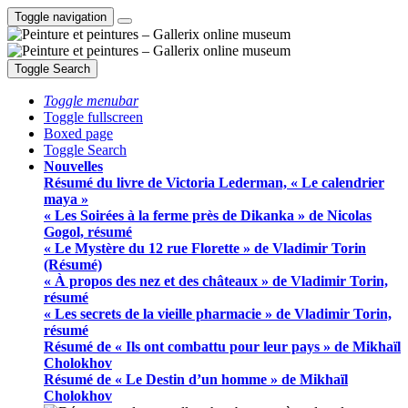
Toggle navigation
Toggle Search
Toggle menubar
Toggle fullscreen
Boxed page
Toggle Search
Nouvelles
Résumé du livre de Victoria Lederman, « Le calendrier
maya »
« Les Soirées à la ferme près de Dikanka » de Nicolas
Gogol, résumé
« Le Mystère du 12 rue Florette » de Vladimir Torin
(Résumé)
« À propos des nez et des châteaux » de Vladimir Torin,
résumé
« Les secrets de la vieille pharmacie » de Vladimir Torin,
résumé
Résumé de « Ils ont combattu pour leur pays » de Mikhaïl
Cholokhov
Résumé de « Le Destin d’un homme » de Mikhaïl
Cholokhov