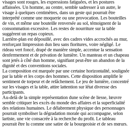
visages sont rouges, les expressions fatiguées, et les postures
affaissées. Un homme, au centre, semble sadresser à un autre, le
visage à quelques centimètres, dans un geste qui pourrait être
interprété comme une moquerie ou une provocation. Les bouteilles
de vin, et même une bouteille renversée au sol, témoignent de la
consommation excessive. Les restes de nourriture sur la table
suggèrent un repas copieux.
Larrière-plan est dépouillé, avec des cadres vides accrochés au mur,
renforçant limpression dun lieu sans fioritures, voire négligé. Le
rideau vert foncé, drapé de manière simple, accentue la sensation
denfermement et de privation de lumière. Un manteau et un chapeau
sont jetés à côté dun homme, signifiant peut-être un abandon de la
dignité et des conventions sociales.
La composition est marquée par une certaine horizontalité, soulignée
par la table et les corps des hommes. Cette disposition amplifie le
sentiment de torpeur et de relâchement. Le jeu de lumière, concentré
sur les visages et la table, attire lattention sur létat divresse des
participants.
Au-delà de la simple représentation dune scène de liesse, lœuvre
semble critiquer les excès du monde des affaires et la superficialité
des relations humaines. Le délabrement physique des personnages
pourrait symboliser la dégradation morale qui accompagne, selon
lartiste, une vie consacrée à la recherche du profit. Le tableau
pourrait être lu comme une satire de la bourgeoisie et de ses mœurs.