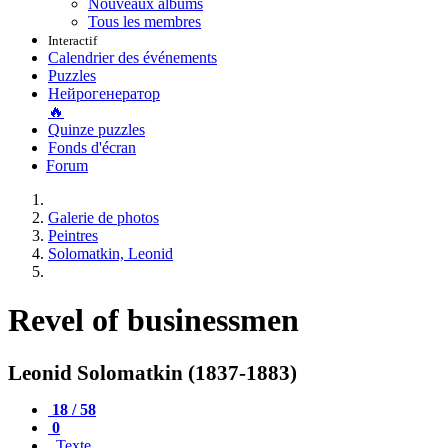
Nouveaux albums
Tous les membres
Interactif
Calendrier des événements
Puzzles
Нейрогенератор
🔥
Quinze puzzles
Fonds d'écran
Forum
Galerie de photos
Peintres
Solomatkin, Leonid
Revel of businessmen
Leonid Solomatkin (1837-1883)
18 / 58
0
Texte