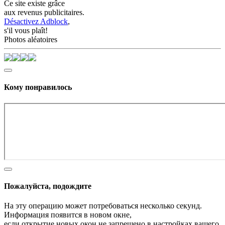
Ce site existe grâce
aux revenus publicitaires.
Désactivez Adblock
,
s'il vous plaît!
Photos aléatoires
Кому понравилось
Пожалуйста, подождите
На эту операцию может потребоваться несколько секунд.
Информация появится в новом окне,
если открытие новых окон не запрещено в настройках вашего