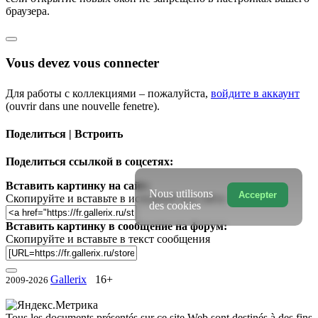
браузера.
Vous devez vous connecter
Для работы с коллекциями – пожалуйста,
войдите в аккаунт
(ouvrir dans une nouvelle fenetre).
Поделиться | Встроить
Поделиться ссылкой в соцсетях:
Вставить картинку на сайт:
Nous utilisons
Accepter
Скопируйте и вставьте в исходный код сайта
des cookies
Вставить картинку в сообщение на форум:
Скопируйте и вставьте в текст сообщения
Gallerix
16+
2009-2026
Tous les documents présentés sur ce site Web sont destinés à des fins