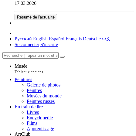
17.03.2026
Résumé de l'actualité
Русский
English
Español
Français
Deutsche
中文
Se connecter
S'inscrire
Musée
Tableaux anciens
Peintures
Galerie de photos
Peintres
Musées du monde
Peintres russes
En train de lire
Livres
Encyclopédie
Films
Apprentissage
ArtClub