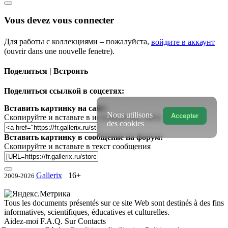
Vous devez vous connecter
Для работы с коллекциями – пожалуйста,
войдите в аккаунт
(ouvrir dans une nouvelle fenetre).
Поделиться | Встроить
Поделиться ссылкой в соцсетях:
Вставить картинку на сайт:
Nous utilisons
Accepter
Скопируйте и вставьте в исходный код сайта
des cookies
Вставить картинку в сообщение на форум:
Скопируйте и вставьте в текст сообщения
Gallerix
16+
2009-2026
Tous les documents présentés sur ce site Web sont destinés à des fins
informatives, scientifiques, éducatives et culturelles.
Aidez-moi
F.A.Q.
Sur
Contacts