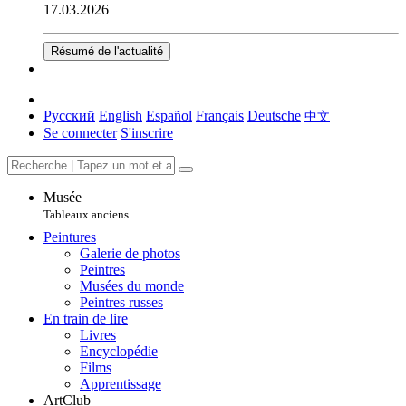
17.03.2026
Résumé de l'actualité
Русский
English
Español
Français
Deutsche
中文
Se connecter
S'inscrire
Musée
Tableaux anciens
Peintures
Galerie de photos
Peintres
Musées du monde
Peintres russes
En train de lire
Livres
Encyclopédie
Films
Apprentissage
ArtClub