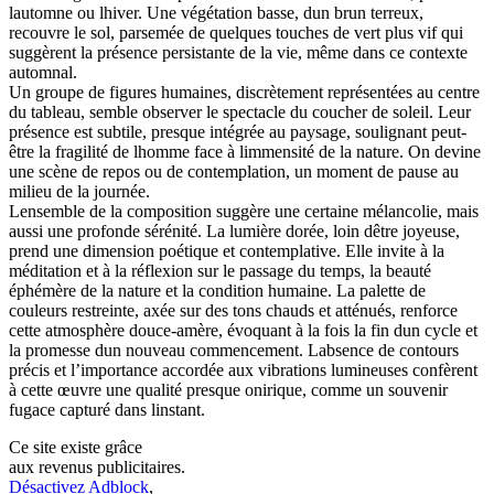
lautomne ou lhiver. Une végétation basse, dun brun terreux,
recouvre le sol, parsemée de quelques touches de vert plus vif qui
suggèrent la présence persistante de la vie, même dans ce contexte
automnal.
Un groupe de figures humaines, discrètement représentées au centre
du tableau, semble observer le spectacle du coucher de soleil. Leur
présence est subtile, presque intégrée au paysage, soulignant peut-
être la fragilité de lhomme face à limmensité de la nature. On devine
une scène de repos ou de contemplation, un moment de pause au
milieu de la journée.
Lensemble de la composition suggère une certaine mélancolie, mais
aussi une profonde sérénité. La lumière dorée, loin dêtre joyeuse,
prend une dimension poétique et contemplative. Elle invite à la
méditation et à la réflexion sur le passage du temps, la beauté
éphémère de la nature et la condition humaine. La palette de
couleurs restreinte, axée sur des tons chauds et atténués, renforce
cette atmosphère douce-amère, évoquant à la fois la fin dun cycle et
la promesse dun nouveau commencement. Labsence de contours
précis et l’importance accordée aux vibrations lumineuses confèrent
à cette œuvre une qualité presque onirique, comme un souvenir
fugace capturé dans linstant.
Ce site existe grâce
aux revenus publicitaires.
Désactivez Adblock
,