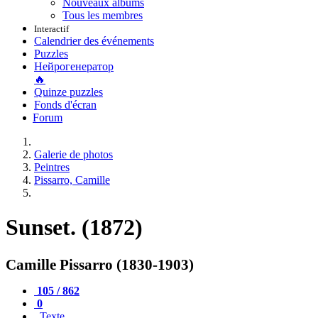
Nouveaux albums
Tous les membres
Interactif
Calendrier des événements
Puzzles
Нейрогенератор
🔥
Quinze puzzles
Fonds d'écran
Forum
Galerie de photos
Peintres
Pissarro, Camille
Sunset. (1872)
Camille Pissarro (1830-1903)
105 / 862
0
Texte