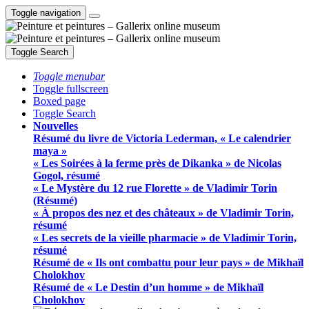
Toggle navigation
Toggle Search
Toggle menubar
Toggle fullscreen
Boxed page
Toggle Search
Nouvelles
Résumé du livre de Victoria Lederman, « Le calendrier
maya »
« Les Soirées à la ferme près de Dikanka » de Nicolas
Gogol, résumé
« Le Mystère du 12 rue Florette » de Vladimir Torin
(Résumé)
« À propos des nez et des châteaux » de Vladimir Torin,
résumé
« Les secrets de la vieille pharmacie » de Vladimir Torin,
résumé
Résumé de « Ils ont combattu pour leur pays » de Mikhaïl
Cholokhov
Résumé de « Le Destin d’un homme » de Mikhaïl
Cholokhov